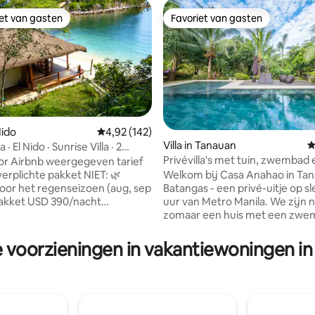
iet van gasten
Favoriet van gasten
iet van gasten
Favoriet van gasten
ling van 5 op 5, 20 recensies
 Nido
Gemiddelde beoordeling van 4,92 op 5, 142 r
4,92 (142)
Villa in Tanauan
G
· El Nido · Sunrise Villa · 2
Privévilla's met tuin, zwembad 
ers
or Airbnb weergegeven tarief
pickleballbaan
Welkom bij Casa Anahao in Tan
erplichte pakket NIET: 🌿
Batangas - een privé-uitje op sl
voor het regenseizoen (aug, sep
uur van Metro Manila. We zijn n
pakket USD 390/nacht
zomaar een huis met een zwe
6 gasten) in plaats van $ 435.
maar een prachtig complex van v
chef-kok, 3 dagelijkse
verspreid over een weelderige,
n, privéboot en bemanning,
 voorzieningen in vakantiewoningen in 
uitgestrekte tuin. Geniet van exclusief
 activiteiten. Gelegen op
gebruik van het hele resort; we
-schiereiland van 2 hectare in
ontvangen slechts één groep te
an Cataban - op 45 minuten van
Ons basistarief geldt voor 25 g
een outriggerboot. Villa met
een maximale capaciteit van 40 
mers, privézwembad, uitzicht