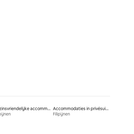
Gezinsvriendelijke accommodaties
Accommodaties in privésuites
ipijnen
Filipijnen