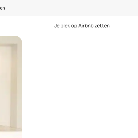
ven
Je plek op Airbnb zetten
en of swipen.