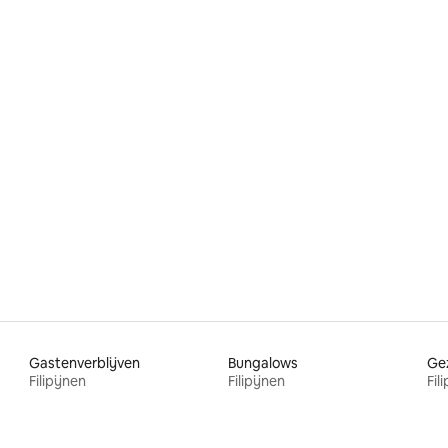
eling van 5 op 5, 6 recensies
Gastenverblijven
Bungalows
Filipijnen
Filipijnen
Fil