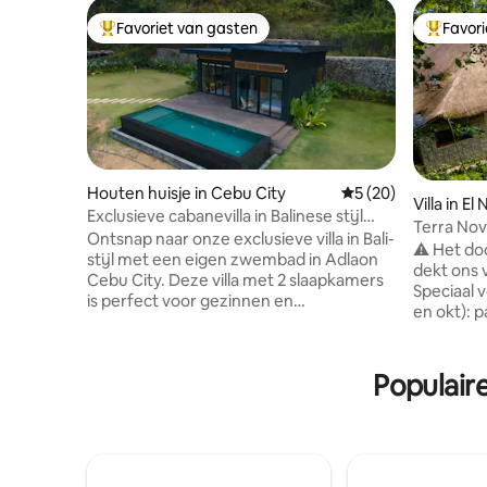
Favoriet van gasten
Favor
Topfavoriet van gasten
Topfavor
Houten huisje in Cebu City
Gemiddelde beoorde
5 (20)
Villa in El
Exclusieve cabanevilla in Balinese stijl
Terra Nova 
met privézwembad
Ontsnap naar onze exclusieve villa in Bali-
slaapkam
⚠️ Het do
stijl met een eigen zwembad in Adlaon
dekt ons v
Cebu City. Deze villa met 2 slaapkamers
Speciaal 
is perfect voor gezinnen en
en okt): 
vriendengroepen en biedt plaats aan
(maximaal 
maximaal 7 gasten (max. 10 tegen
Inclusief 
betaling). Geniet van een ontspannend
maaltijde
Populaire
natuurlijk toevluchtsoord met PS5,
eilandhoppen,
karaoke (tot 22.00 uur), snelle wifi, gratis
een privé
ontbijt, drankjes en gezuiverd water.
de baai v
Geniet van een rustig uitje op slechts
El Nido met 
enkele minuten van de stad. # Karaoke
2 slaapka
#Gratis Parking # PS5 # 150 Mbps wifi #