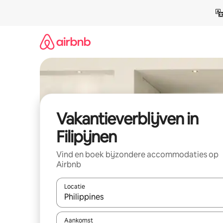
Ga
direct
naar
inhoud
Vakantieverblijven in
Filipijnen
Vind en boek bijzondere accommodaties op
Airbnb
Locatie
Wanneer er resultaten beschikbaar zijn, maak je 
Aankomst