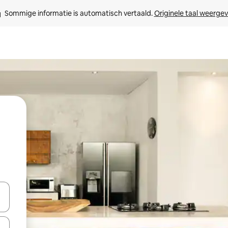
Sommige informatie is automatisch vertaald. 
Originele taal weerge
een keuze met je de pijltjestoetsen omhoog en omlaag, óf door te tikk