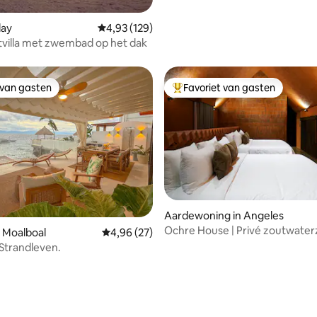
lay
Gemiddelde beoordeling van 4,93 op 5, 129 r
4,93 (129)
tvilla met zwembad op het dak
 van gasten
Favoriet van gasten
 van gasten
Topfavoriet van gasten
Aardewoning in Angeles
Ochre House | Privé zoutwat
 Moalboal
Gemiddelde beoordeling van 4,96 op 5, 27 r
4,96 (27)
| Dicht bij Clark
 Strandleven.