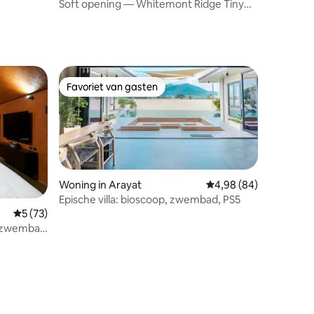
Soft opening — Whitemont Ridge Tiny
Mirror House
ecensies
Favoriet van gasten
Favoriet van gasten
Woning in Arayat
Gemiddelde beoordelin
4,98 (84)
Epische villa: bioscoop, zwembad, PS5
Gemiddelde beoordeling van 5 op 5, 73 recensies
5 (73)
erzwembad
ecensies