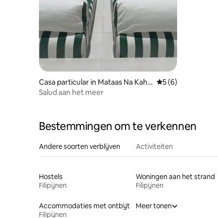
Casa particular in Mataas Na Kaho
Gemiddelde beoord
5 (6)
y
Salud aan het meer
Bestemmingen om te verkennen
Andere soorten verblijven
Activiteiten
Hostels
Woningen aan het strand
Filipijnen
Filipijnen
Accommodaties met ontbijt
Meer tonen
Filipijnen