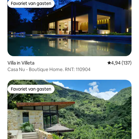
Favoriet van gasten
Favoriet van gasten
Villa in Villeta
Gemiddelde beo
4,94 (137)
Casa Nu - Boutique Home. RNT: 110904
Favoriet van gasten
Favoriet van gasten