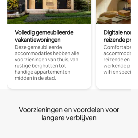
Volledig gemeubileerde
Digitale nom
vakantiewoningen
reizende prof
Deze gemeubileerde
Comfortabele
accommodaties hebben alle
accommodatie
voorzieningen van thuis, van
reizende en op
rustige berghutten tot
werkende profe
handige appartementen
wifi en special
midden in de stad.
Voorzieningen en voordelen voor
langere verblijven