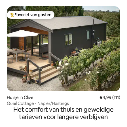
Favoriet van gasten
Topfavoriet van gasten
Huisje in Clive
Gemiddelde be
4,99 (111)
Quail Cottage - Napier/Hastings
Het comfort van thuis en geweldige
tarieven voor langere verblijven