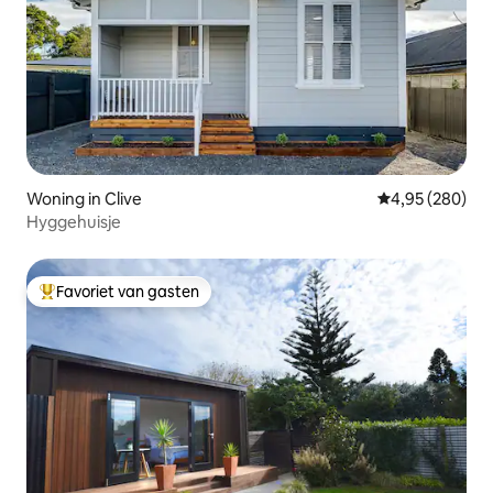
Woning in Clive
Gemiddelde beo
4,95 (280)
Hyggehuisje
Favoriet van gasten
Topfavoriet van gasten