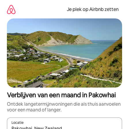
Ga
direct
Je plek op Airbnb zetten
naar
inhoud
Verblijven van een maand in Pakowhai
Ontdek langetermijnwoningen die als thuis aanvoelen
voor een maand of langer.
Locatie
Wanneer er resultaten beschikbaar zijn, maak je een keuze met 