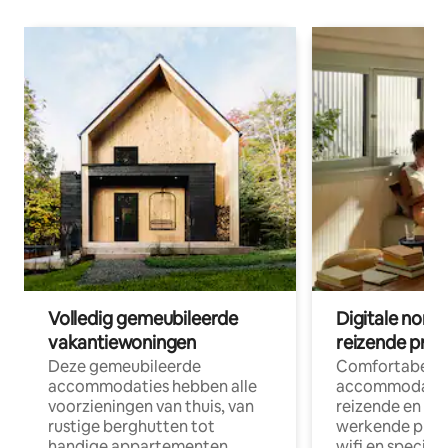
Volledig gemeubileerde
Digitale nom
vakantiewoningen
reizende prof
Deze gemeubileerde
Comfortabele
accommodaties hebben alle
accommodatie
voorzieningen van thuis, van
reizende en op
rustige berghutten tot
werkende profe
handige appartementen
wifi en special