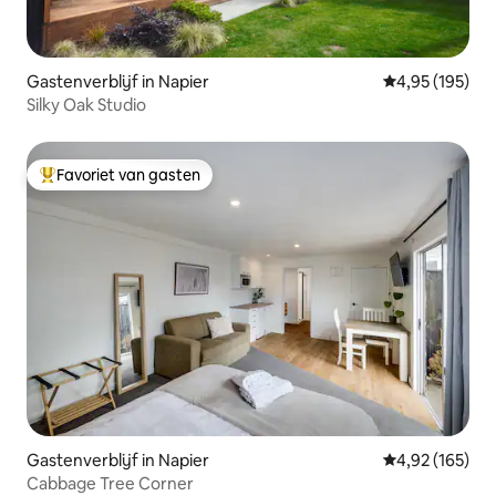
Gastenverblijf in Napier
Gemiddelde beo
4,95 (195)
Silky Oak Studio
Favoriet van gasten
Topfavoriet van gasten
Gastenverblijf in Napier
Gemiddelde beo
4,92 (165)
Cabbage Tree Corner