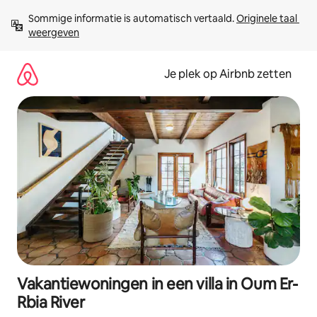
Ga
Sommige informatie is automatisch vertaald. 
Originele taal 
direct
weergeven
naar
inhoud
Je plek op Airbnb zetten
Vakantiewoningen in een villa in Oum Er-
Rbia River