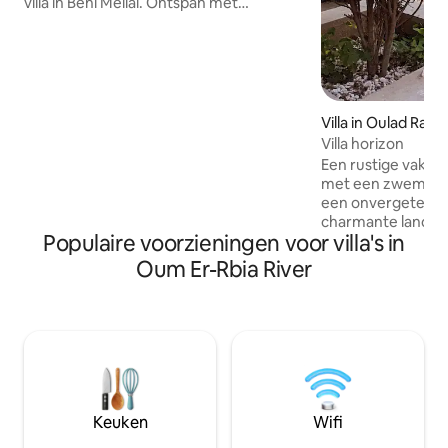
villa in Beni Mellal. Ontspan met
airconditioning, tv, gratis
parkeergelegenheid en een zonnig
balkon met uitzicht op onze rustige tuin.
Voel je thuis met volledige toegang tot
de keuken of geniet van onze
authentieke Marokkaanse maaltijden.
Villa in Oulad Ra
Warme gastvrijheid, een rustige sfeer
Villa horizon
en lokale charme wachten op je. De
Een rustige vakant
perfecte mix van comfort en cultuur in
met een zwembad. 
het hart van Marokko. 🌿✨
een onvergetelijk u
charmante landhui
Populaire voorzieningen voor villa's in
en comfort same
residentie ligt in
Oum Er-Rbia River
en is de ideale ple
vrienden nieuwe e
Geniet van een p
perfect om af te 
dagen, en van een g
om te ontspannen,
avonden onder de 
brengen.
Keuken
Wifi