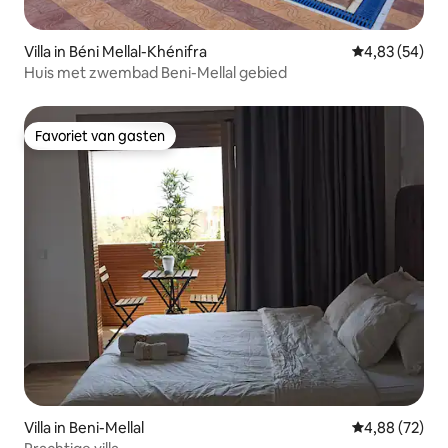
Villa in Béni Mellal-Khénifra
Gemiddelde be
4,83 (54)
Huis met zwembad Beni-Mellal gebied
Favoriet van gasten
Favoriet van gasten
Villa in Beni-Mellal
Gemiddelde be
4,88 (72)