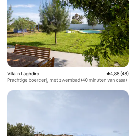
Villa in Laghdira
Gemiddelde be
4,88 (48)
Prachtige boerderij met zwembad (40 minuten van casa)