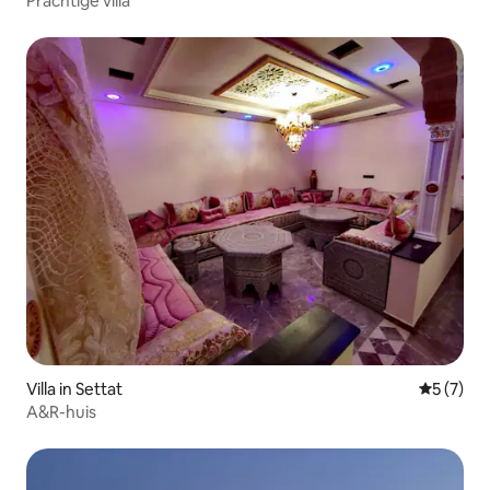
Prachtige villa
Villa in Settat
Gemiddeld
5 (7)
A&R-huis