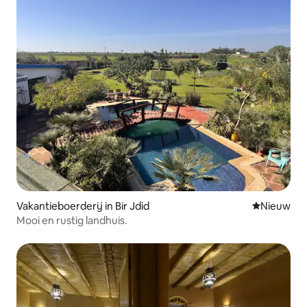
Vakantieboerderij in Bir Jdid
Nieuwe ac
Nieuw
Mooi en rustig landhuis.