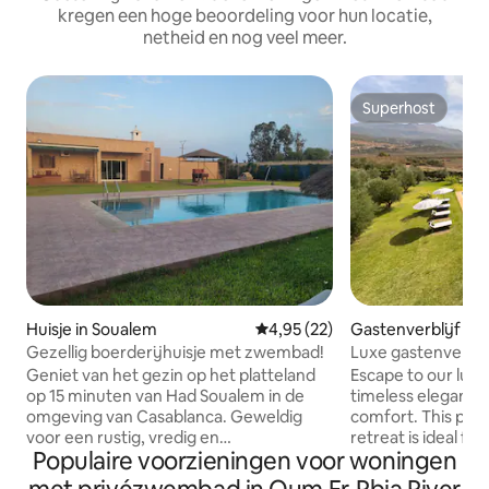
kregen een hoge beoordeling voor hun locatie,
netheid en nog veel meer.
Superhost
Superhost
Huisje in Soualem
Gemiddelde beoordeling van 4,
4,95 (22)
Gastenverblijf in 
Gezellig boerderijhuisje met zwembad!
Luxe gastenverbli
buurt van Beni Mel
Geniet van het gezin op het platteland
Escape to our lux
op 15 minuten van Had Soualem in de
timeless eleganc
omgeving van Casablanca. Geweldig
comfort. This peac
voor een rustig, vredig en
retreat is ideal fo
Populaire voorzieningen voor woningen
gastronomisch verblijf. Verschillende
adventure. Enjoy the 20 × 4-metre
sport- of ontspanningsactiviteiten
swimming pool wit