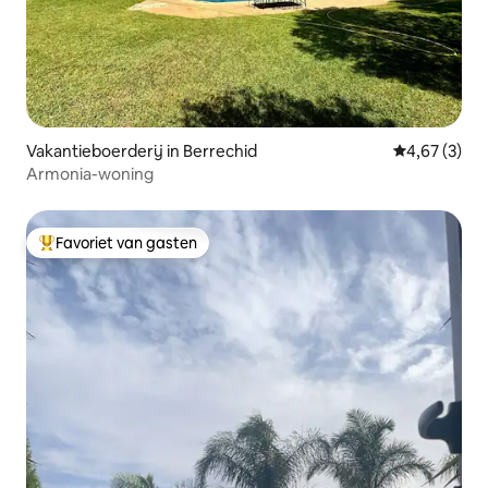
Vakantieboerderij in Berrechid
Gemiddelde b
4,67 (3)
Armonia-woning
Favoriet van gasten
Topfavoriet van gasten