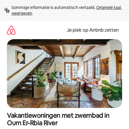
Ga
Sommige informatie is automatisch vertaald. 
Originele taal 
direct
weergeven
naar
inhoud
Je plek op Airbnb zetten
Vakantiewoningen met zwembad in
Oum Er-Rbia River