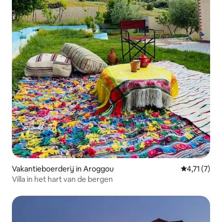
Vakantieboerderij in Aroggou
Gemiddelde 
4,71 (7)
Villa in het hart van de bergen