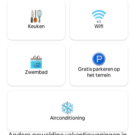
een overdekte patio en een terras met
woonkamer, perfe
uitzicht op de bergen. Het huis is
* Spa-achtige bad
ingericht in een eenvoudige en stijlvolle
regendouche * Co
stijlvolle stijl, met felgekleurde
slaapkamers voor
accenten De natuurlijke omgeving
Keuken
Wifi
rondom mijn ruimte is ook uniek.
Bergen bieden veel wandel- en
kampeermogelijkheden. Het bos is een
perfecte plek om te wandelen en
fietsen
Gratis parkeren op
Zwembad
het terrein
Airconditioning