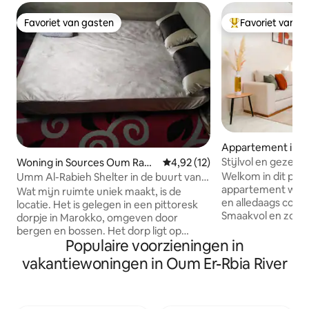
Favoriet van gasten
Favoriet van g
Favoriet van gasten
Topfavoriet van 
Appartement in Be
Stijlvol en gezell
Woning in Sources Oum Rabi
Gemiddelde beoordeling van 4,
4,92 (12)
modern design
a
Welkom in dit prac
Umm Al-Rabieh Shelter in de buurt van
appartement waar
de bergen
Wat mijn ruimte uniek maakt, is de
en alledaags com
locatie. Het is gelegen in een pittoresk
Smaakvol en zorgvu
dorpje in Marokko, omgeven door
en modern apparte
bergen en bossen. Het dorp ligt op
met een gezellige 
Populaire voorzieningen in
slechts een paar kilometer van de stad
en premium comfo
Khenifra, maar ver genoeg om de rust
vakantiewoningen in Oum Er-Rbia River
gezinnen, stellen
en vrede te bieden die je niet in de stad
geweldig zult vin
vindt Mijn woning is een kleine
elegant design m
traditionele Marokkaanse woning, met
afwerkingen * Hel