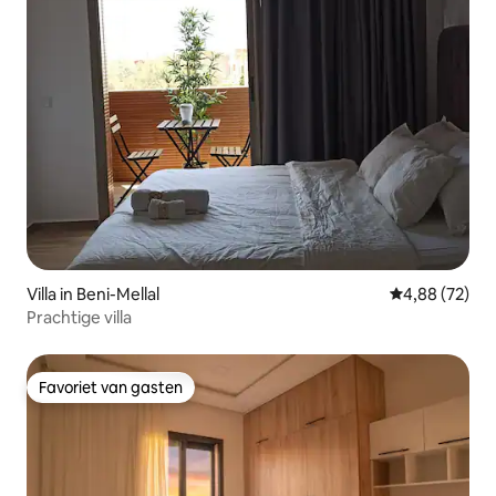
Villa in Beni-Mellal
Gemiddelde be
4,88 (72)
Prachtige villa
Favoriet van gasten
Favoriet van gasten