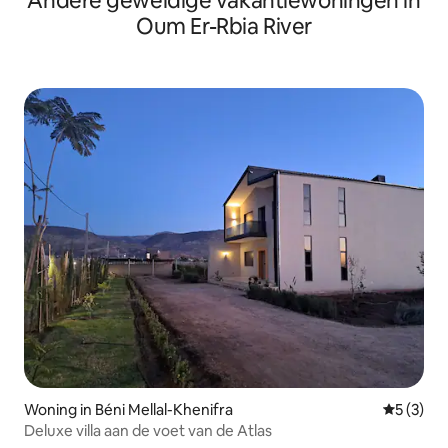
Andere geweldige vakantiewoningen in
Oum Er-Rbia River
Woning in Béni Mellal-Khenifra
Gemiddeld
5 (3)
Deluxe villa aan de voet van de Atlas