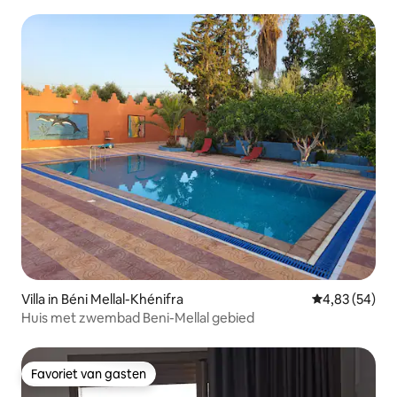
Villa in Béni Mellal-Khénifra
Gemiddelde be
4,83 (54)
Huis met zwembad Beni-Mellal gebied
Favoriet van gasten
Favoriet van gasten