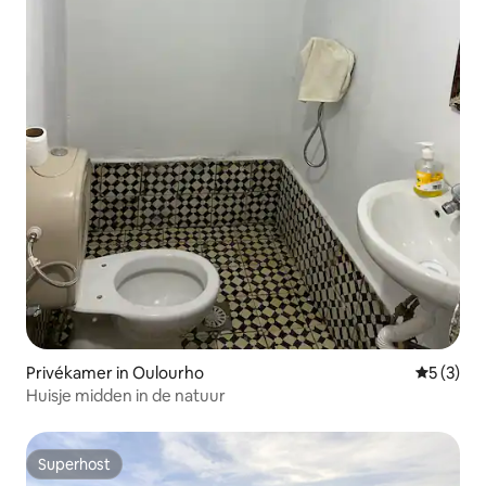
Privékamer in Oulourho
Gemiddeld
5 (3)
Huisje midden in de natuur
Superhost
Superhost