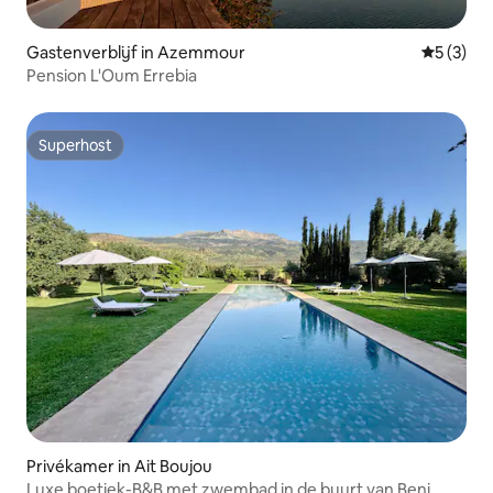
Gastenverblijf in Azemmour
Gemiddeld
5 (3)
Pension L'Oum Errebia
Superhost
Superhost
Privékamer in Ait Boujou
Luxe boetiek-B&B met zwembad in de buurt van Beni