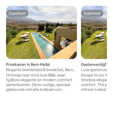
Superhost
Superhost
Superhost
Superhost
Privékamer in Beni-Mellal
Gastenverblijf in 
Elegante boetiekbed & breakfast, Beni
Luxe gastenverbli
Mellal
buurt van Beni Mel
Ontsnap naar onze luxe B&B, waar
Escape to our lux
tijdloze elegantie en modern comfort
timeless eleganc
samenkomen. Deze rustige, speciaal
comfort. This peac
gebouwde retraite is ideaal voor
retreat is ideal fo
ontspanning en avontuur. Geniet van
adventure. Enjoy the 20 × 4-metre
het zwembad van 20 × 4 meter met
swimming pool wit
uitzicht op de bergen, gedeelde lounge
shared lounge and 
en eethoeken en een
events room for socialising