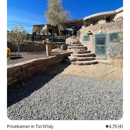
Privékamer in Tizi N'Isly
Gemiddelde 
4,75 (4)