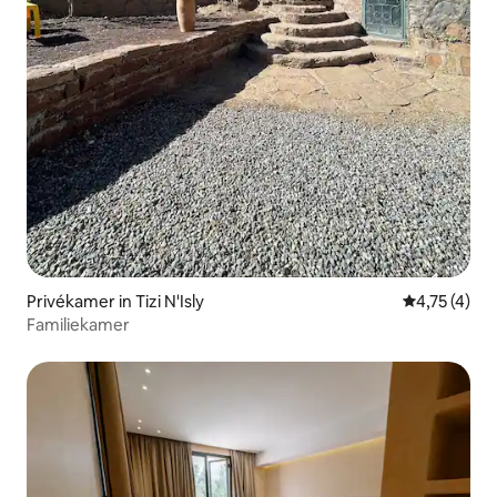
Privékamer in Tizi N'Isly
Gemiddelde 
4,75 (4)
Familiekamer