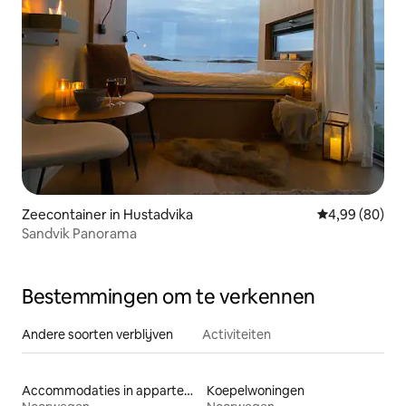
Zeecontainer in Hustadvika
Gemiddelde be
4,99 (80)
Sandvik Panorama
Bestemmingen om te verkennen
Andere soorten verblijven
Activiteiten
Accommodaties in appartementen met diensten
Koepelwoningen