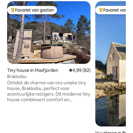
Favoriet van gasten
Favoriet van g
Topfavoriet van gasten
Topfavoriet van 
Tiny house in Masfjorden
Gemiddelde beoordeling van 4,
4,99 (82)
Brakkebu
Ontdek de charme van ons unieke tiny
house, Brakkebu, perfect voor
avontuurlijke reizigers. Dit moderne tiny
house combineert comfort en
functionaliteit in een knusse omgeving.
Je vindt er een lichte woonkamer, een
volledig uitgeruste keuken en een
comfortabel bed voor een goede
nachtrust. Geniet's ochtends van je
Vuurtoren in Bre