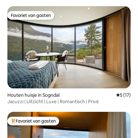
Favoriet van gasten
Favoriet van gasten
Houten huisje in Sogndal
Gemiddeld
5 (17)
Jacuzzi | Uitzicht | Luxe | Romantisch | Privé
Favoriet van gasten
Topfavoriet van gasten