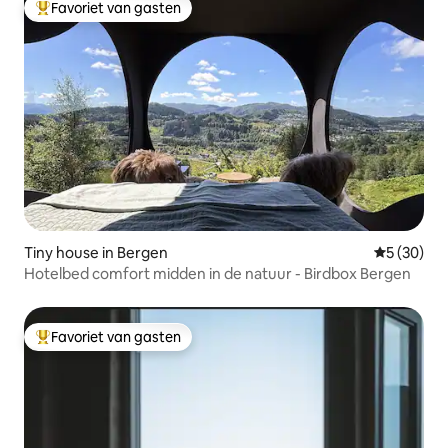
Favoriet van gasten
Topfavoriet van gasten
Tiny house in Bergen
Gemiddelde
5 (30)
Hotelbed comfort midden in de natuur - Birdbox Bergen
Favoriet van gasten
Topfavoriet van gasten