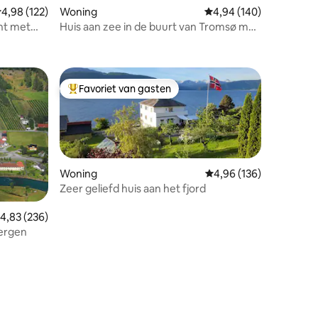
emiddelde beoordeling van 4,98 op 5, 122 recensies
4,98 (122)
Woning
Gemiddelde beoordeling
4,94 (140)
nt met
Huis aan zee in de buurt van Tromsø met
ecensies
panoramisch uitzicht
Favoriet van gasten
Topfavoriet van gasten
Woning
Gemiddelde beoordeling
4,96 (136)
Zeer geliefd huis aan het fjord
emiddelde beoordeling van 4,83 op 5, 236 recensies
4,83 (236)
bergen