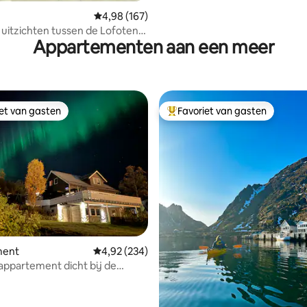
Gemiddelde beoordeling van 4,98 op 5, 167 r
4,98 (167)
 uitzichten tussen de Lofoten
Appartementen aan een meer
ø
iet van gasten
Favoriet van gasten
iet van gasten
Topfavoriet van gasten
 van 4,94 op 5, 180 recensies
ment
Gemiddelde beoordeling van 4,92 op 5, 234 r
4,92 (234)
 appartement dicht bij de
n, geweldig uitzicht"