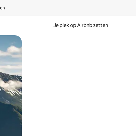
ven
Je plek op Airbnb zetten
en of swipen.