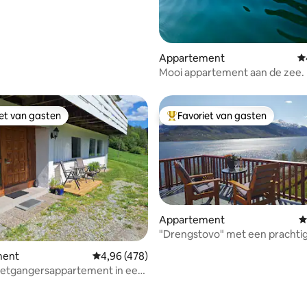
Appartement
G
Mooi appartement aan de zee.
iet van gasten
Favoriet van gasten
iet van gasten
Topfavoriet van gasten
Appartement
G
"Drengstovo" met een prachtig 
in Hardanger
ment
Gemiddelde beoordeling van 4,96 op 5, 478 r
4,96 (478)
oetgangersappartement in een
uur bij Strynsvatn