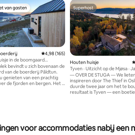
iet van gasten
Superhost
iet van gasten
Superhost
oerderij
Gemiddelde beoordeling van 4,98 op 5, 165 r
4,98 (165)
 van 4,98 op 5, 121 recensies
de boomgaard
Houten huisje
G
bu"
lek bevindt u zich bovenaan de
Tyven · Uitzicht op de Mjøsa · Ja
 van de boerderij Påldtun.
min OSL
— OVER DE STUGA — We lieten ons
 u genieten van een prachtig
inspireren door The Thief in Os
ver de fjorden en bergen. Het is
duurde twee jaar om het te bo
 weg naar de pier. Hier kunt u
resultaat is Tyven — een boeti
en sauna huren of een
80 m² met een groot raam dat 
 U ervaart het leven
keuken uitkijkt op Mjøsa, het g
rderij met grazende dieren en
meer van Noorwegen. Uitgelich
eden die in het seizoen
National Geographic Traveler. Een eigen
den. Wanneer u in onze
jacuzzi, twee complete badka
 woont, kunt u vrij het fruit
ningen voor accommodaties nabij een
rust en privacy in de natuur van 
 eten dat in de tuin is. Korte
Keuken, badkamer en één sla
aar het centrum van Sandane.