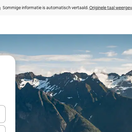
Sommige informatie is automatisch vertaald. 
Originele taal weerge
een keuze met je de pijltjestoetsen omhoog en omlaag, óf door te tikk