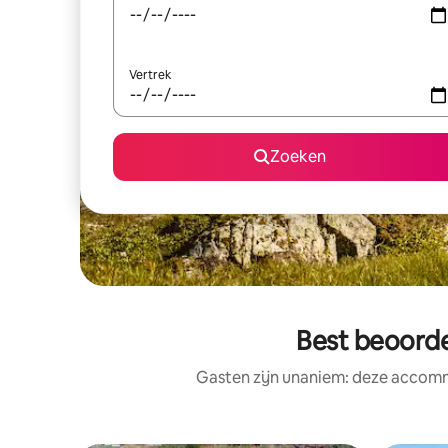
Vertrek
Zoeken
Best beoord
Gasten zijn unaniem: deze accomm