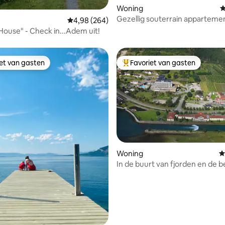
Woning
G
Gezellig souterrain apparteme
Gemiddelde beoordeling van 4,98 op 5, 264 r
4,98 (264)
sauna
"This Old House" - Check in...Adem uit!
iet van gasten
Favoriet van gasten
iet van gasten
Topfavoriet van gasten
Woning
G
In de buurt van fjorden en de 
 van 4,95 op 5, 108 recensies