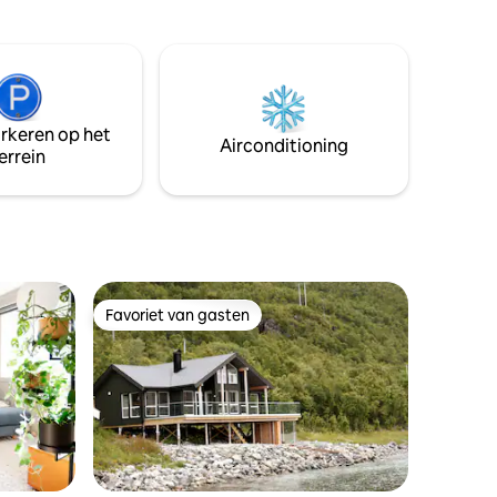
binnen als buiten. Een plek waar je graag
onkamer
terugkomt. 🌅 Op korte afstand tot
Preekstoelrots, Lysefjorden en
dacht tot
Stavanger. 🌅 Hoogtepunten: • Prachtige
nuten van
uitzichten en magische
zonsondergangen • Privéjacuzzi – het
arkeren op het
hele jaar door perfect • Rustige en
Airconditioning
errein
beschutte locatie • Moderne, volledig
uitgeruste keuken • Comfortabele
bedden en gezellige woonkamers
Favoriet van gasten
Favoriet van gasten