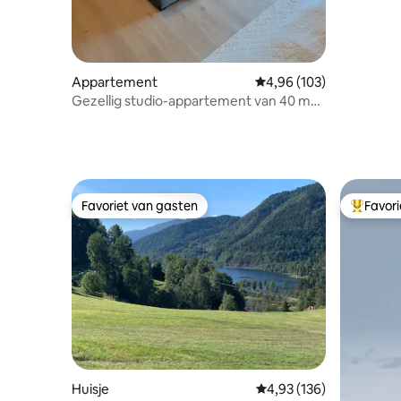
Appartement
Gemiddelde beoordeling
4,96 (103)
Gezellig studio-appartement van 40 m2
in een oud boerderijhuis
Favoriet van gasten
Favor
Favoriet van gasten
Topfavor
Huisje
Gemiddelde beoordeling
4,93 (136)