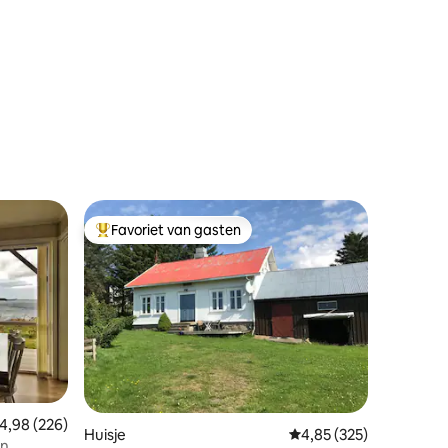
Favoriet van gasten
Topfavoriet van gasten
emiddelde beoordeling van 4,98 op 5, 226 recensies
4,98 (226)
Huisje
Gemiddelde beoordeling
4,85 (325)
rn