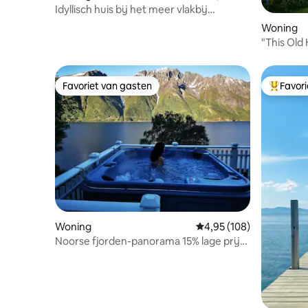
Idyllisch huis bij het meer vlakbij
Preikestolen.
Woning
Favoriet van gasten
Favor
Favoriet van gasten
Topfavor
Woning
Gemiddelde beoordeling
4,95 (108)
Noorse fjorden-panorama 15% lage prijs
herfst/winter