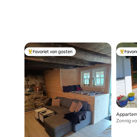
Favoriet van gasten
Favor
Topfavoriet van gasten
Topfavor
Apparte
Zonnig v
mooie nat