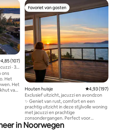
Woning
Favoriet van gasten
Favorie
Favoriet van gasten
Favorie
Huis aan 
Dit pand 
woningen
regio. H
om te on
het prach
de sauna.
uitvalsba
ecensies
zwemmen 
emiddelde beoordeling van 4,85 op 5, 107 recensies
4,85 (107)
nabijgelegen rivie
cuzzi · 30
over reiz
'waarom'. 
lo. Het
krijgt oo
uwen. Het
het fjor
Houten huisje
Gemiddelde beoordeling
4,93 (197)
ekhut van
rechtstr
Exclusief uitzicht, jacuzzi en avondzon
vanuit de
✨ Geniet van rust, comfort en een
rootste
prachtig uitzicht in deze stijlvolle woning
t in
met jacuzzi en prachtige
zonsondergangen. Perfect voor
mers en
 meer in Noorwegen
ontspanning, quality time en
Mjøsli.
onvergetelijke ervaringen – zowel
apkamer