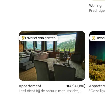
Woning
Prachtige
en Troms
Favoriet van gasten
Favor
Topfavoriet van gasten
Topfavor
Appartement
Gemiddelde beoordeling
4,94 (180)
Apparte
Leef dicht bij de natuur, met uitzicht,
"Gezellig
Trolltunga
luchthave