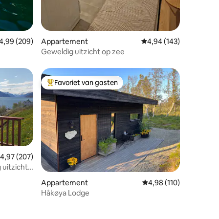
emiddelde beoordeling van 4,99 op 5, 209 recensies
4,99 (209)
Appartement
Gemiddelde beoordeling
4,94 (143)
Geweldig uitzicht op zee
Favoriet van gasten
Topfavoriet van gasten
emiddelde beoordeling van 4,97 op 5, 207 recensies
4,97 (207)
uitzicht
ecensies
Appartement
Gemiddelde beoordelin
4,98 (110)
Håkøya Lodge