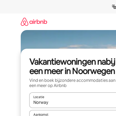
Ga
direct
naar
inhoud
Vakantiewoningen nabij
een meer in Noorwegen
Vind en boek bijzondere accommodaties aan
een meer op Airbnb
Locatie
Wanneer er resultaten beschikbaar zijn, maak je 
Aankomst