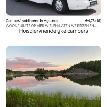
Camper/mobilhome in Ågotnes
Gemiddelde b
4,75 (16)
WOONRUIMTE OP VIER WIELEN/LATEN WE REIZEN EN
Huisdiervriendelijke campers
VERBLIJVEN