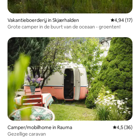
Vakantieboerderij in Skjærhalden
Gemiddelde be
4,94 (17)
Grote camper in de buurt van de oceaan - groenten!
Camper/mobilhome in Rauma
Gemiddelde b
4,5 (36)
Gezellige caravan