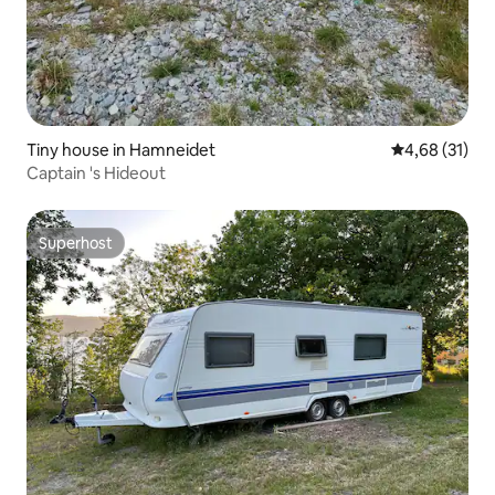
Tiny house in Hamneidet
Gemiddelde be
4,68 (31)
Captain 's Hideout
Superhost
Superhost