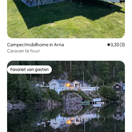
Camper/mobilhome in Arna
Gemiddelde 
3,33 (3)
Caravan te huur
Favoriet van gasten
Favoriet van gasten