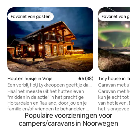
Favoriet van gasten
Favoriet van gas
Favoriet van gasten
Favoriet van gas
Houten huisje in Vinje
Gemiddelde beoordeling van
5 (38)
Tiny house in Tro
Een verblijf bij Lykkeoppen geeft je dat
Caravan met uitbr
"beetje extra"!
adembenemend ui
Haal het meeste uit het huttenleven
Caravan met heerl
"midden in de actie" in het prachtige
kun je echt tot r
Holtardalen en Rauland, door jou en je
van het leven. Beveel de auto aan, want
familie en/of vrienden te behandelen
het is ongeveer 4
Populaire voorzieningen voor
om in Lykkeoppen te verblijven! Het
het centrum van 
'beetje extra' betekent dat je 'alleen' op
rijden naar de dic
campers/caravans in Noorwegen
de top woont zonder uitzicht en met
Geniet van de zee
een panoramisch uitzicht! Ski in/out.
unieke plek met e