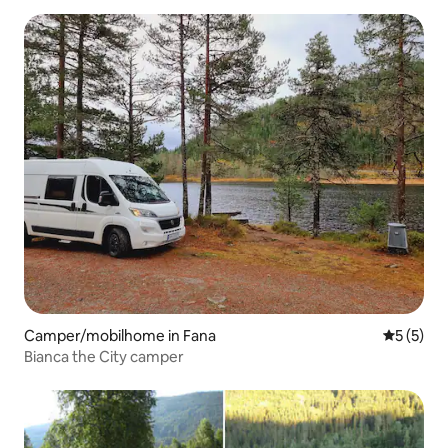
Camper/mobilhome in Fana
Gemiddeld
5 (5)
Bianca the City camper