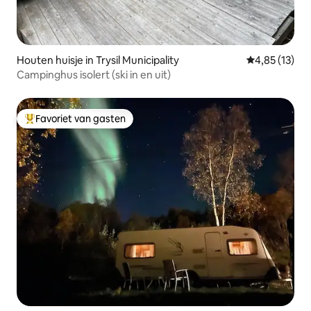
Houten huisje in Trysil Municipality
Gemiddelde be
4,85 (13)
Campinghus isolert (ski in en uit)
Favoriet van gasten
Topfavoriet van gasten