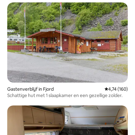
Gastenverblijf in Fjord
Gemiddelde beo
4,74 (160)
Schattige hut met 1 slaapkamer en een gezellige zolder.