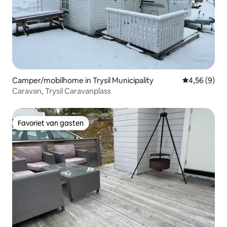
Camper/mobilhome in Trysil Municipality
Gemiddelde b
4,56 (9)
Caravan, Trysil Caravanplass
Favoriet van gasten
Favoriet van gasten