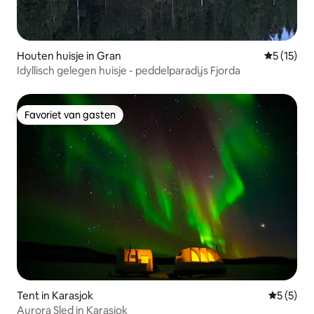
Houten huisje in Gran
Gemiddeld
5 (15)
Idyllisch gelegen huisje - peddelparadijs Fjorda
Favoriet van gasten
Favoriet van gasten
Tent in Karasjok
Gemiddeld
5 (5)
Aurora Sled in Karasjok