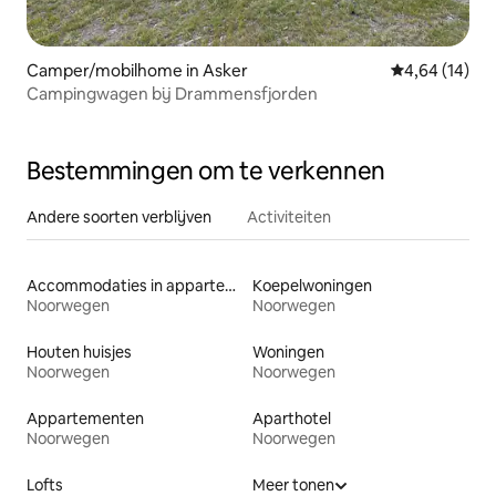
Camper/mobilhome in Asker
Gemiddelde be
4,64 (14)
Campingwagen bij Drammensfjorden
Bestemmingen om te verkennen
Andere soorten verblijven
Activiteiten
Accommodaties in appartementen met diensten
Koepelwoningen
Noorwegen
Noorwegen
Houten huisjes
Woningen
Noorwegen
Noorwegen
Appartementen
Aparthotel
Noorwegen
Noorwegen
Lofts
Meer tonen