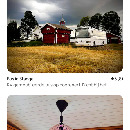
Bus in Stange
Gemiddeld
5 (8)
RV gemeubileerde bus op boerenerf. Dicht bij het
centrum van Stange