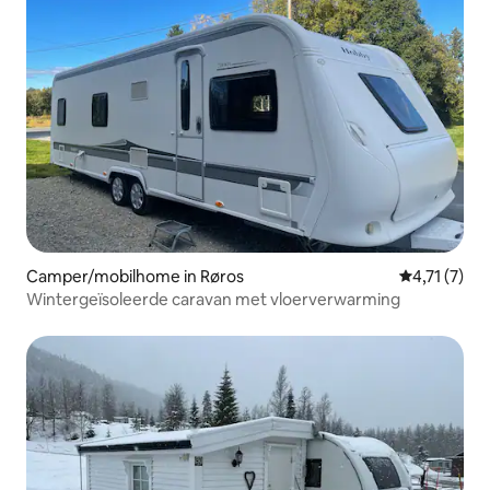
Camper/mobilhome in Røros
Gemiddelde 
4,71 (7)
Wintergeïsoleerde caravan met vloerverwarming