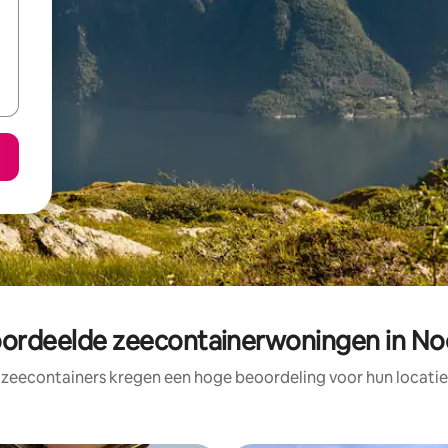
oordeelde zeecontainerwoningen in N
 zeecontainers kregen een hoge beoordeling voor hun locatie,