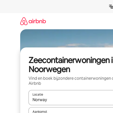
Ga
direct
naar
inhoud
Zeecontainerwoningen i
Noorwegen
Vind en boek bijzondere containerwoningen 
Airbnb
Locatie
Wanneer er resultaten beschikbaar zijn, maak je 
Aankomst