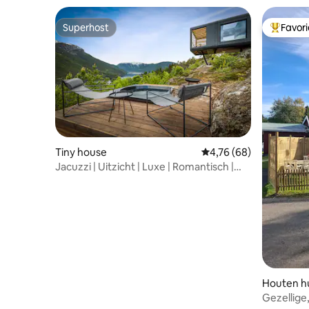
Superhost
Favor
Superhost
Topfavor
Tiny house
Gemiddelde beoordelin
4,76 (68)
Jacuzzi | Uitzicht | Luxe | Romantisch |
Privé
Houten hu
Gezellige