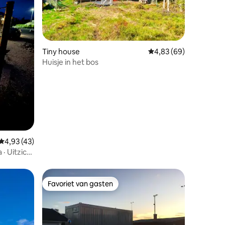
Tiny house
Gemiddelde beoordelin
4,83 (69)
Huisje in het bos
ecensies
Gemiddelde beoordeling van 4,93 op 5, 43 recensies
4,93 (43)
· Uitzicht
Favoriet van gasten
Favoriet van gasten