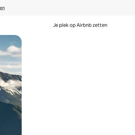
ven
Je plek op Airbnb zetten
en of swipen.