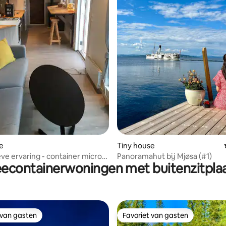
 van 4,95 op 5, 189 recensies
e
Tiny house
eve ervaring - container micro-
Panoramahut bij Mjøsa (#1)
econtainerwoningen met buitenzitpla
 van gasten
Favoriet van gasten
 van gasten
Favoriet van gasten