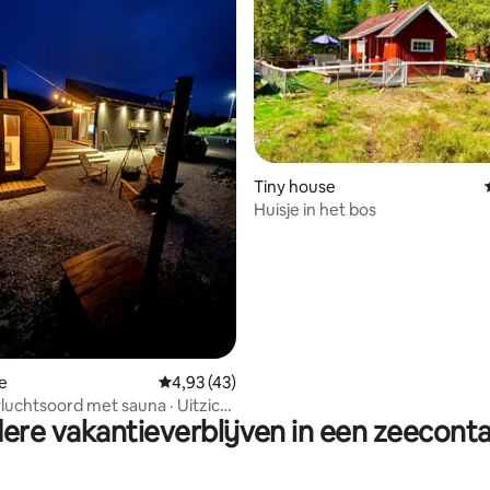
g van 4,76 op 5, 68 recensies
Tiny house
Huisje in het bos
e
Gemiddelde beoordeling van 4,93 op 5, 43 r
4,93 (43)
vluchtsoord met sauna · Uitzicht
ere vakantieverblijven in een zeeconta
eer en de bergen