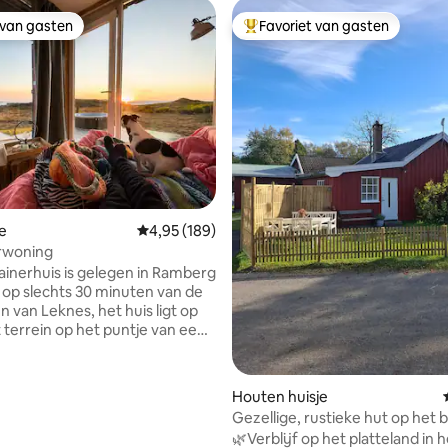
 van gasten
Favoriet van gasten
 van gasten
Topfavoriet van gasten
e
Gemiddelde beoordeling van 4,95 op 5, 189 r
4,95 (189)
rwoning
ainerhuis is gelegen in Ramberg
, op slechts 30 minuten van de
n van Leknes, het huis ligt op
 terrein op het puntje van een
and met een panoramisch
e open oceaan. Het is een
g van 4,93 op 5, 43 recensies
Houten huisje
is nieuw en gebouwd naar de
Gezellige, rustieke hut op het
tandaard met overal
in Oslo
🌿Verblijf op het platteland in h
ren. Je ziet het