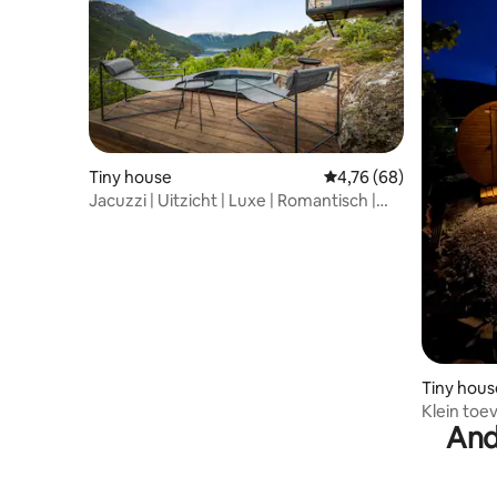
Tiny house
Gemiddelde beoordelin
4,76 (68)
Jacuzzi | Uitzicht | Luxe | Romantisch |
Privé
Tiny hous
Klein toe
And
op het m