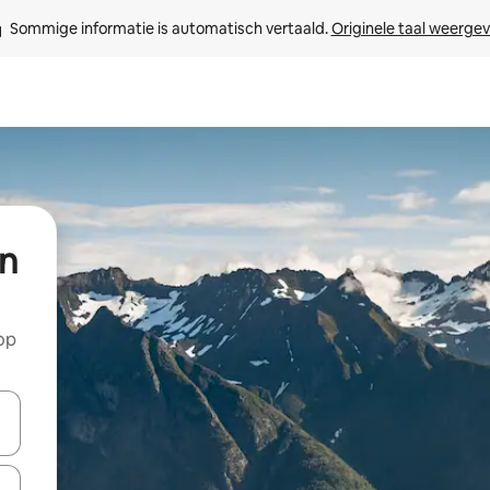
Sommige informatie is automatisch vertaald. 
Originele taal weerge
n
op
een keuze met je de pijltjestoetsen omhoog en omlaag, óf door te tikk