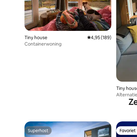
Tiny house
Gemiddelde beoordeling
4,95 (189)
Containerwoning
Tiny hous
Alternati
Ze
huis
Superhost
Favoriet
Superhost
Favoriet