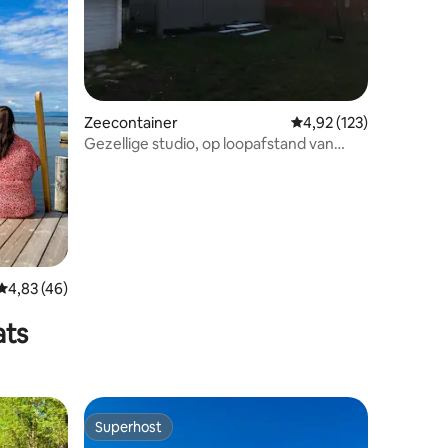
Zeecontainer
Gemiddelde beoordelin
4,92 (123)
Gezellige studio, op loopafstand van
Røros – gratis parkeren!
Gemiddelde beoordeling van 4,83 op 5, 46 recensies
4,83 (46)
ats
Superhost
Superhost