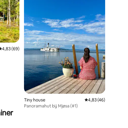
Gemiddelde beoordeling van 4,83 op 5, 69 recensies
4,83 (69)
ecensies
Tiny house
Gemiddelde beoordelin
4,83 (46)
Panoramahut bij Mjøsa (#1)
iner