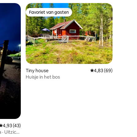
Favoriet van gasten
Favoriet van gasten
Tiny house
Gemiddelde beoordelin
4,83 (69)
Huisje in het bos
ecensies
Gemiddelde beoordeling van 4,93 op 5, 43 recensies
4,93 (43)
· Uitzicht