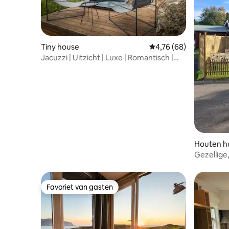
Tiny house
Gemiddelde beoordelin
4,76 (68)
Jacuzzi | Uitzicht | Luxe | Romantisch |
Privé
Houten hu
Gezellige
in Oslo
Favoriet van gasten
Favoriet van gasten