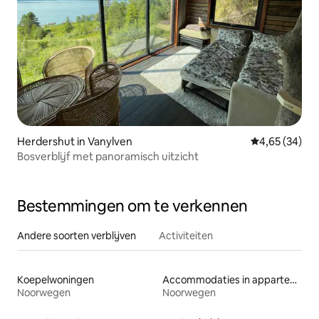
Herdershut in Vanylven
Gemiddelde be
4,65 (34)
Bosverblijf met panoramisch uitzicht
Bestemmingen om te verkennen
Andere soorten verblijven
Activiteiten
Koepelwoningen
Accommodaties in appartementen met diensten
Noorwegen
Noorwegen