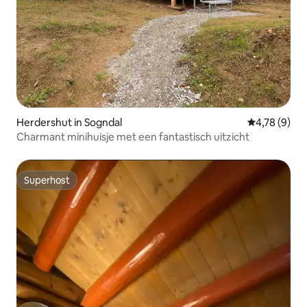
Herdershut in Sogndal
Gemiddelde b
4,78 (9)
Charmant minihuisje met een fantastisch uitzicht
Superhost
Superhost