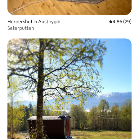
Herdershut in Austbygdi
Gemiddelde be
4,86 (29)
Seterputten