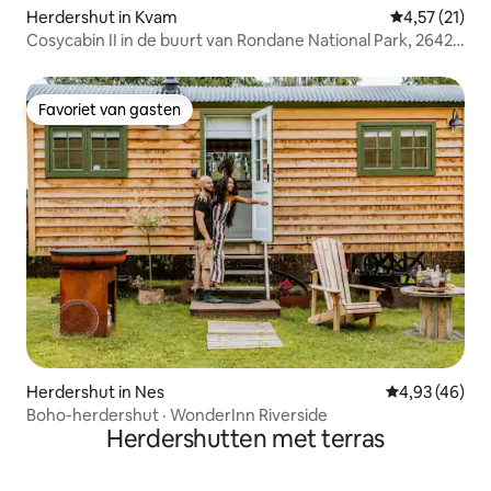
Herdershut in Kvam
Gemiddelde b
4,57 (21)
Cosycabin II in de buurt van Rondane National Park, 2642
Kvam
Favoriet van gasten
Favoriet van gasten
Herdershut in Nes
Gemiddelde be
4,93 (46)
Boho-herdershut · WonderInn Riverside
Herdershutten met terras