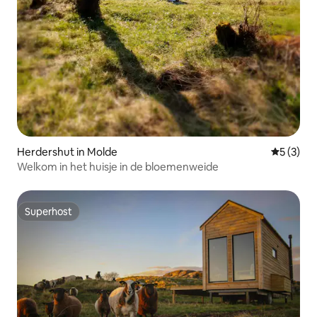
Herdershut in Molde
Gemiddeld
5 (3)
Welkom in het huisje in de bloemenweide
Superhost
Superhost