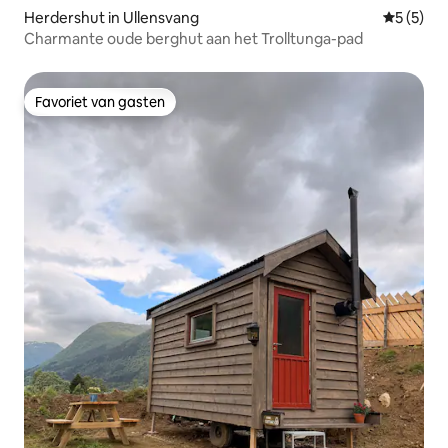
Herdershut in Ullensvang
Gemiddeld
5 (5)
Charmante oude berghut aan het Trolltunga-pad
Favoriet van gasten
Favoriet van gasten