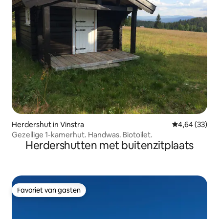
Herdershut in Vinstra
Gemiddelde be
4,64 (33)
Gezellige 1-kamerhut. Handwas. Biotoilet.
Herdershutten met buitenzitplaats
Favoriet van gasten
Favoriet van gasten