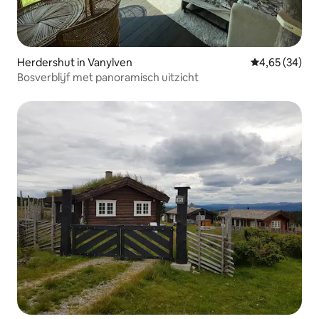
Herdershut in Vanylven
Gemiddelde be
4,65 (34)
Bosverblijf met panoramisch uitzicht