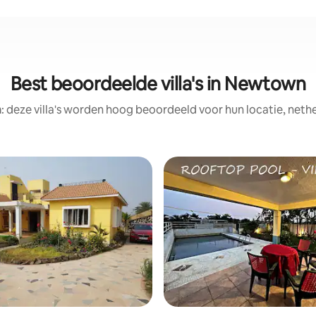
Best beoordeelde villa's in Newtown
: deze villa's worden hoog beoordeeld voor hun locatie, nethe
 van 4,94 op 5, 210 recensies