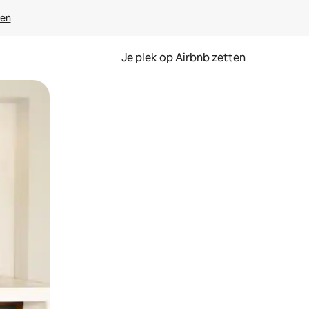
ven
Je plek op Airbnb zetten
en of swipen.