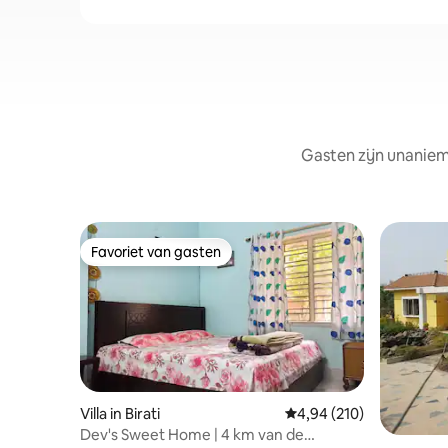
Gasten zijn unaniem
Favoriet van gasten
Favoriet van gasten
Villa in Birati
Gemiddelde beoordeling
4,94 (210)
Dev's Sweet Home | 4 km van de