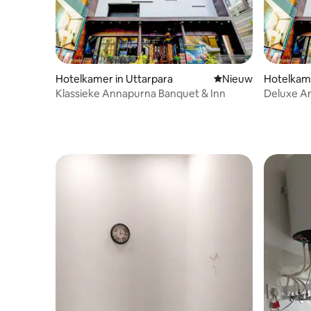
Hotelkamer in Uttarpara
Nieuwe accommoda
Nieuw
Hotelkame
Klassieke Annapurna Banquet & Inn
Deluxe A