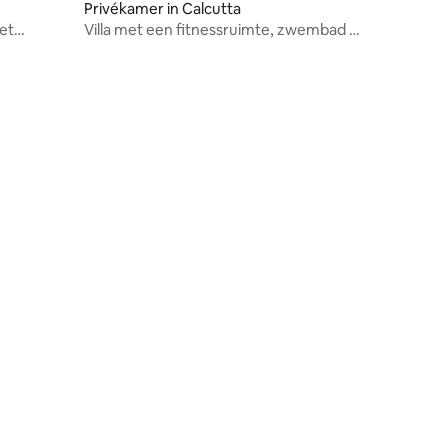
Privékamer in Calcutta
met
Villa met een fitnessruimte, zwembad en
squashbaan.