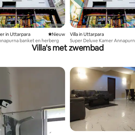
tie
r in Uttarpara
Nieuwe accommodatie
Nieuw
Villa in Uttarpara
nnapurna banket en herberg
Super Deluxe Kamer Annapurn
Villa's met zwembad
Banquet & Inn