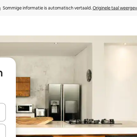
Sommige informatie is automatisch vertaald. 
Originele taal weerge
n
een keuze met je de pijltjestoetsen omhoog en omlaag, óf door te tikk