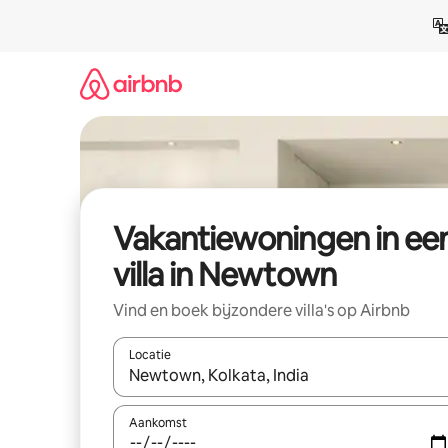
Ga
direct
naar
inhoud
Vakantiewoningen in ee
villa in Newtown
Vind en boek bijzondere villa's op Airbnb
Locatie
Wanneer er resultaten beschikbaar zijn, maak je 
Aankomst