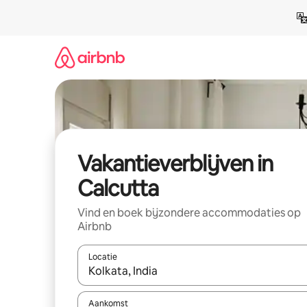
Ga
direct
naar
inhoud
Vakantieverblijven in
Calcutta
Vind en boek bijzondere accommodaties op
Airbnb
Locatie
Wanneer er resultaten beschikbaar zijn, maak je 
Aankomst