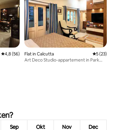
ecensies
Gemiddelde beoordeling van 4,8 op 5, 56 recensies
4,8 (56)
Flat in Calcutta
Gemiddelde beoord
5 (23)
Art Deco Studio-appartement in Park
Street Area
ken?
Sep
Okt
Nov
Dec