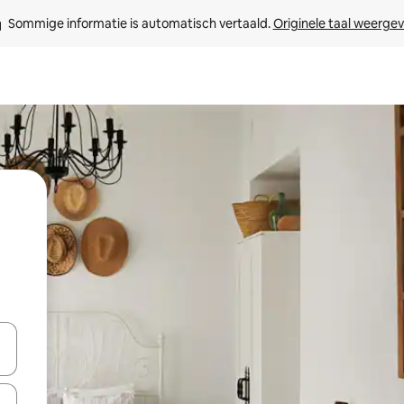
Sommige informatie is automatisch vertaald. 
Originele taal weerge
een keuze met je de pijltjestoetsen omhoog en omlaag, óf door te tikk