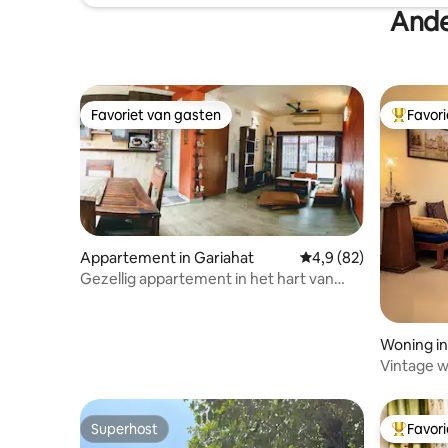
Ande
Favoriet van gasten
Favor
Favoriet van gasten
Topfavor
Appartement in Gariahat
Gemiddelde beoordeli
4,9 (82)
Gezellig appartement in het hart van
Zuid-Kalkutta
Woning in
Vintage w
Kolkata | 
Superhost
Favor
Superhost
Topfavor