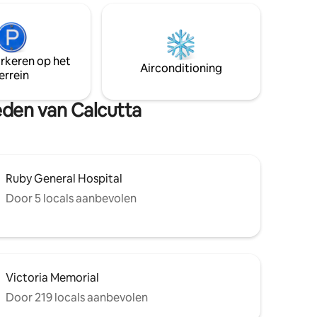
wordt betaald door de gast 1 badkamer
Keuken heeft
koelkast,inductie,magnetron,
keukengerei, broodrooster,waterkoker
arkeren op het
enaquaguard Wifi 175mbps Smart-tv-
Airconditioning
errein
login met gastgegevens Gasten moeten
een geldig legitimatiebewijs indienen.
Betaald parkeren (birla mandir)
eden van Calcutta
Ruby General Hospital
Door 5 locals aanbevolen
Victoria Memorial
Door 219 locals aanbevolen