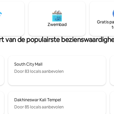
igde toegang, snelle wifi,
oning, smart-tv, optionele
legenheid en toegang tot het
 betaalde maaltijden
Gratis p
Zwembad
t
uurt van de populairste bezienswaardigh
South City Mall
Door 83 locals aanbevolen
Dakhineswar Kali Tempel
Door 85 locals aanbevolen