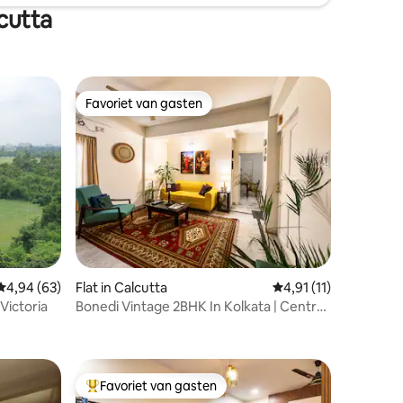
cutta
Favoriet van gasten
Favoriet van gasten
Gemiddelde beoordeling van 4,94 op 5, 63 recensies
4,94 (63)
Flat in Calcutta
Gemiddelde beoordeli
4,91 (11)
Victoria
Bonedi Vintage 2BHK In Kolkata | Central
ecensies
& Secure
Favoriet van gasten
Topfavoriet van gasten