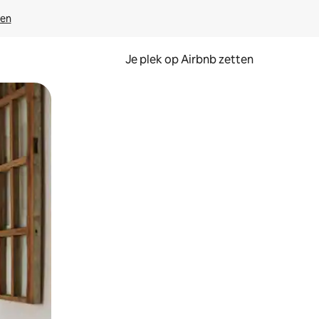
ven
Je plek op Airbnb zetten
en of swipen.