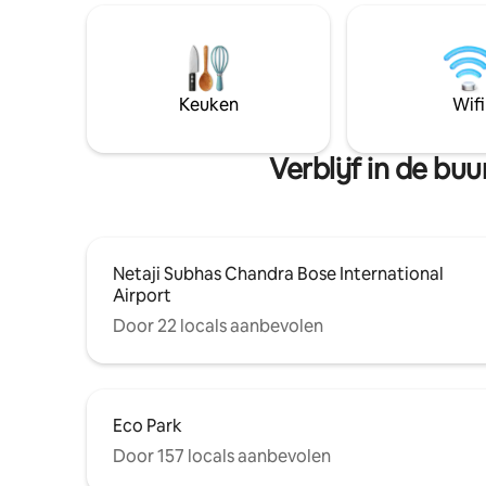
van beveil
airconditi
parkeerge
terras en
Keuken
Wifi
Verblijf in de b
Netaji Subhas Chandra Bose International
Airport
Door 22 locals aanbevolen
Eco Park
Door 157 locals aanbevolen