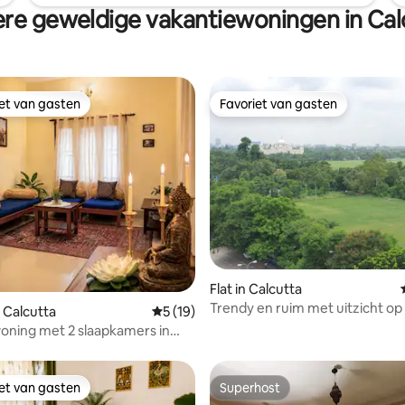
re geweldige vakantiewoningen in Cal
iet van gasten
Favoriet van gasten
iet van gasten
Favoriet van gasten
ng van 4,9 op 5, 82 recensies
Flat in Calcutta
Trendy en ruim met uitzicht op 
 Calcutta
Gemiddelde beoordeling van 5 op 5, 19 r
5 (19)
oning met 2 slaapkamers in
Veilig en ontsmet
iet van gasten
Superhost
iet van gasten
Superhost