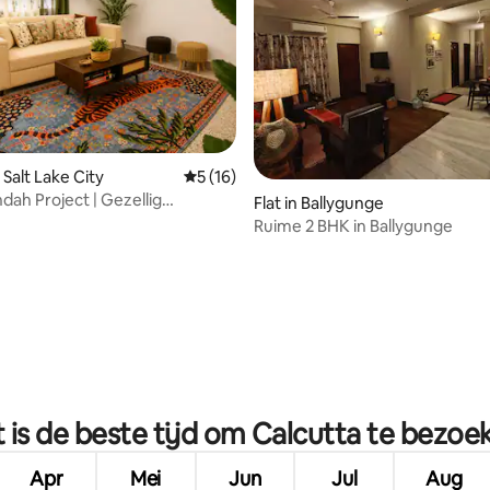
Salt Lake City
Gemiddelde beoordeling van 5 op 5, 16 r
5 (16)
dah Project | Gezellig
Flat in Ballygunge
nt met 1 slaapkamer in
Ruime 2 BHK in Ballygunge
g van 4,89 op 5, 47 recensies
 is de beste tijd om Calcutta te bezoe
Apr
Mei
Jun
Jul
Aug