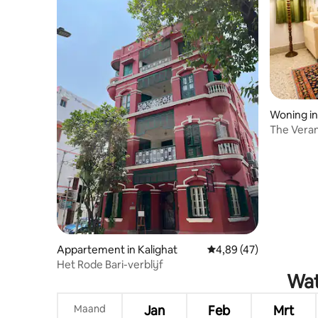
Woning in 
The Veran
apparteme
Calcutta
Appartement in Kalighat
Gemiddelde beoordelin
4,89 (47)
Het Rode Bari-verblijf
Wat
Maand
Jan
Feb
Mrt