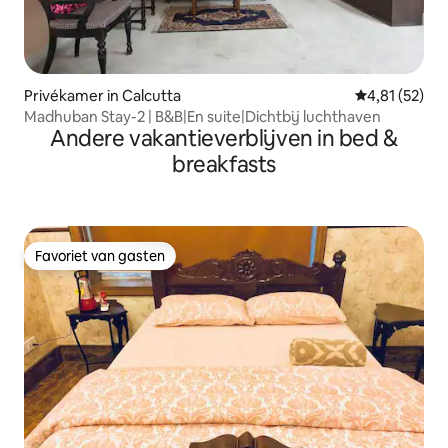
Privékamer in Calcutta
Gemiddelde be
4,81 (52)
Madhuban Stay-2 | B&B|En suite|Dichtbij luchthaven
Andere vakantieverblijven in bed &
breakfasts
Favoriet van gasten
Favoriet van gasten