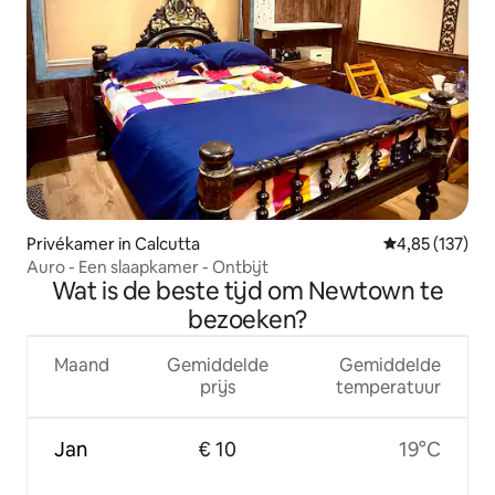
Privékamer in Calcutta
Gemiddelde beo
4,85 (137)
Auro - Een slaapkamer - Ontbijt
Wat is de beste tijd om Newtown te
bezoeken?
Maand
Gemiddelde
Gemiddelde
prijs
temperatuur
Jan
€ 10
19°C