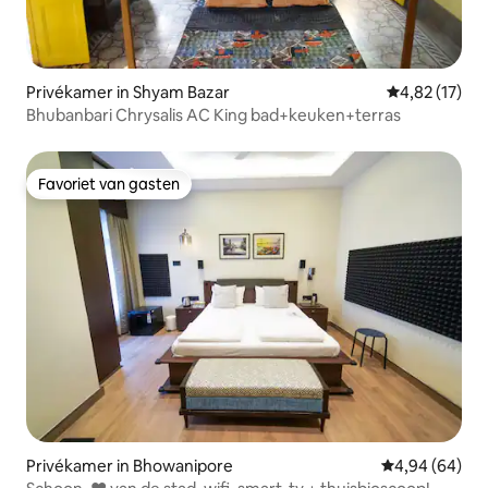
Privékamer in Shyam Bazar
Gemiddelde be
4,82 (17)
Bhubanbari Chrysalis AC King bad+keuken+terras
Favoriet van gasten
Favoriet van gasten
Privékamer in Bhowanipore
Gemiddelde be
4,94 (64)