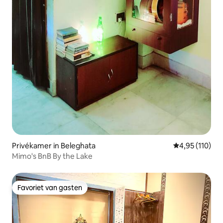
Privékamer in Beleghata
Gemiddelde beo
4,95 (110)
Mimo's BnB By the Lake
Favoriet van gasten
Favoriet van gasten