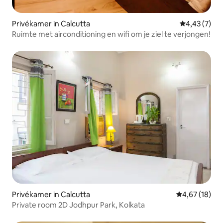
Privékamer in Calcutta
Gemiddelde b
4,43 (7)
Ruimte met airconditioning en wifi om je ziel te verjongen!
Privékamer in Calcutta
Gemiddelde be
4,67 (18)
Private room 2D Jodhpur Park, Kolkata