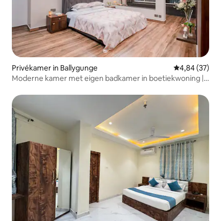
Privékamer in Ballygunge
Gemiddelde be
4,84 (37)
Moderne kamer met eigen badkamer in boetiekwoning |
Ballygunge