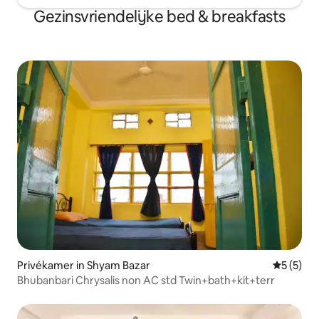
Gezinsvriendelijke bed & breakfasts
Privékamer in Shyam Bazar
Gemiddeld
5 (5)
Bhubanbari Chrysalis non AC std Twin+bath+kit+terr