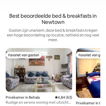
Best beoordeelde bed & breakfasts in
Newtown
Gasten zijn unaniem: deze bed & breakfasts kregen
een hoge beoordeling op locatie, netheid en nog veel
meer.
Favoriet van gasten
Favoriet van gas
Favoriet van gasten
Favoriet van gas
Privékamer in Behala
Gemiddelde beoordeling van 4,
4,84 (63)
Rustige en serene woning met uitzicht
Privékamer in Cal