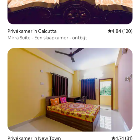
Privékamer in Calcutta
Gemiddelde beo
4,84 (120)
Mirra Suite - Een slaapkamer - ontbijt
Privékamer in New Town
Gemiddelde b
4,74 (31)