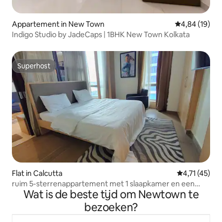
Appartement in New Town
Gemiddelde be
4,84 (19)
Indigo Studio by JadeCaps | 1BHK New Town Kolkata
Superhost
Superhost
Flat in Calcutta
Gemiddelde b
4,71 (45)
ruim 5-sterrenappartement met 1 slaapkamer en een
Wat is de beste tijd om Newtown te
zwembad
bezoeken?