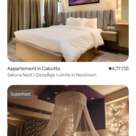
Appartement in Calcutta
Gemiddelde b
4,77 (13)
Sakura Nest | Gezellige ruimte in Newtown
Superhost
Superhost