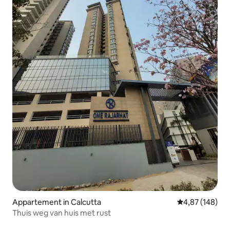
Appartement in Calcutta
Gemiddelde beo
4,87 (148)
Thuis weg van huis met rust