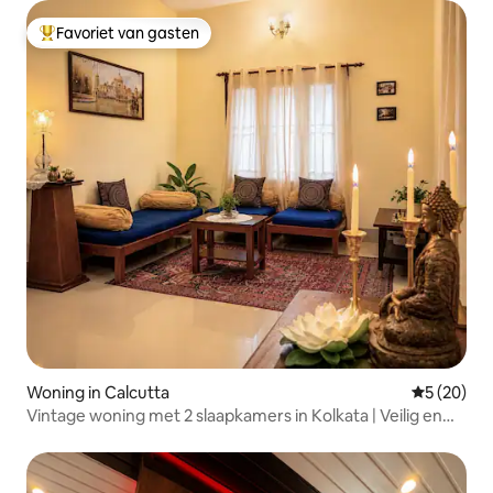
Favoriet van gasten
Topfavoriet van gasten
Woning in Calcutta
Gemiddelde
5 (20)
Vintage woning met 2 slaapkamers in Kolkata | Veilig en
ontsmet