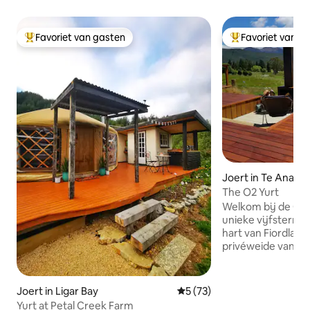
Favoriet van gasten
Favoriet van g
Topfavoriet van gasten
Topfavoriet van 
Joert in Te Anau
The O2 Yurt
Welkom bij de O2 
unieke vijfsterre
hart van Fiordland 
privéweide van één hec
een designer, wol
wonen complex; all
Verwacht duurzam
Joert in Ligar Bay
Gemiddelde beoordeling van
5 (73)
linnengoed, kuns
Yurt at Petal Creek Farm