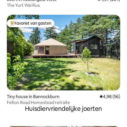
The Yurt Wai Rua
Favoriet van gasten
Topfavoriet van gasten
Tiny house in Bannockburn
Gemiddelde be
4,98 (56)
Felton Road Homestead retraite
Huisdiervriendelijke joerten