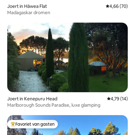
Joert in Hāwea Flat
Gemiddelde be
4,66 (70)
Madagaskar dromen
Joert in Kenepuru Head
Gemiddelde be
4,79 (14)
Marlborough Sounds Paradise, luxe glamping
Favoriet van gasten
Topfavoriet van gasten