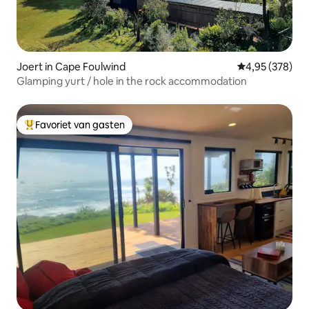
Joert in Cape Foulwind
Gemiddelde beo
4,95 (378)
Glamping yurt / hole in the rock accommodation
Favoriet van gasten
Topfavoriet van gasten