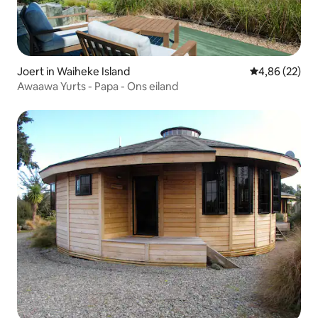
Joert in Waiheke Island
Gemiddelde be
4,86 (22)
Awaawa Yurts - Papa - Ons eiland