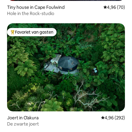
Tiny house in Cape Foulwind
Gemiddelde be
4,96 (70)
Hole in the Rock-studio
Favoriet van gasten
Topfavoriet van gasten
Joert in Ōakura
Gemiddelde beo
4,96 (292)
De zwarte joert