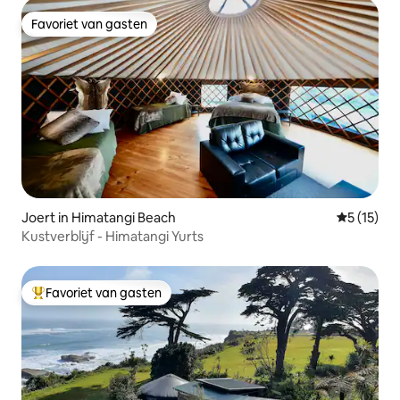
Favoriet van gasten
Favoriet van gasten
Joert in Himatangi Beach
Gemiddeld
5 (15)
Kustverblijf - Himatangi Yurts
Favoriet van gasten
Topfavoriet van gasten