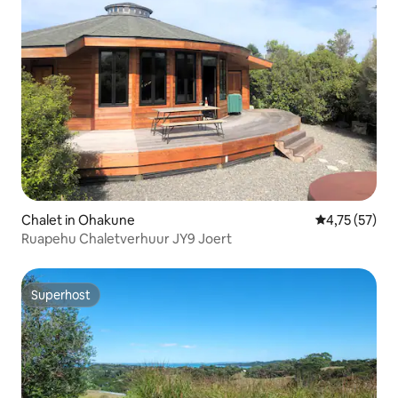
Chalet in Ohakune
Gemiddelde be
4,75 (57)
Ruapehu Chaletverhuur JY9 Joert
Superhost
Superhost