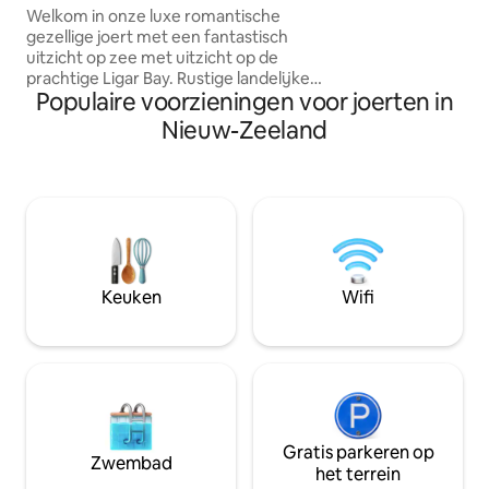
verwarming, sfeerv
Welkom in onze luxe romantische
doucheruimte, ter
gezellige joert met een fantastisch
...en een eigen buit
uitzicht op zee met uitzicht op de
onbelemmerde uitz
prachtige Ligar Bay. Rustige landelijke
hectare hoge berg
Populaire voorzieningen voor joerten in
omgeving naast een beek, tussen
wildernismeer is
weelderige inheemse fauna met veel
Nieuw-Zeeland
vogelleven. Een perfecte locatie voor
wandelingen, fietsen of gewoon
ontspannen op de gouden
zandstranden. Gelegen aan het einde
van de vallei, ontsnap je aan de drukte
en ontspan in stijl op een unieke locatie.
Een perfecte plek om te verblijven voor
een romantisch uitje of soloreiziger om
Keuken
Wifi
unieke herinneringen te creëren.
Gratis parkeren op
Zwembad
het terrein