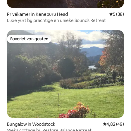
Privékamer in Kenepuru Head
Gemiddelde
5 (38)
Luxe yurt bij prachtige en unieke Sounds Retreat
Favoriet van gasten
Favoriet van gasten
Bungalow in Woodstock
Gemiddelde be
4,82 (49)
Weka cottage bij Restore Balance Retreat