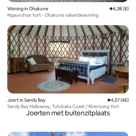
Woning in Ohakune
Gemiddelde b
4,38 (8)
Ngauruhoe Yurt - Ohakune vakantiewoning
Joert in Sandy Bay
Gemiddelde be
4,57 (46)
Sandy Bay Hideaway, Tutukaka Coast / Riversong Yurt
Joerten met buitenzitplaats