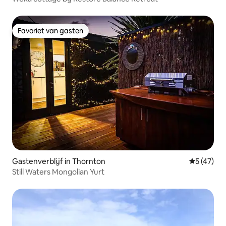
Favoriet van gasten
Favoriet van gasten
Gastenverblijf in Thornton
Gemiddelde
5 (47)
Still Waters Mongolian Yurt