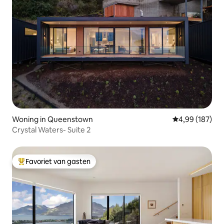
Woning in Queenstown
Gemiddelde beo
4,99 (187)
Crystal Waters- Suite 2
Favoriet van gasten
Topfavoriet van gasten