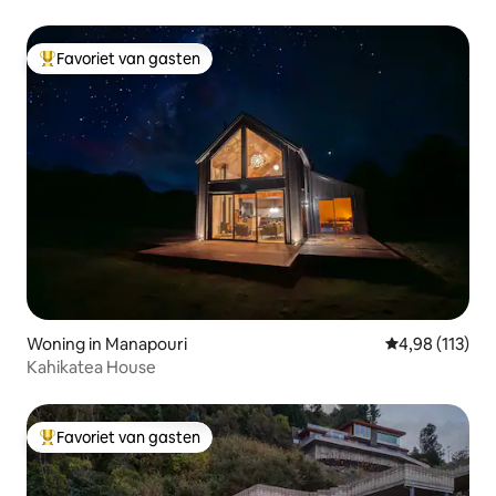
Favoriet van gasten
Topfavoriet van gasten
Woning in Manapouri
Gemiddelde beo
4,98 (113)
Kahikatea House
Favoriet van gasten
Topfavoriet van gasten