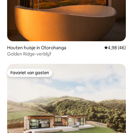
Houten huisje in Otorohanga
Gemiddelde be
4,98 (46)
Golden Ridge-verblijf
Favoriet van gasten
Favoriet van gasten