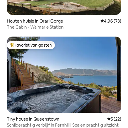
Houten huisje in Orari Gorge
Gemiddelde be
4,96 (73)
The Cabin - Waimarie Station
Favoriet van gasten
Topfavoriet van gasten
Tiny house in Queenstown
Gemiddelde
5 (22)
Schilderachtig verblijf in Fernhill | Spa en prachtig uitzicht