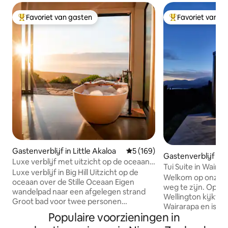
Favoriet van gasten
Favoriet van g
Topfavoriet van gasten
Topfavoriet van 
Gastenverblijf in Little Akaloa
Gemiddelde beoordeling van 
5 (169)
Gastenverblijf in 
Luxe verblijf met uitzicht op de oceaan |
ake
Tui Suite in Waira
Privéstrand
Luxe verblijf in Big Hill Uitzicht op de
Welkom op onze r
oceaan over de Stille Oceaan Eigen
weg te zijn. Op slechts 60 minuten van
wandelpad naar een afgelegen strand
Wellington kijkt je
Groot bad voor twee personen
Wairarapa en is 
Romantisch toevluchtsoord alleen voor
Populaire voorzieningen in
landbouwgrond, bo
volwassenen 90 minuten van
meer en biedt je e