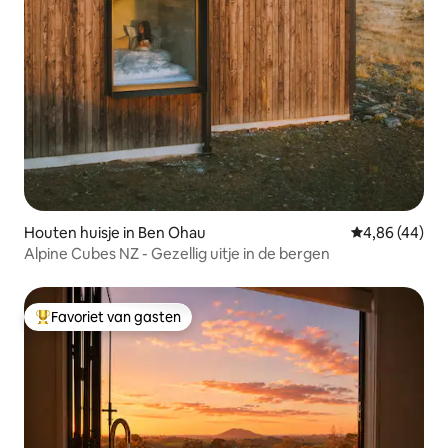
Houten huisje in Ben Ohau
Gemiddelde be
4,86 (44)
Alpine Cubes NZ - Gezellig uitje in de bergen
Favoriet van gasten
Topfavoriet van gasten