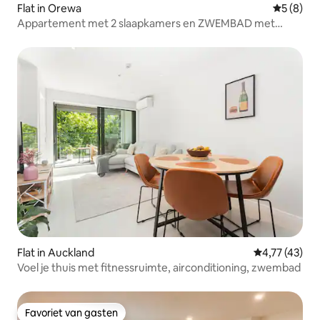
Flat in Orewa
Gemiddeld
5 (8)
Appartement met 2 slaapkamers en ZWEMBAD met
ZEEZICHT
Flat in Auckland
Gemiddelde b
4,77 (43)
Voel je thuis met fitnessruimte, airconditioning, zwembad
Favoriet van gasten
Favoriet van gasten