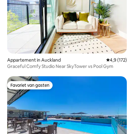
Appartement in Auckland
Gemiddelde be
4,9 (172)
Graceful Comfy Studio Near SkyTower vs Pool Gym
Favoriet van gasten
Favoriet van gasten