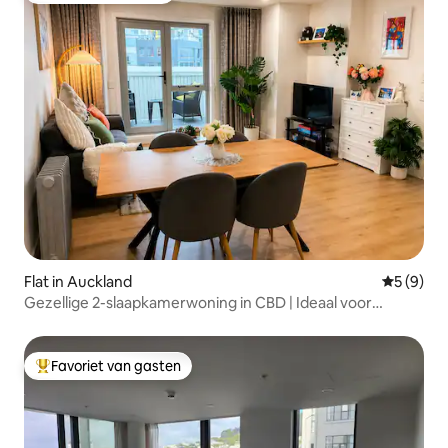
Flat in Auckland
Gemiddeld
5 (9)
Gezellige 2-slaapkamerwoning in CBD | Ideaal voor
gezinnen | Uitzicht op de stad
Favoriet van gasten
Topfavoriet van gasten