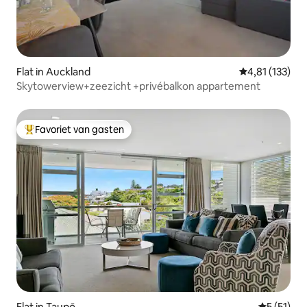
Flat in Auckland
Gemiddelde be
4,81 (133)
Skytowerview+zeezicht +privébalkon appartement
Favoriet van gasten
Topfavoriet van gasten
Flat in Taupō
Gemiddeld
5 (51)