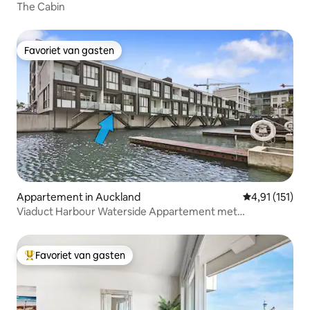
The Cabin
Favoriet van gasten
Favoriet van gasten
Appartement in Auckland
Gemiddelde be
4,91 (151)
Viaduct Harbour Waterside Appartement met
warmtepomp
Favoriet van gasten
Topfavoriet van gasten