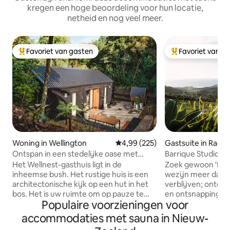
kregen een hoge beoordeling voor hun locatie,
netheid en nog veel meer.
Favoriet van gasten
Favoriet van g
Topfavoriet van gasten
Topfavoriet van 
Woning in Wellington
Gemiddelde beoordeling van 4,9
4,99 (225)
Gastsuite in Ragla
Ontspan in een stedelijke oase met
Barrique Studio m
sauna en uitzicht op de tuin
Wines Raglan
Het Wellnest-gasthuis ligt in de
Zoek gewoon 'Barr
inheemse bush. Het rustige huis is een
wezijn meer dan a
architectonische kijk op een hut in het
verblijven; ontde
bos. Het is uw ruimte om op pauze te
en ontsnappingen 
Populaire voorzieningen voor
drukken. Om uit te rusten, te verjongen
die op zoek zijn n
en te herstellen. Met zorg ontworpen en
toevluchtsoord, z
accommodaties met sauna in Nieuw-
gestyled om je te helpen ontspannen en
deze rustige zelfs