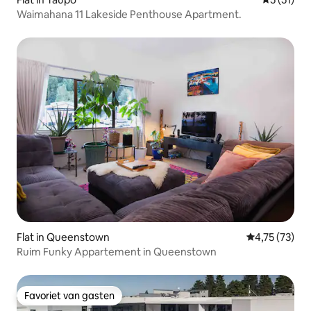
Waimahana 11 Lakeside Penthouse Apartment.
Flat in Queenstown
Gemiddelde be
4,75 (73)
Ruim Funky Appartement in Queenstown
Favoriet van gasten
Favoriet van gasten