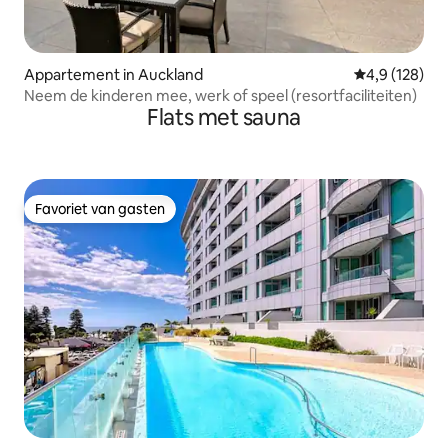
Appartement in Auckland
Gemiddelde be
4,9 (128)
Neem de kinderen mee, werk of speel (resortfaciliteiten)
Flats met sauna
Favoriet van gasten
Favoriet van gasten