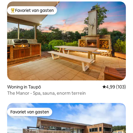
Favoriet van gasten
Topfavoriet van gasten
Woning in Taupō
Gemiddelde beo
4,99 (103)
The Manor - Spa, sauna, enorm terrein
Favoriet van gasten
Favoriet van gasten