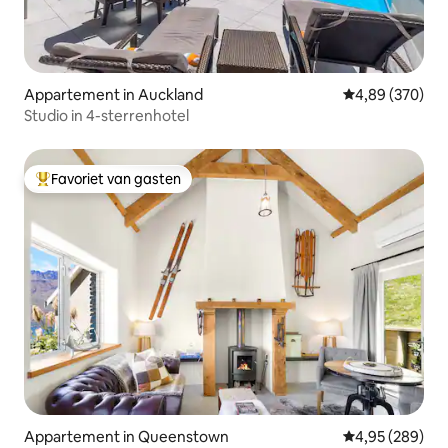
Appartement in Auckland
Gemiddelde beo
4,89 (370)
Studio in 4-sterrenhotel
Favoriet van gasten
Topfavoriet van gasten
Appartement in Queenstown
Gemiddelde beo
4,95 (289)