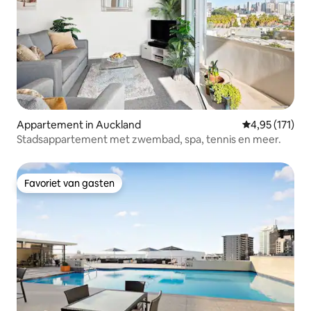
Appartement in Auckland
Gemiddelde be
4,95 (171)
Stadsappartement met zwembad, spa, tennis en meer.
Favoriet van gasten
Favoriet van gasten