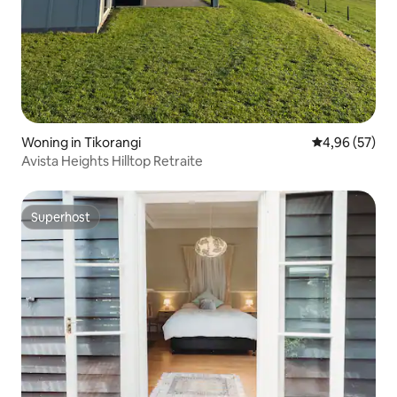
Woning in Tikorangi
Gemiddelde be
4,96 (57)
Avista Heights Hilltop Retraite
Superhost
Superhost