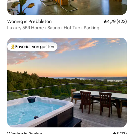
Woning in Prebbleton
Gemiddelde beo
4,79 (423)
Luxury 5BR Home • Sauna • Hot Tub • Parking
Favoriet van gasten
Topfavoriet van gasten
Woning in Raglan
Gemiddeld
5 (17)