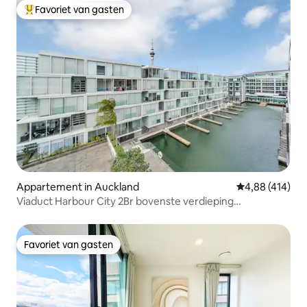
Favoriet van gasten
Topfavoriet van gasten
Appartement in Auckland
Gemiddelde beo
4,88 (414)
Viaduct Harbour City 2Br bovenste verdieping
Parkeerplaats en zwembad
Favoriet van gasten
Favoriet van gasten