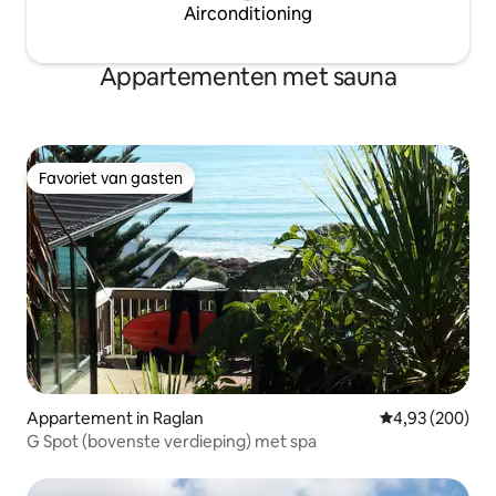
Airconditioning
Appartementen met sauna
Favoriet van gasten
Favoriet van gasten
Appartement in Raglan
Gemiddelde beo
4,93 (200)
G Spot (bovenste verdieping) met spa