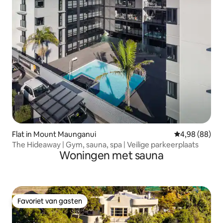
Flat in Mount Maunganui
Gemiddelde be
4,98 (88)
The Hideaway | Gym, sauna, spa | Veilige parkeerplaats
Woningen met sauna
Favoriet van gasten
Favoriet van gasten