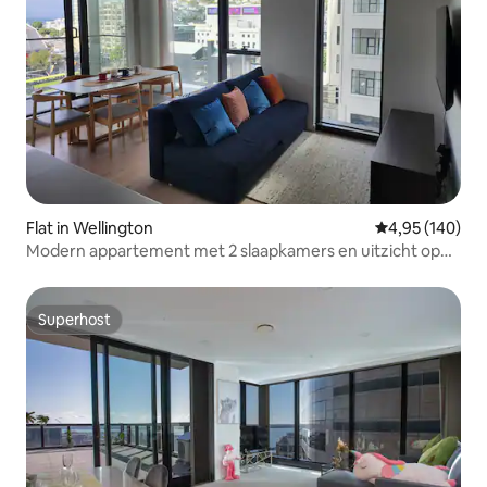
Flat in Wellington
Gemiddelde beo
4,95 (140)
Modern appartement met 2 slaapkamers en uitzicht op
de haven, balkon
Superhost
Superhost