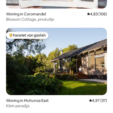
Woning in Coromandel
Gemiddelde beo
4,83 (106)
Blossom Cottage, privéuitje
Favoriet van gasten
Topfavoriet van gasten
Woning in Muhunoa East
Gemiddelde be
4,97 (37)
Klein paradijs