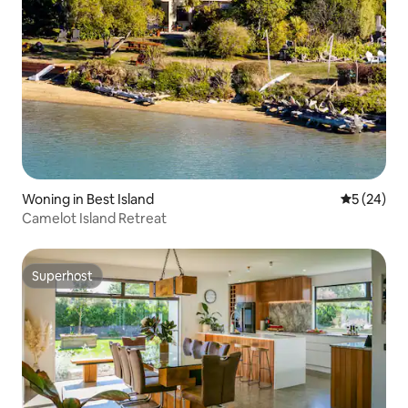
Woning in Best Island
Gemiddelde
5 (24)
Camelot Island Retreat
Superhost
Superhost