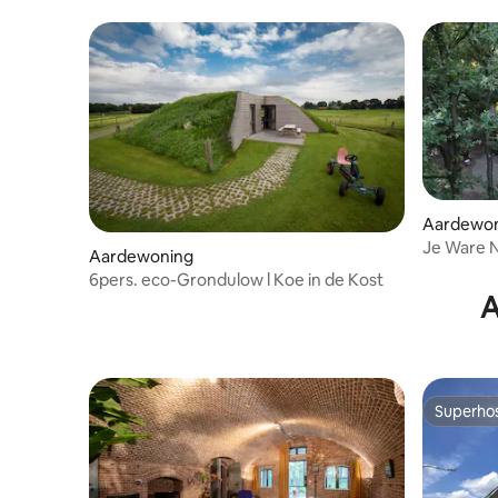
Heuvella
Aardewo
Je Ware
Aardewoning
6pers. eco-Grondulow l Koe in de Kost
A
Superho
Superho