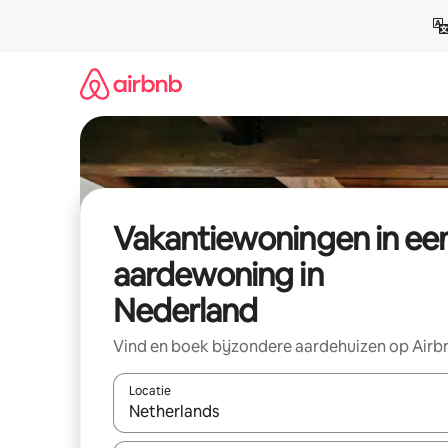
Ga
direct
naar
inhoud
Vakantiewoningen in ee
aardewoning in
Nederland
Vind en boek bijzondere aardehuizen op Airb
Locatie
Wanneer er resultaten beschikbaar zijn, maak je 