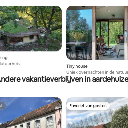
nd
ning
 Natuurhuis
Tiny house
Uniek overnachten in de natuu
ndere vakantieverblijven in aardehuiz
st
Favoriet van gasten
st
Favoriet van gasten