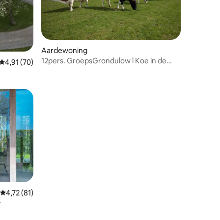
Aardewoning
12pers. GroepsGrondulow l Koe in de
ecensies
Gemiddelde beoordeling van 4,91 op 5, 70 recensies
4,91 (70)
Kost
Gemiddelde beoordeling van 4,72 op 5, 81 recensies
4,72 (81)
r