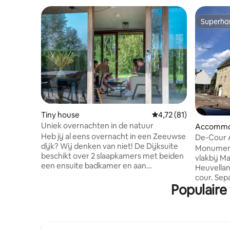
Superho
Superho
Tiny house
Gemiddelde beoordelin
4,72 (81)
Uniek overnachten in de natuur
Accommo
Heb jij al eens overnacht in een Zeeuwse
De-Cour 
dijk? Wij denken van niet! De Dijksuite
Heuvella
Monument
beschikt over 2 slaapkamers met beiden
vlakbij M
een ensuite badkamer en aan
Heuvellan
weerszijden een terras met luxe
cour. Sepa
loungemeubelen. Met zonnepanelen op
Populaire
Anna-Mari
het dak en muren van gerecycled hout is
Compleet 
deze accommodatie energiezuinig en
comfortab
circulair gebouwd. Met een ruim
compleet
woongedeelte en open keuken, twee
met eigen