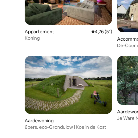
Appartement
Gemiddelde beoordelin
4,76 (51)
Koning
Accommo
De-Cour 
Heuvella
Aardewo
Je Ware
Aardewoning
6pers. eco-Grondulow l Koe in de Kost