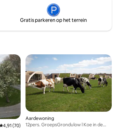
boerderij
U kunt
ddengoed
oeken, of
Gratis parkeren op het terrein
Aardewoning
12pers. GroepsGrondulow l Koe in de
ecensies
Gemiddelde beoordeling van 4,91 op 5, 70 recensies
4,91 (70)
Kost