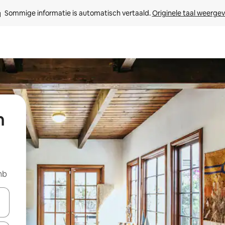
Sommige informatie is automatisch vertaald. 
Originele taal weerge
n
nb
een keuze met je de pijltjestoetsen omhoog en omlaag, óf door te tikk