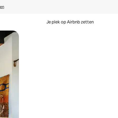
ven
Je plek op Airbnb zetten
en of swipen.