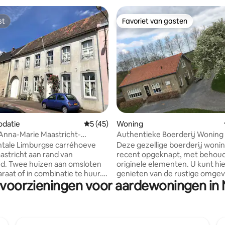
st
Favoriet van gasten
st
Favoriet van gasten
g van 4,72 op 5, 81 recensies
datie
Gemiddelde beoordeling van 5 op 5, 45 r
5 (45)
Woning
Anna-Marie Maastricht-
Authentieke Boerderij Woning
nd
ale Limburgse carréhoeve
Deze gezellige boerderij wonin
aastricht aan rand van
recent opgeknapt, met behoud
d. Twee huizen aan omsloten
originele elementen. U kunt hi
raat of in combinatie te huur.
genieten van de rustige omgev
 voorzieningen voor aardewoningen in
e max. 10, Rosalie max. 6 Cour
hoeve ligt gelegen aan de prac
max 16 gasten. Unieke locatie,
wallen van Retranchement. De
el, nieuwe inrichting,
slaapkamers zijn zeer ruim! Er zi
 gerenoveerd. Elke slaapkamer
spelletjes aanwezig, zoals een s
 sanitair. Grote huiskamer en
Huisdieren zijn niet toegestaan