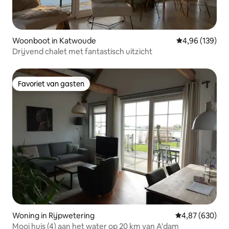
Woonboot in Katwoude
Gemiddelde beo
4,96 (139)
Drijvend chalet met fantastisch uitzicht
Favoriet van gasten
Favoriet van gasten
Woning in Rijpwetering
Gemiddelde beo
4,87 (630)
Mooi huis (4) aan het water op 20 km van A'dam