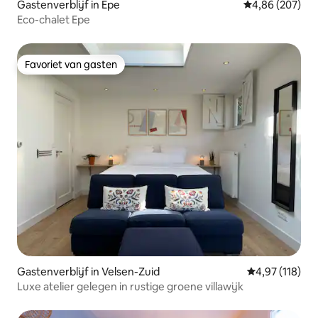
Gastenverblijf in Epe
Gemiddelde beo
4,86 (207)
Eco-chalet Epe
Favoriet van gasten
Favoriet van gasten
Gastenverblijf in Velsen-Zuid
Gemiddelde beo
4,97 (118)
Luxe atelier gelegen in rustige groene villawijk