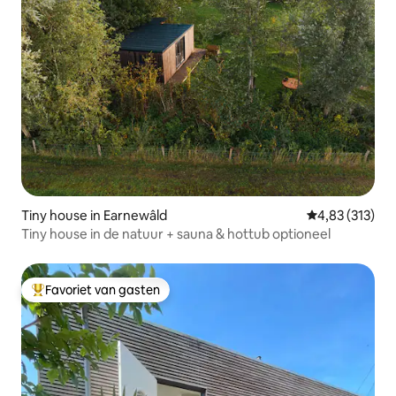
Tiny house in Earnewâld
Gemiddelde beo
4,83 (313)
Tiny house in de natuur + sauna & hottub optioneel
Favoriet van gasten
Topfavoriet van gasten