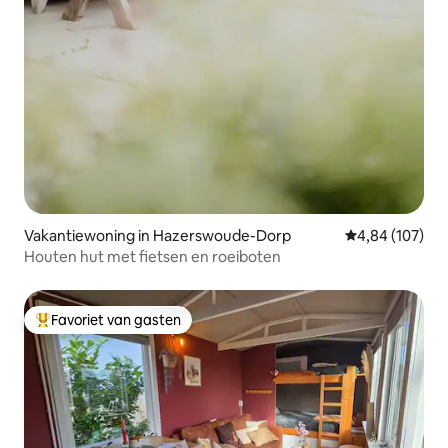
Vakantiewoning in Hazerswoude-Dorp
Gemiddelde beo
4,84 (107)
Houten hut met fietsen en roeiboten
Favoriet van gasten
Topfavoriet van gasten