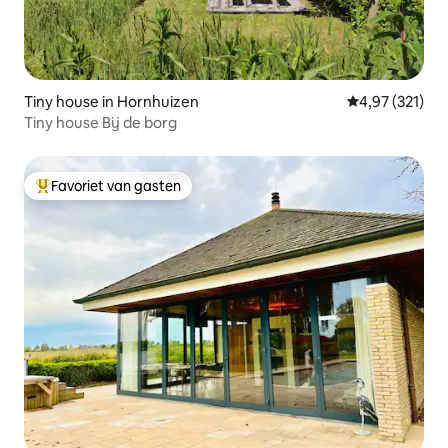
Tiny house in Hornhuizen
Gemiddelde beo
4,97 (321)
Tiny house Bij de borg
Favoriet van gasten
Topfavoriet van gasten