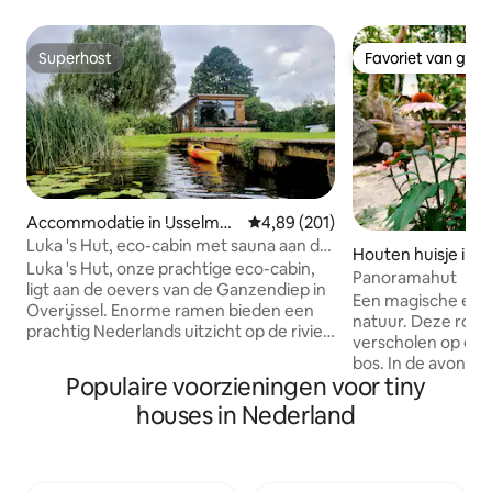
Superhost
Favoriet van gas
Superhost
Favoriet van gas
Accommodatie in IJsselmui
Gemiddelde beoordeling van 4,8
4,89 (201)
den
Luka 's Hut, eco-cabin met sauna aan de
Houten huisje in 
rivier
Luka 's Hut, onze prachtige eco-cabin,
Panoramahut
ligt aan de oevers van de Ganzendiep in
Een magische erva
Overijssel. Enorme ramen bieden een
natuur. Deze ronde
prachtig Nederlands uitzicht op de rivier,
verscholen op een
de grasweiden met koeien en schapen
bos. In de avond 
en een pittoresk dorpje in de verte. De
Populaire voorzieningen voor tiny
de zon die onderg
rivier is rustig water dus heb een sauna
Mookerheide, te 
houses in Nederland
en een duik, zet de kajak buiten, grote
privé vlonderterra
kano of SUPboard. We hebben een
groot koepeldak met
warmtepomp voor de vloerverwarming
huis. Een karakterv
en worden gebruikt upcycled items
Nederland. Hier voe