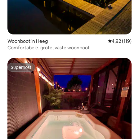
Woonboot in Heeg
Gemiddelde beo
4,92 (119)
Comfortabele, grote, vaste woonboot
Superhost
Superhost