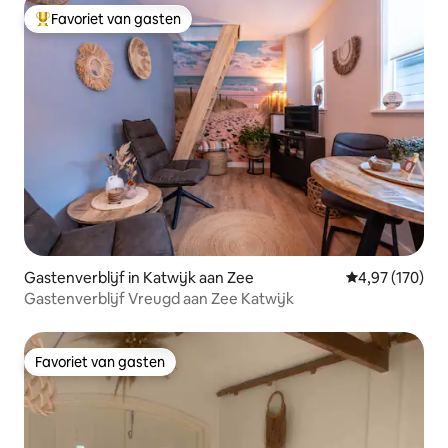
Favoriet van gasten
Topfavoriet van gasten
Gastenverblijf in Katwijk aan Zee
Gemiddelde beo
4,97 (170)
Gastenverblijf Vreugd aan Zee Katwijk
Favoriet van gasten
Favoriet van gasten