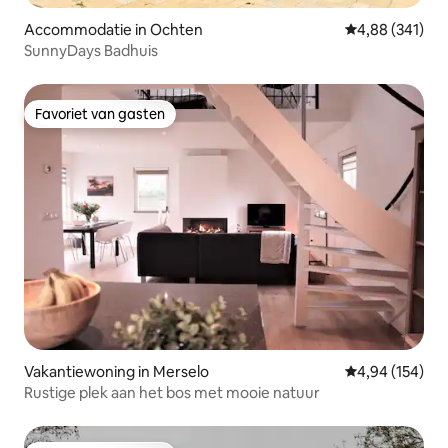
Accommodatie in Ochten
Gemiddelde beo
4,88 (341)
SunnyDays Badhuis
Favoriet van gasten
Favoriet van gasten
Vakantiewoning in Merselo
Gemiddelde beo
4,94 (154)
Rustige plek aan het bos met mooie natuur