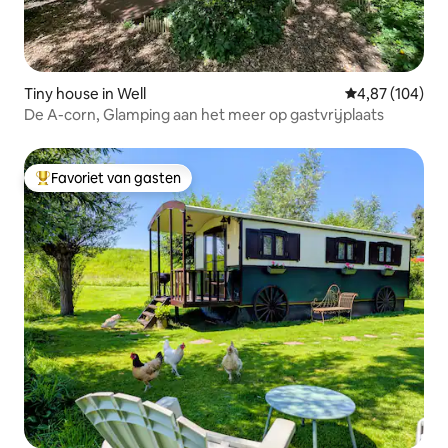
Tiny house in Well
Gemiddelde beo
4,87 (104)
De A-corn, Glamping aan het meer op gastvrijplaats
Favoriet van gasten
Topfavoriet van gasten