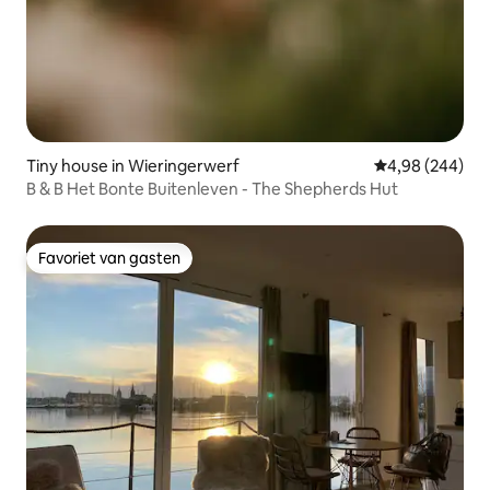
Tiny house in Wieringerwerf
Gemiddelde beo
4,98 (244)
B & B Het Bonte Buitenleven - The Shepherds Hut
Favoriet van gasten
Favoriet van gasten