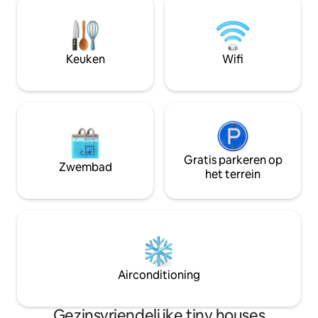
zoals een charmante houtkachel, een
vindt u de rust di
fantastisch bad, een volledig uitgeruste
setting voor rom
keuken, fietsen, een vuurplaats en
mindfull genieten.
trampoline.
wandelaars.
Keuken
Wifi
Gratis parkeren op
Zwembad
het terrein
Airconditioning
Gezinsvriendelijke tiny houses