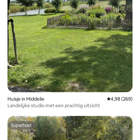
Huisje in Middelie
Gemiddelde beo
4,98 (269)
Landelijke studio met een prachtig uitzicht
Superhost
Superhost