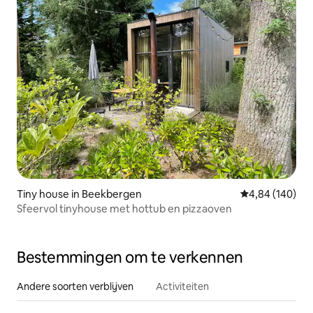
Tiny house in Beekbergen
Gemiddelde beo
4,84 (140)
Sfeervol tinyhouse met hottub en pizzaoven
Bestemmingen om te verkennen
Andere soorten verblijven
Activiteiten