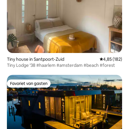
Tiny house in Santpoort-Zuid
Gemiddelde beo
4,85 (182)
Tiny Lodge ‘38 #haarlem #amsterdam #beach #forest
Favoriet van gasten
Favoriet van gasten