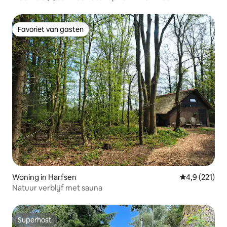
Favoriet van gasten
Favoriet van gasten
Woning in Harfsen
Gemiddelde be
4,9 (221)
Natuur verblijf met sauna
Superhost
Superhost