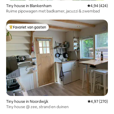
Tiny house in Blankenham
Gemiddelde beo
4,94 (424)
Ruime pipowagen met badkamer, jacuzzi & zwembad
Favoriet van gasten
Topfavoriet van gasten
Tiny house in Noordwijk
Gemiddelde beo
4,97 (270)
Tiny house @ zee, strand en duinen