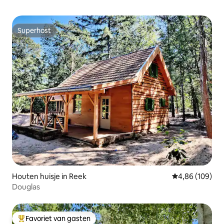
Superhost
Superhost
Houten huisje in Reek
Gemiddelde beo
4,86 (109)
Douglas
Favoriet van gasten
Topfavoriet van gasten