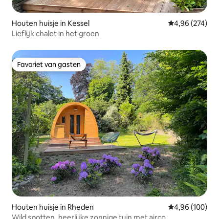
Houten huisje in Kessel
Gemiddelde beo
4,96 (274)
Lieflijk chalet in het groen
Favoriet van gasten
Favoriet van gasten
Houten huisje in Rheden
Gemiddelde beo
4,96 (100)
Wild spotten, heerlijke zonnige tuin met airco