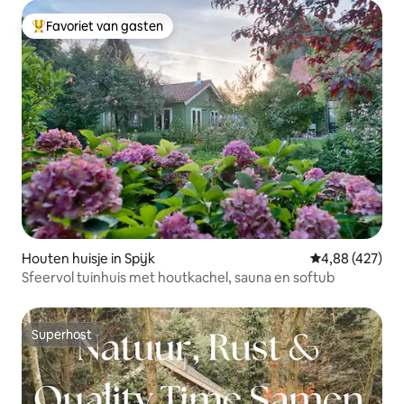
Favoriet van gasten
Topfavoriet van gasten
Houten huisje in Spijk
Gemiddelde beo
4,88 (427)
Sfeervol tuinhuis met houtkachel, sauna en softub
Superhost
Superhost