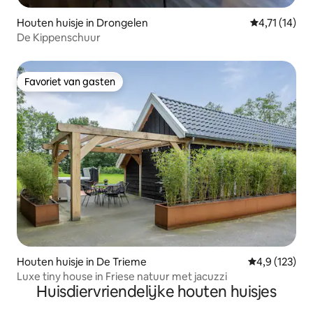
Houten huisje in Drongelen
Gemiddelde b
4,71 (14)
De Kippenschuur
Favoriet van gasten
Favoriet van gasten
Houten huisje in De Trieme
Gemiddelde be
4,9 (123)
Luxe tiny house in Friese natuur met jacuzzi
Huisdiervriendelijke houten huisjes