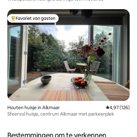
Favoriet van gasten
Topfavoriet van gasten
Houten huisje in Alkmaar
Gemiddelde beo
4,97 (126)
Sfeervol huisje, centrum Alkmaar met parkeerplek
Bestemmingen om te verkennen