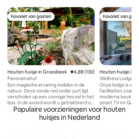
Favoriet van gasten
Favoriet van gas
Favoriet van gasten
Favoriet van gas
Houten huisje in Groesbeek
Gemiddelde beoordeling van 4,8
4,88 (130)
Houten huisje in 
g
Panoramahut
Wellness Lodge me
jacuzzi
Een magische ervaring midden in de
Onze lodge is voo
natuur. Deze ronde red cedar yurt ligt
faciliteiten zoals 
verscholen op een zonnige heuvel in het
moderne keuken, Ph
bos. In de avond wordt u getrakteerd op
smart TV en Quook
Populaire voorzieningen voor houten
de zon die ondergaat boven de
veranda is comple
Mookerheide, te bewonderen vanaf uw
jacuzzi en houtka
huisjes in Nederland
privé vlonderterras. Slaap onder een
grote privétuin en 
groot koepeldak met alle faciliteiten in
een schutting vol
huis. Een karaktervolle plek, uniek in
de woonboerderij e
Nederland. Hier voelt u zich snel thuis en
gast toegankelijk.