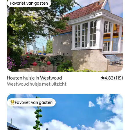
Favoriet van gasten
Favoriet van gasten
Houten huisje in Westwoud
Gemiddelde beo
4,82 (119)
Westwoud huisje met uitzicht
Favoriet van gasten
Topfavoriet van gasten