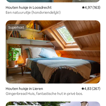
Houten huisje in Loosdrecht
Gemiddelde beo
4,97 (163)
Een natuuruitje (hondvriendelijk!)
Superhost
Superhost
Houten huisje in Lieren
Gemiddelde beo
4,83 (267)
Gingerbread Huis, fantastische hut in privé bos.