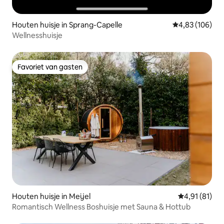
Houten huisje in Sprang-Capelle
Gemiddelde beo
4,83 (106)
Wellnesshuisje
Favoriet van gasten
Favoriet van gasten
Houten huisje in Meijel
Gemiddelde b
4,91 (81)
Romantisch Wellness Boshuisje met Sauna & Hottub