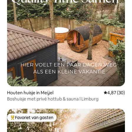
Houten huisje in Meijel
Gemiddelde be
4,87 (30)
Boshuisje met privé hottub & sauna l Limburg
Favoriet van gasten
Topfavoriet van gasten