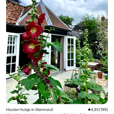
Houten huisje in Warmond
Gemiddelde beo
4,93 (199)