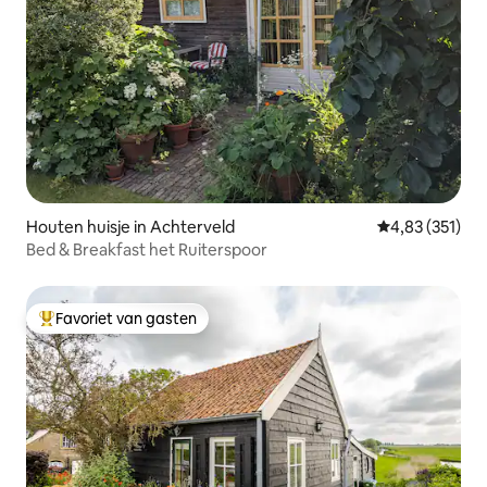
Houten huisje in Achterveld
Gemiddelde beo
4,83 (351)
Bed & Breakfast het Ruiterspoor
Favoriet van gasten
Topfavoriet van gasten