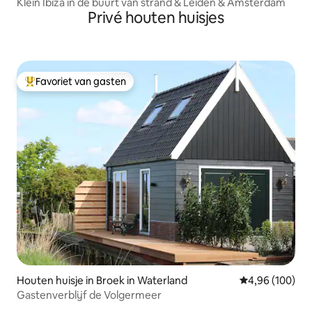
Klein Ibiza in de buurt van strand & Leiden & Amsterdam
Privé houten huisjes
Favoriet van gasten
Topfavoriet van gasten
Houten huisje in Broek in Waterland
Gemiddelde beo
4,96 (100)
Gastenverblijf de Volgermeer