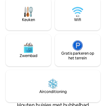
vindt u de rust die u zoekt. De perfecte
barrelsauna op he
setting voor romantische momenten en
kijkt u uit over de
mindfull genieten. Ideaal voor
stadsweiden. Een h
wandelaars.
wens is optioneel.
Keuken
Wifi
Gratis parkeren op
Zwembad
het terrein
Airconditioning
Houten huisjes met bubbelbad