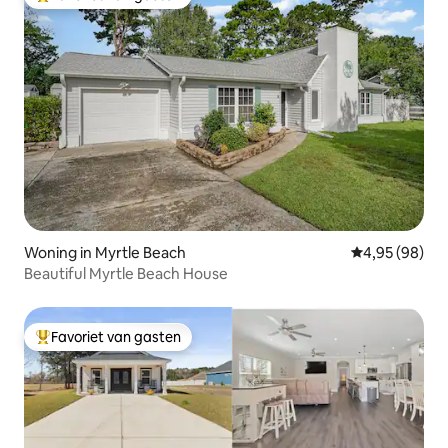
Topfavoriet van gasten
Woning in Myrtle Beach
Gemiddelde be
4,95 (98)
Beautiful Myrtle Beach House
Favoriet van gasten
Topfavoriet van gasten