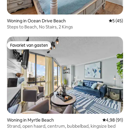
Woning in Ocean Drive Beach
Gemiddelde
5 (45)
Steps to Beach, No Stairs, 2 Kings
Favoriet van gasten
Favoriet van gasten
Woning in Myrtle Beach
Gemiddelde be
4,98 (91)
Strand, open haard, centrum, bubbelbad, kingsize bed