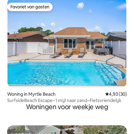
Favoriet van gasten
Favoriet van gasten
Woning in Myrtle Beach
Gemiddelde be
4,93 (30)
SurfsideBeach Escape~1 mijl naar zand~Fietsvriendelijk
Woningen voor weekje weg