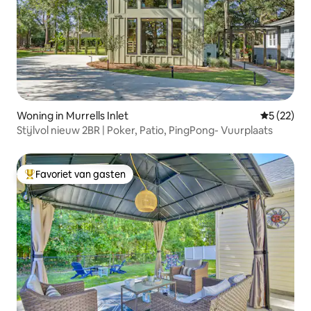
Woning in Murrells Inlet
Gemiddelde
5 (22)
Stijlvol nieuw 2BR | Poker, Patio, PingPong- Vuurplaats
Favoriet van gasten
Topfavoriet van gasten