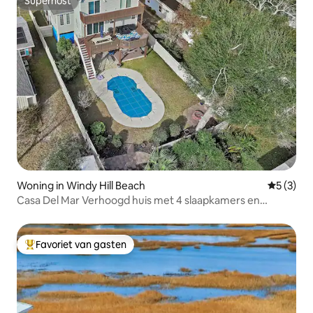
Superhost
Superhost
Woning in Windy Hill Beach
Gemiddeld
5 (3)
Casa Del Mar Verhoogd huis met 4 slaapkamers en
privézwembad
Favoriet van gasten
Topfavoriet van gasten