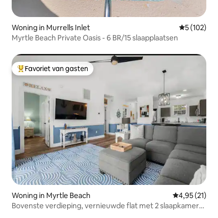
Woning in Murrells Inlet
Gemiddelde 
5 (102)
Myrtle Beach Private Oasis - 6 BR/15 slaapplaatsen
Favoriet van gasten
Topfavoriet van gasten
Woning in Myrtle Beach
Gemiddelde be
4,95 (21)
Bovenste verdieping, vernieuwde flat met 2 slaapkamers
en 2 badkamers!