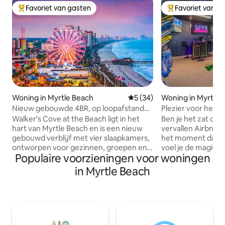
Favoriet van gasten
Favoriet van g
Topfavoriet van gasten
Topfavoriet van 
Woning in Myrtle Beach
Gemiddelde beoordeling van
5 (34)
Woning in Myrtle 
Nieuw gebouwde 4BR, op loopafstand
Plezier voor het h
van het strand, grill, smart-tv's
Aquarium Rm Loop
Walker's Cove at the Beach ligt in het
Ben je het zat om 
hart van Myrtle Beach en is een nieuw
vervallen Airbnb t
gebouwd verblijf met vier slaapkamers,
het moment dat je
ontworpen voor gezinnen, groepen en
voel je de magie. ✨ Nieuwe
Populaire voorzieningen voor woningen
strandliefhebbers. Op een steenworp
sprankelende sch
afstand van het zand en op enkele
🌊 Levendige aqu
in Myrtle Beach
minuten van iconische attracties zoals
je kinderen van zul
SkyWheel, Family Kingdom, Broadway at
wandeling naar he
the Beach en Boardwalk. Smart-tv's in
met parkeren. 🏖️ 
elke kamer, een volledig uitgeruste
Verstrekt geen ex
moderne keuken met nieuwe
Buitendouche 🔥 G
apparaten, een eigen
🌅 Eigen balkon SeaBreeze Cottage is