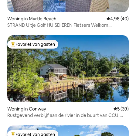
Woning in Myrtle Beach
Gemiddelde be
4,98 (40)
STRAND Uitje Golf HUISDIEREN Fietsers Welkom
Omheinde tuin
Favoriet van gasten
Topfavoriet van gasten
Woning in Conway
Gemiddelde
5 (39)
Rustgevend verblijf aan de rivier in de buurt van CCU,
Conway en stranden
Favoriet van gasten