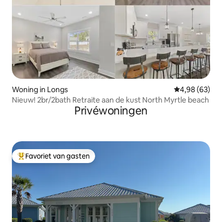
Woning in Longs
Gemiddelde be
4,98 (63)
Nieuw! 2br/2bath Retraite aan de kust North Myrtle beach
Privéwoningen
Favoriet van gasten
Topfavoriet van gasten