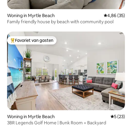
Woning in Myrtle Beach
Gemiddelde be
4,86 (35)
Family friendly house by beach with community pool
Favoriet van gasten
Topfavoriet van gasten
Woning in Myrtle Beach
Gemiddelde
5 (23)
3BR Legends Golf Home | Bunk Room + Backyard