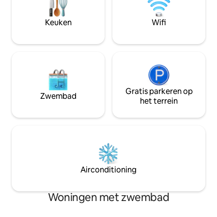
wasmachine/droger, een balkon +
het begin van heri
buitengrill voor ontspannen avonden.
altijd zult koester
Keuken
Wifi
Een deurbel voor extra veiligheid. Dit is
aftellen naar je 
een perfecte ontsnapping aan de kust.
beginnen!
Gratis parkeren op
Zwembad
het terrein
Airconditioning
Woningen met zwembad