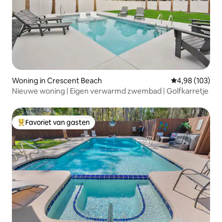
Woning in Crescent Beach
Gemiddelde beo
4,98 (103)
Nieuwe woning | Eigen verwarmd zwembad | Golfkarretje
Favoriet van gasten
Topfavoriet van gasten