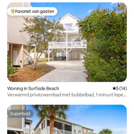
Favoriet van gasten
Topfavoriet van gasten
Woning in Surfside Beach
Gemiddelde
5 (14)
Verwarmd privézwembad met bubbelbad, 1 minuut lopen
naar het strand
Superhost
Superhost