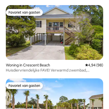
Favoriet van gasten
Favoriet van gasten
Woning in Crescent Beach
Gemiddelde be
4,94 (98)
Huisdiervriendelijke FAVE! Verwarmd zwembad,
bubbelbad en golfkar
Favoriet van gasten
Favoriet van gasten