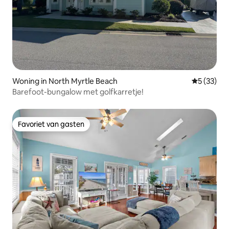
Woning in North Myrtle Beach
Gemiddelde
5 (33)
Barefoot-bungalow met golfkarretje!
Favoriet van gasten
Favoriet van gasten