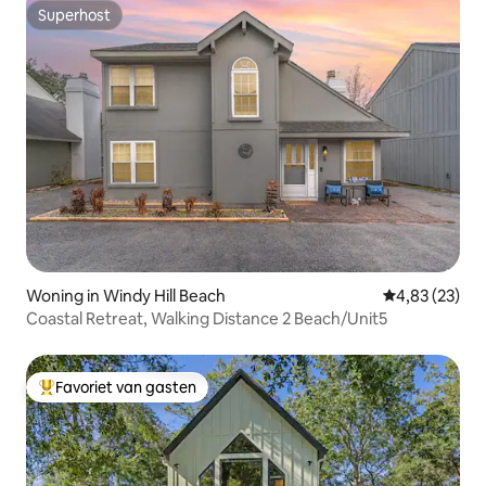
Superhost
Superhost
Woning in Windy Hill Beach
Gemiddelde be
4,83 (23)
Coastal Retreat, Walking Distance 2 Beach/Unit5
Favoriet van gasten
Topfavoriet van gasten