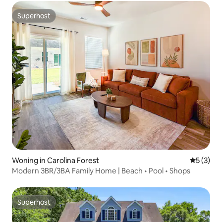
Superhost
Superhost
Woning in Carolina Forest
Gemiddeld
5 (3)
Modern 3BR/3BA Family Home | Beach • Pool • Shops
Superhost
Superhost