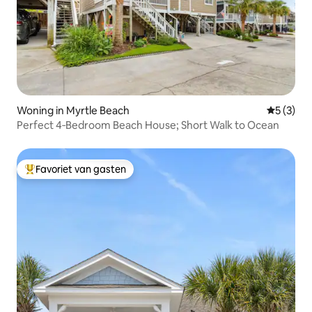
Woning in Myrtle Beach
Gemiddeld
5 (3)
Perfect 4‑Bedroom Beach House; Short Walk to Ocean
Favoriet van gasten
Topfavoriet van gasten