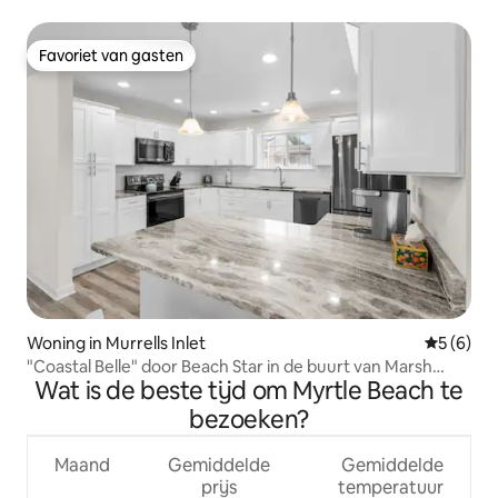
Favoriet van gasten
Favoriet van gasten
Woning in Murrells Inlet
Gemiddeld
5 (6)
"Coastal Belle" door Beach Star in de buurt van Marsh
Wat is de beste tijd om Myrtle Beach te
Walk
bezoeken?
Maand
Gemiddelde
Gemiddelde
prijs
temperatuur