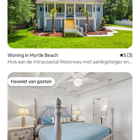
Woning in Myrtle Beach
Gemiddeld
5 (3)
Huis aan de Intracoastal Waterway met aanlegsteiger en
lift
Favoriet van gasten
Favoriet van gasten