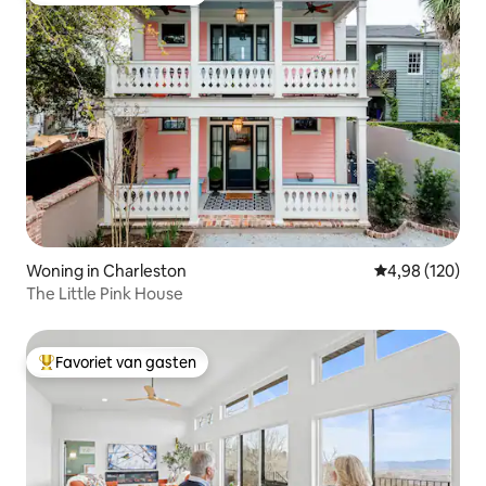
Woning in Charleston
Gemiddelde beo
4,98 (120)
The Little Pink House
Favoriet van gasten
Topfavoriet van gasten