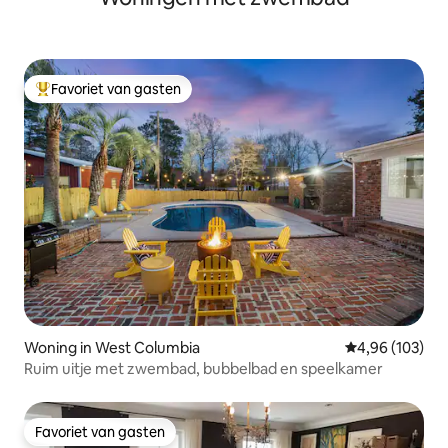
Favoriet van gasten
Topfavoriet van gasten
Woning in West Columbia
Gemiddelde beo
4,96 (103)
Ruim uitje met zwembad, bubbelbad en speelkamer
Favoriet van gasten
Favoriet van gasten