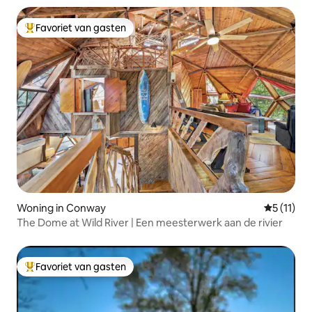
Favoriet van gasten
Topfavoriet van gasten
Woning in Conway
Gemiddeld
5 (11)
The Dome at Wild River | Een meesterwerk aan de rivier
Favoriet van gasten
Topfavoriet van gasten