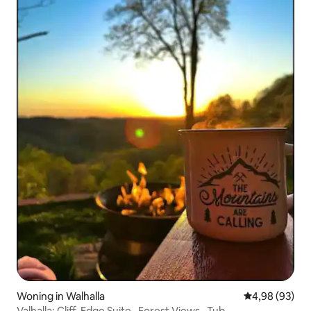
Woning in Walhalla
Gemiddelde be
4,98 (93)
Valhalla: Cliff-Edge Suite · Forest Views · Tub