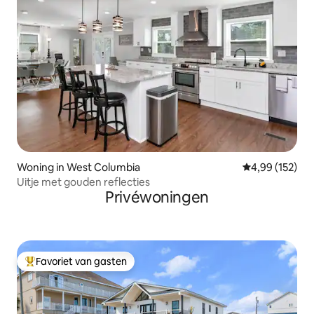
Woning in West Columbia
Gemiddelde beo
4,99 (152)
Uitje met gouden reflecties
Privéwoningen
Favoriet van gasten
Topfavoriet van gasten