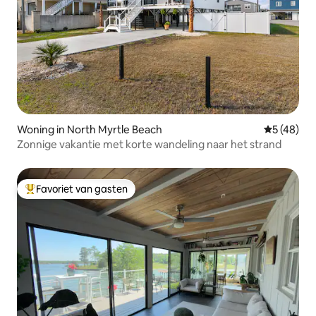
Woning in North Myrtle Beach
Gemiddelde
5 (48)
Zonnige vakantie met korte wandeling naar het strand
Favoriet van gasten
Topfavoriet van gasten