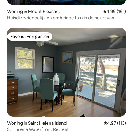
Woning in Mount Pleasant
Gemiddelde beo
4,99 (161)
Huisdiervriendelijk en omheinde tuin in de buurt van
stranden en het centrum!
Favoriet van gasten
Favoriet van gasten
Woning in Saint Helena Island
Gemiddelde be
4,97 (113)
St. Helena Waterfront Retreat