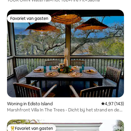
Favoriet van gasten
Favoriet van gasten
Woning in Edisto Island
Gemiddelde beo
4,97 (143)
Marshfront Villa In The Trees - Dicht bij het strand en de
baai
Favoriet van gasten
Topfavoriet van gasten