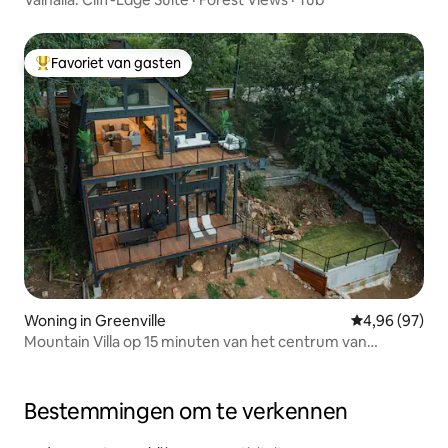
Favoriet van gasten
Topfavoriet van gasten
Woning in Greenville
Gemiddelde be
4,96 (97)
Mountain Villa op 15 minuten van het centrum van
Greenville
Bestemmingen om te verkennen