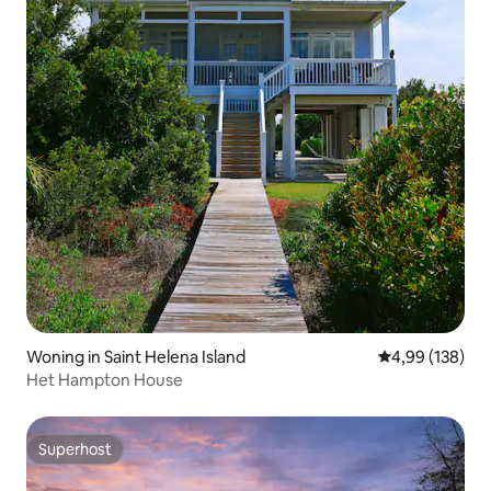
Woning in Saint Helena Island
Gemiddelde beo
4,99 (138)
Het Hampton House
Superhost
Superhost