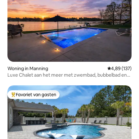
Woning in Manning
Gemiddelde beo
4,89 (137)
Luxe Chalet aan het meer met zwembad, bubbelbad en
strand
Favoriet van gasten
Topfavoriet van gasten