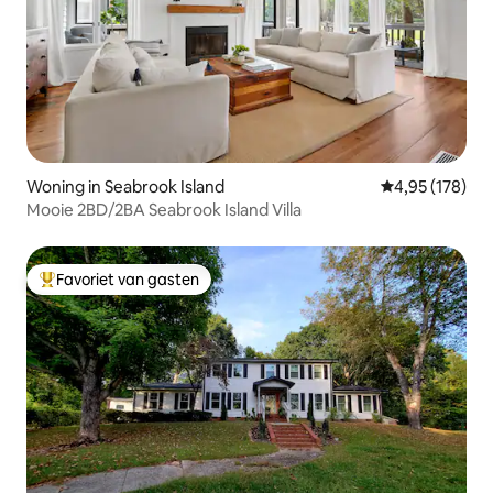
Woning in Seabrook Island
Gemiddelde beo
4,95 (178)
Mooie 2BD/2BA Seabrook Island Villa
Favoriet van gasten
Topfavoriet van gasten