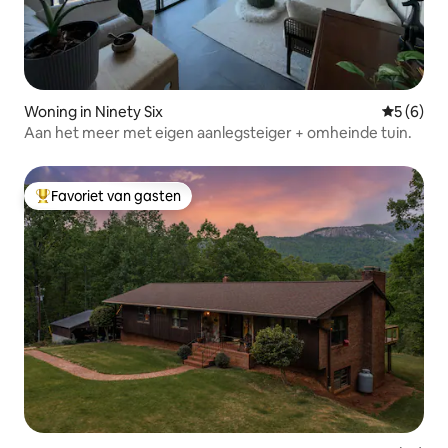
Woning in Ninety Six
Gemiddeld
5 (6)
Aan het meer met eigen aanlegsteiger + omheinde tuin.
Favoriet van gasten
Topfavoriet van gasten