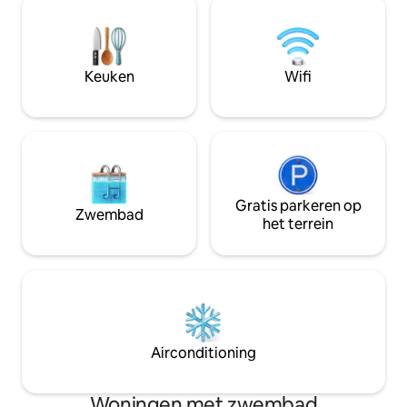
perfecte zwemgedeelte en de
echt een toevluch
prachtige boom biedt zelfs op de
3 slaapkamers aan
heetste dagen troostende schaduw.
River in Georgetown. Vier k
Geniet van je koffie en avonddrankjes op
aanwezig, zwemme
Keuken
Wifi
de afgeschermde veranda en bekijk alle
dok op slechts ee
wilde dieren die dit meer te bieden
woning.
heeft. Moet 25 jaar of ouder zijn
Gratis parkeren op
Zwembad
het terrein
Airconditioning
Woningen met zwembad