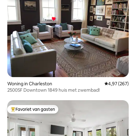
Woning in Charleston
Gemiddelde beo
4,97 (267)
2500SF Downtown 1849 huis met zwembad!
Favoriet van gasten
Topfavoriet van gasten