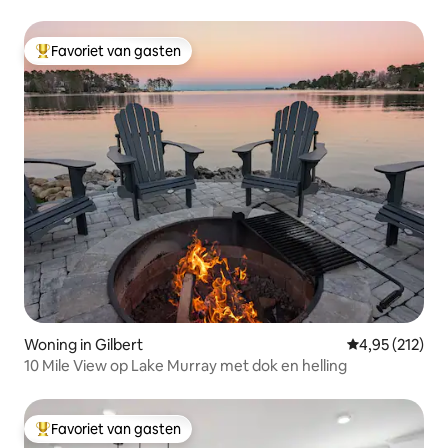
Favoriet van gasten
Topfavoriet van gasten
Woning in Gilbert
Gemiddelde beo
4,95 (212)
10 Mile View op Lake Murray met dok en helling
Favoriet van gasten
Topfavoriet van gasten