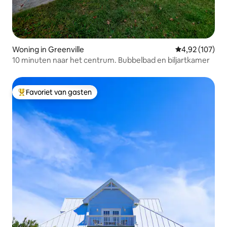
Woning in Greenville
Gemiddelde beo
4,92 (107)
10 minuten naar het centrum. Bubbelbad en biljartkamer
Favoriet van gasten
Topfavoriet van gasten