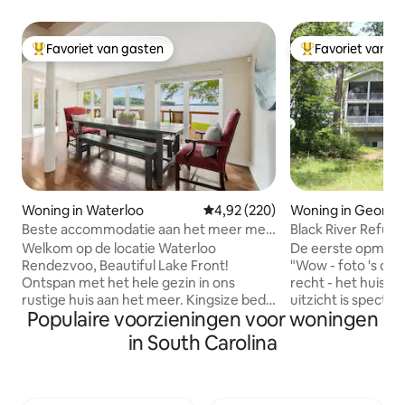
Favoriet van gasten
Favoriet van g
Topfavoriet van gasten
Topfavoriet van 
Woning in Waterloo
Gemiddelde beoordeling van 4,9
4,92 (220)
Woning in Georg
Beste accommodatie aan het meer met
Black River Refug
drijvend aanlegsteiger/vuurplaats - 8
Welkom op de locatie Waterloo
De eerste opmerki
slaapplaatsen
Rendezvoo, Beautiful Lake Front!
"Wow - foto 's do
Ontspan met het hele gezin in ons
recht - het huis is
rustige huis aan het meer. Kingsize bed
uitzicht is spectac
Populaire voorzieningen voor woningen
in master, twee queensize kamers, vier
opmerking is: "Ik 
eenpersoonsbedden in de
waren op het platt
in South Carolina
stapelbedkamer. Ruimte voor maximaal
slechts 20 minuten
tien personen. Geniet van de
Georgetown aan h
buitenvuurplaats en grill buiten. De
winkels, restaura
zacht glooiende tuin leidt naar het
Wil je er even tussenuit? De