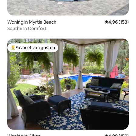
Woning in Myrtle Beach
Gemiddelde beo
4,96 (158)
Southern Comfort
Favoriet van gasten
Topfavoriet van gasten