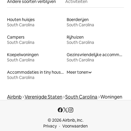
Andere soorten verblijven
Activiteiten
Houten huisjes
Boerderijen
South Carolina
South Carolina
Campers
Rijhuizen
South Carolina
South Carolina
Koepelwoningen
Gezinsvriendelijke accommodaties
South Carolina
South Carolina
Accommodaties in tiny houses
Meer tonen
South Carolina
Airbnb
Verenigde Staten
South Carolina
Woningen
© 2026 Airbnb, Inc.
Privacy
Voorwaarden