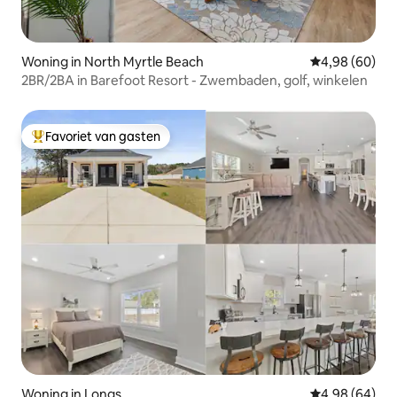
Woning in North Myrtle Beach
Gemiddelde be
4,98 (60)
2BR/2BA in Barefoot Resort - Zwembaden, golf, winkelen
Favoriet van gasten
Topfavoriet van gasten
Woning in Longs
Gemiddelde be
4,98 (64)