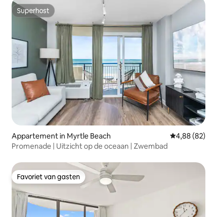
Superhost
Superhost
Appartement in Myrtle Beach
Gemiddelde be
4,88 (82)
Promenade | Uitzicht op de oceaan | Zwembad
Favoriet van gasten
Favoriet van gasten