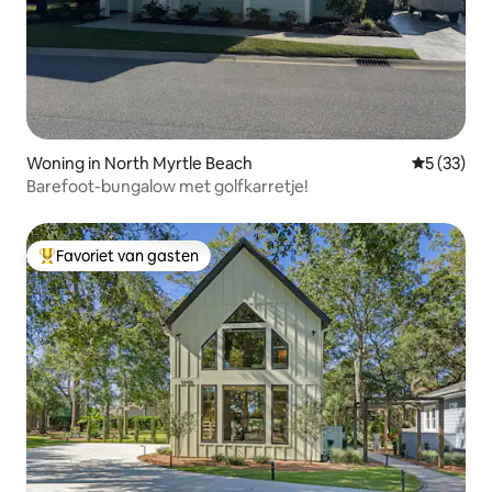
Woning in North Myrtle Beach
Gemiddelde
5 (33)
Barefoot-bungalow met golfkarretje!
Favoriet van gasten
Topfavoriet van gasten