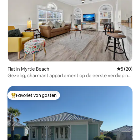
Flat in Myrtle Beach
Gemiddelde
5 (20)
Gezellig, charmant appartement op de eerste verdieping
in de buurt van het strand!
Favoriet van gasten
Topfavoriet van gasten