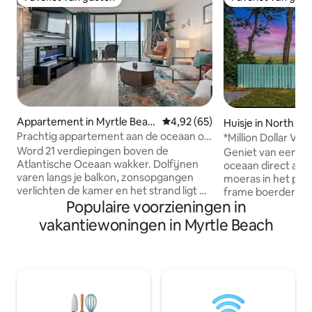
Favoriet van gasten
Favoriet van gas
Appartement in Myrtle Beac
Gemiddelde beoordeling van 4,
4,92 (65)
Huisje in North My
h
Prachtig appartement aan de oceaan op
*Million Dollar Vi
de 21e verdieping - Privébalkon
Vuurplaats*
Word 21 verdiepingen boven de
Geniet van een pra
Atlantische Oceaan wakker. Dolfijnen
oceaan direct aan
varen langs je balkon, zonsopgangen
moeras in het prac
verlichten de kamer en het strand ligt op
frame boerderijhui
Populaire voorzieningen in
een steenworp afstand. Dit vers
Beach, South Carol
bijgewerkte appartement aan de
en je favoriete dr
vakantiewoningen in Myrtle Beach
oceaan is geschikt voor vier personen
achterdek terwijl
met een volledige keuken, een balkon
boven de Atlantisc
met uitzicht op de oceaan en toegang
Geniet van de rust
tot binnen- en buitenzwembaden. Dicht
natuur terwijl je d
bij de actie, maar op een rustiger stuk
ziet vliegen, luist
zand, op slechts enkele minuten van
klemmen terwijl het
Broadway at the Beach, het SkyWheel
en hoor de golven