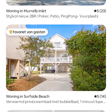
Woning in Murrells Inlet
Gemiddelde
5 (23)
Stijlvol nieuw 2BR | Poker, Patio, PingPong- Vuurplaats
Favoriet van gasten
Topfavoriet van gasten
Woning in Surfside Beach
Gemiddelde
5 (14)
Verwarmd privézwembad met bubbelbad, 1 minuut lopen
naar het strand