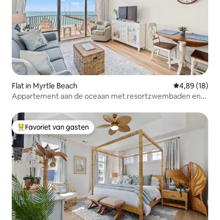
Flat in Myrtle Beach
Gemiddelde be
4,89 (18)
Appartement aan de oceaan met resortzwembaden en
bubbelbad
Favoriet van gasten
Topfavoriet van gasten