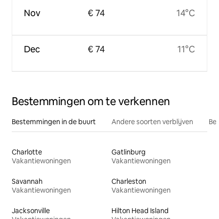
Nov
€ 74
14°C
Dec
€ 74
11°C
Bestemmingen om te verkennen
Bestemmingen in de buurt
Andere soorten verblijven
Bes
Charlotte
Gatlinburg
Vakantiewoningen
Vakantiewoningen
Savannah
Charleston
Vakantiewoningen
Vakantiewoningen
Jacksonville
Hilton Head Island