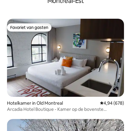
Montréal-Est
Favoriet van gasten
Favoriet van gasten
Hotelkamer in Old Montreal
Gemiddelde beo
4,94 (678)
Arcadia Hotel Boutique - Kamer op de bovenste
verdieping