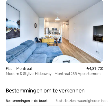
Flat in Montreal
Gemiddelde be
4,81 (70)
Modern & Stijlvol Hideaway - Montreal 2BR Appartement
Bestemmingen om te verkennen
Bestemmingen in de buurt
Beste bezienswaardigheden in de