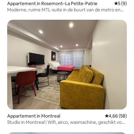
Appartement in Rosemont–La Petite-Patrie
Gemiddeld
5 (9)
Moderne, ruime MTL-suite in de buurt van de metro en
het centrum
Appartement in Montreal
Gemiddelde be
4,66 (58)
Studio in Montreal | Wifi, airco, wasmachine, geschikt voor
4 personen