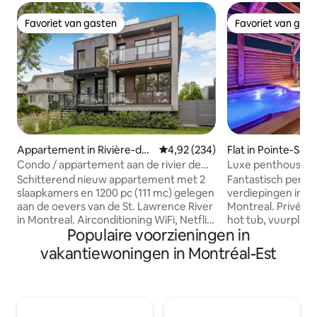
Favoriet van gasten
Favoriet van gas
Favoriet van gasten
Favoriet van gas
Appartement in Rivière-des
Gemiddelde beoordeling van 4,9
4,92 (234)
Flat in Pointe-Sai
-Prairies–Pointe-aux-Tremb
Condo / appartement aan de rivier de
Luxe penthouse i
les
Montreal
eigen dakterras – 
Schitterend nieuw appartement met 2
Fantastisch penth
slaapkamers en 1200 pc (111 mc) gelegen
verdiepingen in h
aan de oevers van de St. Lawrence River
Montreal. Privéda
in Montreal. Airconditioning WiFi, Netflix,
hot tub, vuurplaa
Populaire voorzieningen in
wasmachine-droger, vaatwasser,
buiten. Zeer ruim
basisvoorzieningen, wasmiddel, volledig
keuken, eethoek 
vakantiewoningen in Montréal-Est
uitgerust, parkeerplaats. Gelegen op
Betaalde parkeerg
minder dan 30 minuten van het centrum
(afhankelijk van b
en de belangrijkste
Uitstekende liggi
bezienswaardigheden van de stad
Montreal, dicht bij
Montreal. Te voet van het natuurpark
bezienswaardighe