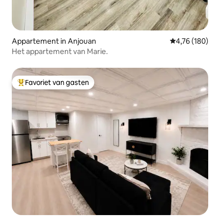
Appartement in Anjouan
Gemiddelde beo
4,76 (180)
Het appartement van Marie.
Favoriet van gasten
Topfavoriet van gasten