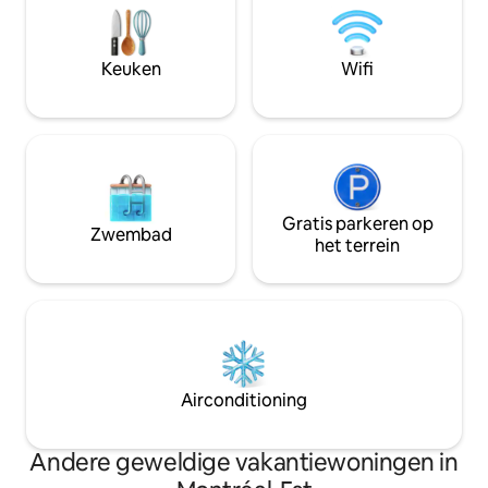
Pointe-Aux-Prairies, vanaf het oostelijke
het nachtleven, e
strand, met uitzicht op het fietspad dat
nog veel meer. H
overal in Montreal leidt. 5 minuten van
dat de toegang to
Keuken
Wifi
faciliteiten en snelwegen. CITQ 307518
bubbelbad seizoe
Gratis parkeren op
Zwembad
het terrein
Airconditioning
Andere geweldige vakantiewoningen in