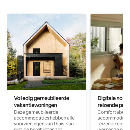
Volledig gemeubileerde
Digitale nom
vakantiewoningen
reizende prof
Deze gemeubileerde
Comfortabele
accommodaties hebben alle
accommodatie
voorzieningen van thuis, van
reizende en op
rustige berghutten tot
werkende profe