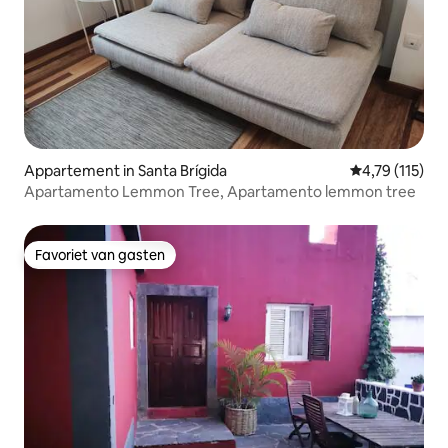
Appartement in Santa Brígida
Gemiddelde be
4,79 (115)
Apartamento Lemmon Tree, Apartamento lemmon tree
Favoriet van gasten
Favoriet van gasten