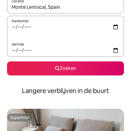
Locatie
Wanneer er resultaten beschikbaar zijn, maak je een keuze met 
Aankomst
Vertrek
Zoeken
Langere verblijven in de buurt
Superhost
Superhost