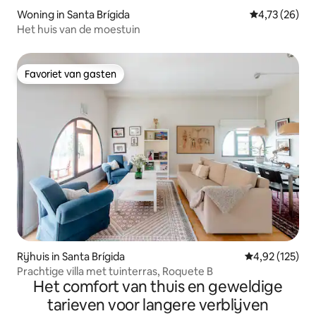
Woning in Santa Brígida
Gemiddelde be
4,73 (26)
Het huis van de moestuin
Favoriet van gasten
Favoriet van gasten
Rijhuis in Santa Brígida
Gemiddelde beo
4,92 (125)
Prachtige villa met tuinterras, Roquete B
Het comfort van thuis en geweldige
tarieven voor langere verblijven