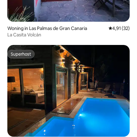
Woning in Las Palmas de Gran Canaria
Gemiddelde be
4,91 (32)
La Casita Volcán
Superhost
Superhost