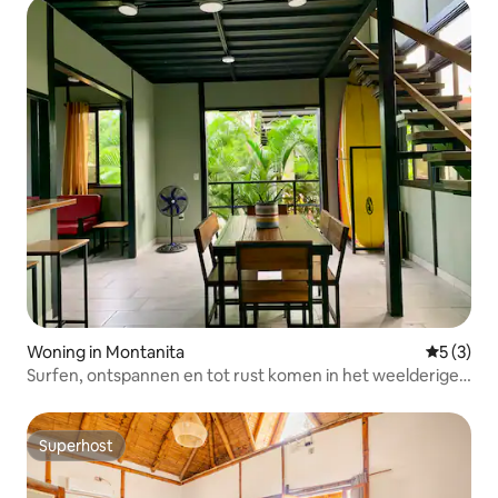
Woning in Montanita
Gemiddeld
5 (3)
Surfen, ontspannen en tot rust komen in het weelderige
Montañita-toevluchtsoord
Superhost
Superhost