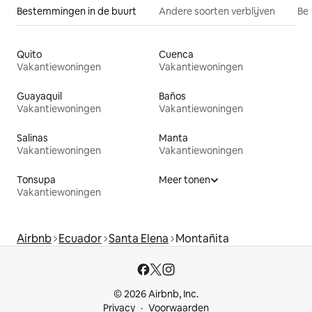
Bestemmingen in de buurt
Andere soorten verblijven
Bes
Quito
Cuenca
Vakantiewoningen
Vakantiewoningen
Guayaquil
Baños
Vakantiewoningen
Vakantiewoningen
Salinas
Manta
Vakantiewoningen
Vakantiewoningen
Tonsupa
Meer tonen
Vakantiewoningen
Airbnb
Ecuador
Santa Elena
Montañita
© 2026 Airbnb, Inc.
Privacy
Voorwaarden