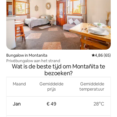
Bungalow in Montanita
Gemiddelde be
4,86 (65)
Privébungalow aan het strand
Wat is de beste tijd om Montañita te
bezoeken?
Maand
Gemiddelde
Gemiddelde
prijs
temperatuur
Jan
€ 49
28°C