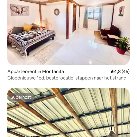
Appartement in Montanita
Gemiddelde b
4,8 (45)
Gloednieuwe 1bd, beste locatie, stappen naar het strand
Superhost
Superhost