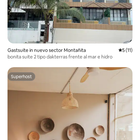
Gastsuite in nuevo sector Montañita
Gemiddeld
5 (11)
bonita suite 2 tipo dakterras frente al mar e hidro
Superhost
Superhost