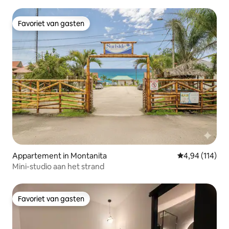
Favoriet van gasten
Favoriet van gasten
Appartement in Montanita
Gemiddelde beo
4,94 (114)
Mini-studio aan het strand
Favoriet van gasten
Favoriet van gasten