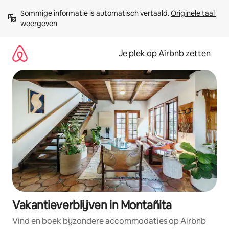
Ga
Sommige informatie is automatisch vertaald. 
Originele taal 
direct
weergeven
naar
inhoud
Je plek op Airbnb zetten
Vakantieverblijven in Montañita
Vind en boek bijzondere accommodaties op Airbnb