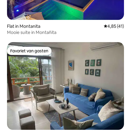
Flat in Montanita
Gemiddelde b
4,85 (41)
Mooie suite in Montañita
Favoriet van gasten
Favoriet van gasten