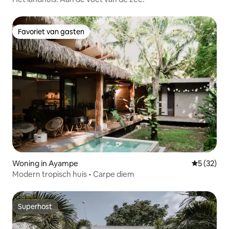
Favoriet van gasten
Favoriet van gasten
Woning in Ayampe
Gemiddelde
5 (32)
Modern tropisch huis • Carpe diem
Superhost
Superhost