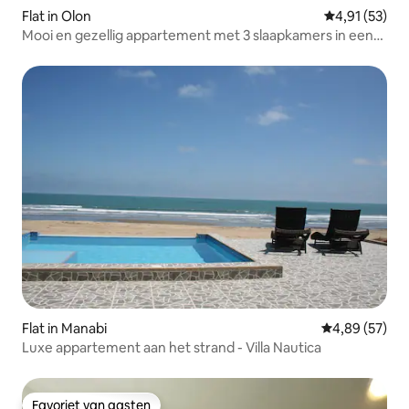
Flat in Olon
Gemiddelde be
4,91 (53)
Mooi en gezellig appartement met 3 slaapkamers in een
woonwijk.
Flat in Manabi
Gemiddelde be
4,89 (57)
Luxe appartement aan het strand - Villa Nautica
Favoriet van gasten