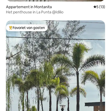
Appartement in Montanita
Gemiddeld
5 (13)
Het penthouse in La Punta @Idilio
Favoriet van gasten
Topfavoriet van gasten