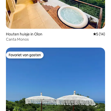
Houten huisje in Olon
Gemiddelde
5 (14)
Canta Monos
Favoriet van gasten
Favoriet van gasten