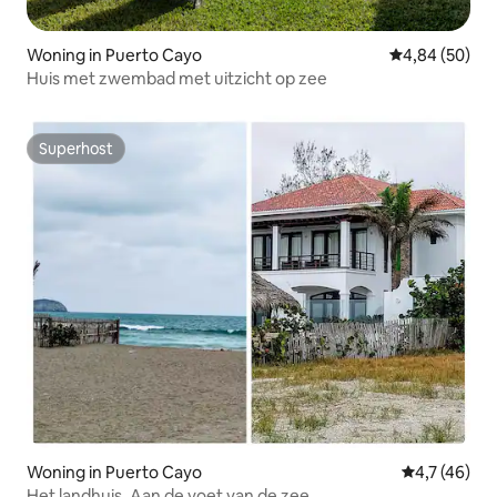
Woning in Puerto Cayo
Gemiddelde be
4,84 (50)
Huis met zwembad met uitzicht op zee
Superhost
Superhost
Woning in Puerto Cayo
Gemiddelde b
4,7 (46)
Het landhuis. Aan de voet van de zee.