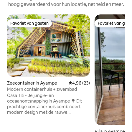
hoog gewaardeerd voor hun locatie, netheid en meer.
Favoriet van gasten
Favoriet van gas
Favoriet van gasten
Favoriet van gas
Zeecontainer in Ayampe
Gemiddelde beoordeling van 4,
4,96 (23)
Modern containerhuis + zwembad
Casa Titi - Je jungle- en
oceaanontsnapping in Ayampe 🌳 Dit
prachtige containerhuis combineert
modern design met de rauwe
schoonheid van de Ecuadoraanse kust.
Perfect voor koppels of kleine gezinnen
(maximaal vier personen), het biedt het
Villa in Ayampe