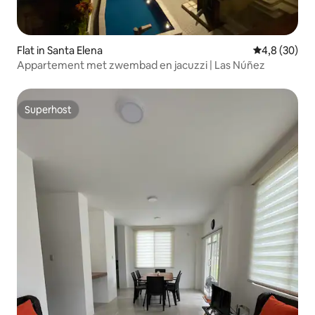
Flat in Santa Elena
Gemiddelde b
4,8 (30)
Appartement met zwembad en jacuzzi | Las Núñez
Superhost
Superhost