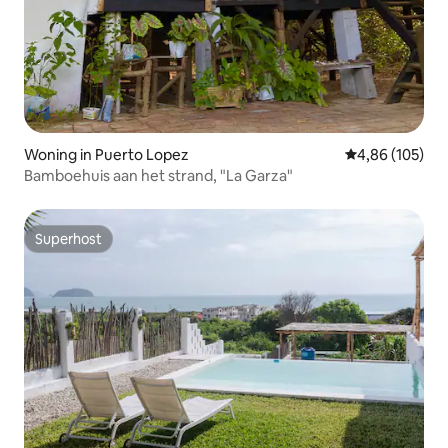
Woning in Puerto Lopez
Gemiddelde beo
4,86 (105)
Bamboehuis aan het strand, "La Garza"
Superhost
Superhost