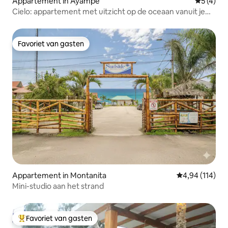
Appartement in Ayampe
Gemiddeld
5 (4)
Cielo: appartement met uitzicht op de oceaan vanuit je
bed
Favoriet van gasten
Favoriet van gasten
Appartement in Montanita
Gemiddelde beo
4,94 (114)
Mini-studio aan het strand
Favoriet van gasten
Topfavoriet van gasten