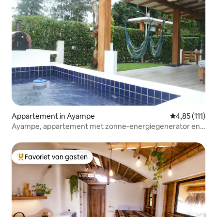
Appartement in Ayampe
Gemiddelde be
4,85 (111)
Ayampe, appartement met zonne-energiegenerator en
jacuzzi
Favoriet van gasten
Topfavoriet van gasten