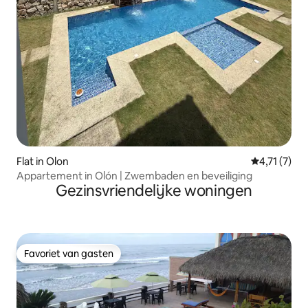
Flat in Olon
Gemiddelde 
4,71 (7)
Appartement in Olón | Zwembaden en beveiliging
Gezinsvriendelijke woningen
Favoriet van gasten
Favoriet van gasten