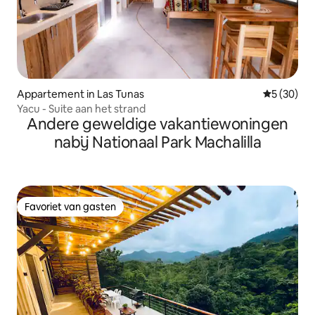
Appartement in Las Tunas
Gemiddelde
5 (30)
Yacu - Suite aan het strand
Andere geweldige vakantiewoningen
nabij Nationaal Park Machalilla
Favoriet van gasten
Favoriet van gasten