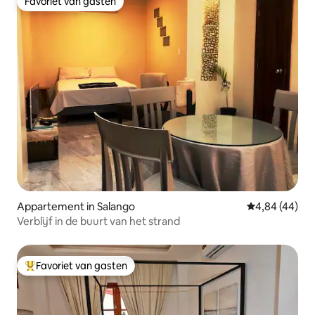
Favoriet van gasten
Favoriet van gasten
Appartement in Salango
Gemiddelde be
4,84 (44)
Verblijf in de buurt van het strand
Favoriet van gasten
Topfavoriet van gasten