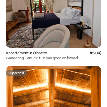
Appartement in Oloncito
Gemiddelde
5 (14)
Wandering Canuck: tuin van goed en kwaad
Superhost
Superhost