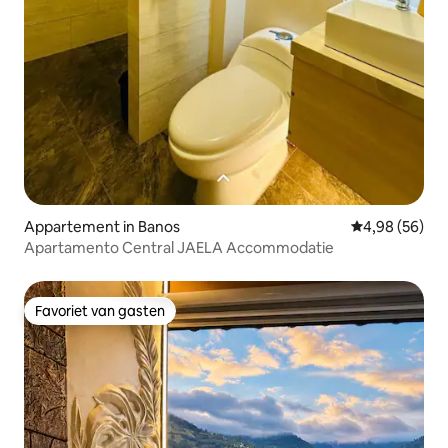
Appartement in Banos
Gemiddelde be
4,98 (56)
Apartamento Central JAELA Accommodatie
Favoriet van gasten
Favoriet van gasten