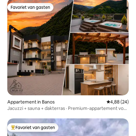
Favoriet van gasten
Favoriet van gasten
Appartement in Banos
Gemiddelde be
4,88 (24)
Jacuzzi + sauna + dakterras · Premium-appartement voor
6 personen · Badkamers
Favoriet van gasten
Topfavoriet van gasten