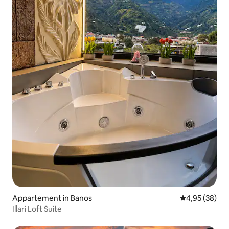
Appartement in Banos
Gemiddelde be
4,95 (38)
Illari Loft Suite