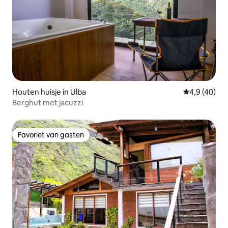
Houten huisje in Ulba
Gemiddelde b
4,9 (40)
Berghut met jacuzzi
Favoriet van gasten
Favoriet van gasten