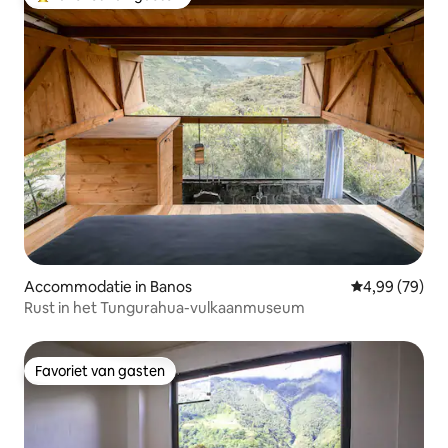
Topfavoriet van gasten
Accommodatie in Banos
Gemiddelde be
4,99 (79)
Rust in het Tungurahua-vulkaanmuseum
Favoriet van gasten
Favoriet van gasten