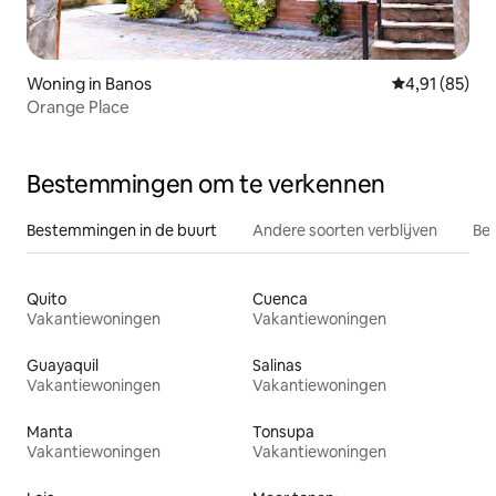
Woning in Banos
Gemiddelde be
4,91 (85)
Orange Place
Bestemmingen om te verkennen
Bestemmingen in de buurt
Andere soorten verblijven
Bes
Quito
Cuenca
Vakantiewoningen
Vakantiewoningen
Guayaquil
Salinas
Vakantiewoningen
Vakantiewoningen
Manta
Tonsupa
Vakantiewoningen
Vakantiewoningen