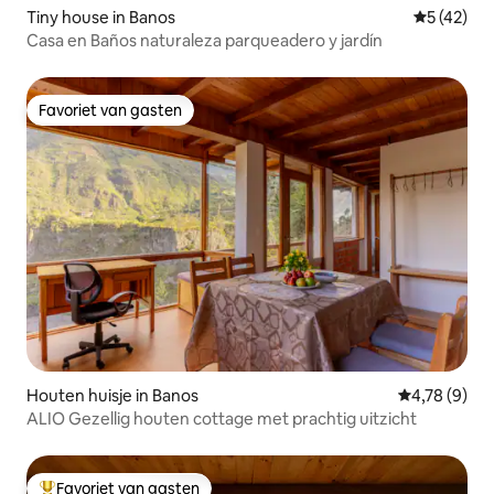
Tiny house in Banos
Gemiddelde
5 (42)
Casa en Baños naturaleza parqueadero y jardín
Favoriet van gasten
Favoriet van gasten
Houten huisje in Banos
Gemiddelde b
4,78 (9)
ALIO Gezellig houten cottage met prachtig uitzicht
Favoriet van gasten