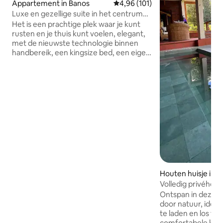
Appartement in Banos
Gemiddelde beoordeling van 4,9
4,96 (101)
Luxe en gezellige suite in het centrum
van Baños
Het is een prachtige plek waar je kunt
rusten en je thuis kunt voelen, elegant,
met de nieuwste technologie binnen
handbereik, een kingsize bed, een eigen
badkamer, elektronische
verduisteringsgordijnen, Alexa, lift.
Naast het feit dat het een zeer rustige
ruimte is, met alle veiligheid, in een
exclusieve omgeving en op de beste
locatie, midden tussen de beste
restaurants en attracties, kun je alles te
voet doen. Perfect voor zakenreizigers
of zakenreizigers. We kijken ernaar uit
om je te zien! Maak van deze suite je
thuis.
Houten huisje in 
os
Volledig privéhout
natuurlijk uitzicht
Ontspan in deze g
door natuur, ideaa
te laden en los te
comfortabele kam