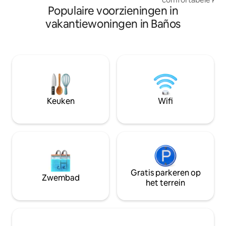
Populaire voorzieningen in
openluchtwoonka
uitgeruste keuke
vakantiewoningen in Baños
badkamers en een
buitenleven te ge
jacuzzi en parkee
heeft een spectacu
Llanganates Natio
National Park en d
in een rustige om
gemakkelijke toeg
Keuken
Wifi
belangrijkste toeri
Gratis parkeren op
Zwembad
het terrein