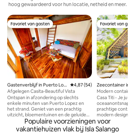
hoog gewaardeerd voor hun locatie, netheid en meer.
Favoriet van gasten
Favoriet van gas
Favoriet van gasten
Favoriet van gas
Gastenverblijf in Puerto Lop
Gemiddelde beoordeling van 4,
4,87 (54)
Zeecontainer in 
ez
Afgelegen Casita-Beautiful Vista
Modern container
Ontspan in afzondering op slechts
Casa Titi - Je jung
enkele minuten van Puerto Lopez en
oceaanontsnapping 
het strand. Geniet van een prachtig
prachtige contain
uitzicht, bloementuinen en de geluiden
modern design me
Populaire voorzieningen voor
van de natuur. De casita beschikt over
schoonheid van de
een buitenkeuken, rustige zithoeken en
Perfect voor kopp
vakantiehuizen vlak bij Isla Salango
airconditioning voor een goede
(maximaal vier per