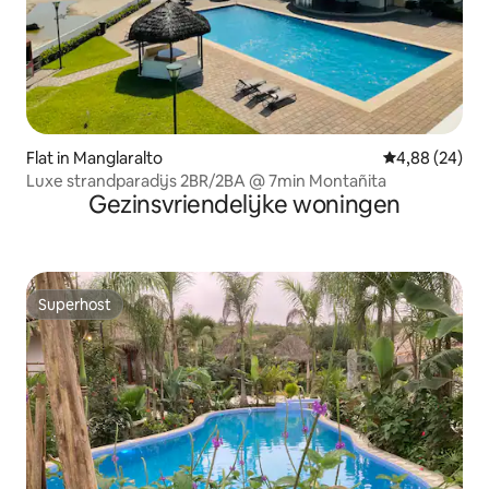
Flat in Manglaralto
Gemiddelde be
4,88 (24)
Luxe strandparadijs 2BR/2BA @ 7min Montañita
Gezinsvriendelijke woningen
Superhost
Superhost