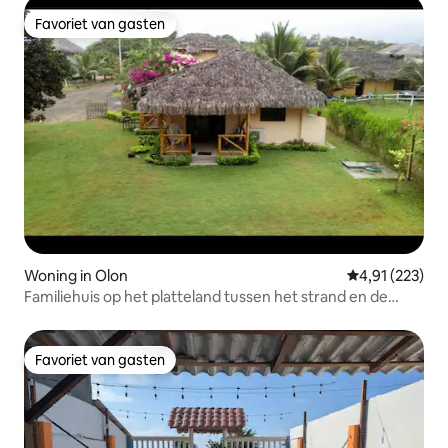
Favoriet van gasten
Favoriet van gasten
Woning in Olon
Gemiddelde beo
4,91 (223)
Familiehuis op het platteland tussen het strand en de
rivier
Favoriet van gasten
Favoriet van gasten