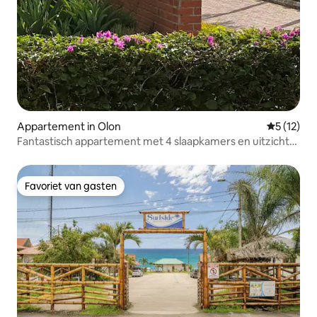
Appartement in Olon
Gemiddeld
5 (12)
Fantastisch appartement met 4 slaapkamers en uitzicht
op zee in Olon Resort
Favoriet van gasten
Favoriet van gasten