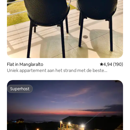
Flat in Manglaralto
Gemiddelde beo
4,94 (190)
Uniek appartement aan het strand met de beste
zonsondergangen
Superhost
Superhost