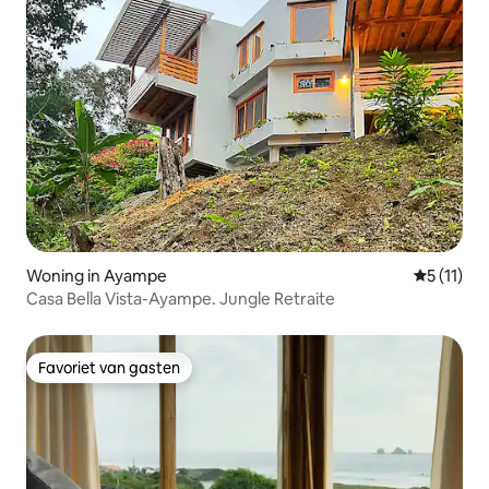
Woning in Ayampe
Gemiddeld
5 (11)
Casa Bella Vista-Ayampe. Jungle Retraite
Favoriet van gasten
Favoriet van gasten