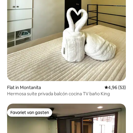
Flat in Montanita
Gemiddelde be
4,96 (53)
Hermosa suite privada balcón cocina TV baño King
Favoriet van gasten
Favoriet van gasten