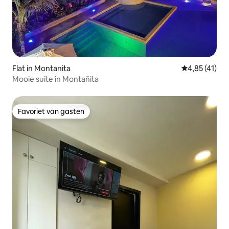
Flat in Montanita
Gemiddelde b
4,85 (41)
Mooie suite in Montañita
Favoriet van gasten
Favoriet van gasten