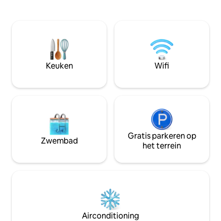
nachtrust. Onberispelijk schoon, onze
comfort van een v
accommodatie biedt rust met alleen
woning en zwemb
vogels om je wakker te maken. We
weelderige, rustige natuur
helpen met het boeken van lokale
privé Deze woning
attracties zoals walvissen spotten en
vierkante meter l
uitstapjes naar het strand van Los
serene omgeving 
Frailes. Opmerking: het weer kan van
ontspannen, naar 
Keuken
Wifi
invloed zijn op de toegang, maar we
luisteren en in sla
bieden restituties en helpen bij het
kalmerende geluid
omboeken indien nodig.
Gratis parkeren op
Zwembad
het terrein
Airconditioning