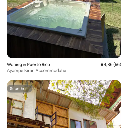
Woning in Puerto Rico
Gemiddelde be
4,86 (56)
Ayampe Kiran Accommodatie
Superhost
Superhost