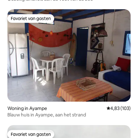
Favoriet van gasten
Favoriet van gasten
Woning in Ayampe
Gemiddelde beo
4,83 (103)
Blauw huis in Ayampe, aan het strand
Favoriet van gasten
Favoriet van gasten