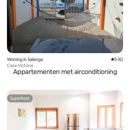
Woning in Salango
Gemiddeld
5 (6)
Casa Victoria
Appartementen met airconditioning
Superhost
Superhost