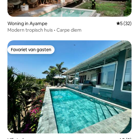
Woning in Ayampe
Gemiddelde
5 (32)
Modern tropisch huis • Carpe diem
Favoriet van gasten
Favoriet van gasten