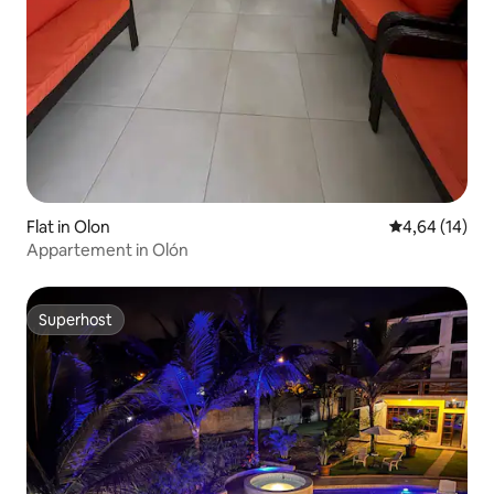
Flat in Olon
Gemiddelde be
4,64 (14)
Appartement in Olón
Superhost
Superhost