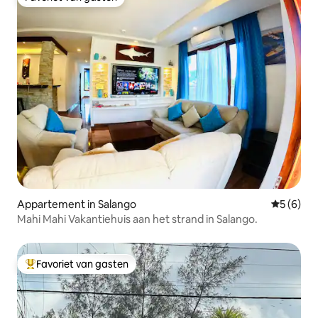
Favoriet van gasten
Appartement in Salango
Gemiddeld
5 (6)
Mahi Mahi Vakantiehuis aan het strand in Salango.
Favoriet van gasten
Topfavoriet van gasten