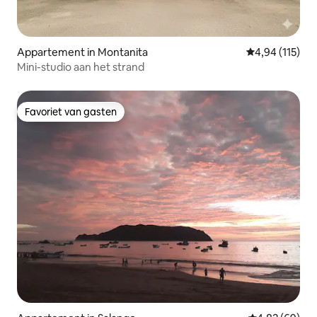
Appartement in Montanita
Gemiddelde beo
4,94 (115)
Mini-studio aan het strand
Favoriet van gasten
Favoriet van gasten