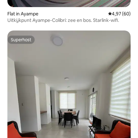
Flat in Ayampe
Gemiddelde be
4,97 (60)
Uitkijkpunt Ayampe-Colibrí: zee en bos. Starlink-wifi.
Superhost
Superhost