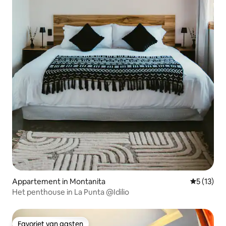
Appartement in Montanita
Gemiddeld
5 (13)
Het penthouse in La Punta @Idilio
Favoriet van gasten