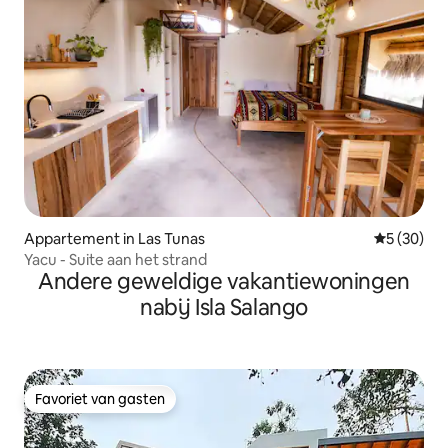
Appartement in Las Tunas
Gemiddelde
5 (30)
Yacu - Suite aan het strand
Andere geweldige vakantiewoningen
nabij Isla Salango
Favoriet van gasten
Favoriet van gasten