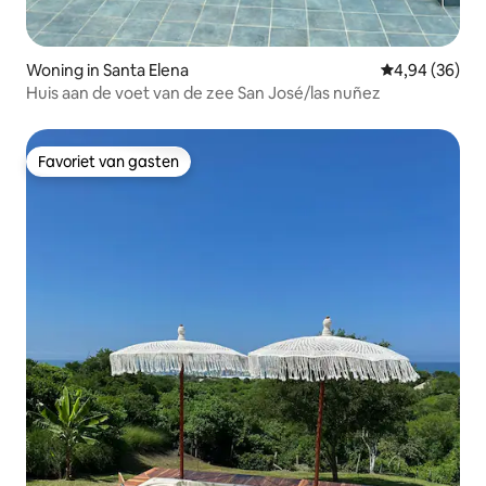
Woning in Santa Elena
Gemiddelde be
4,94 (36)
Huis aan de voet van de zee San José/las nuñez
Favoriet van gasten
Favoriet van gasten