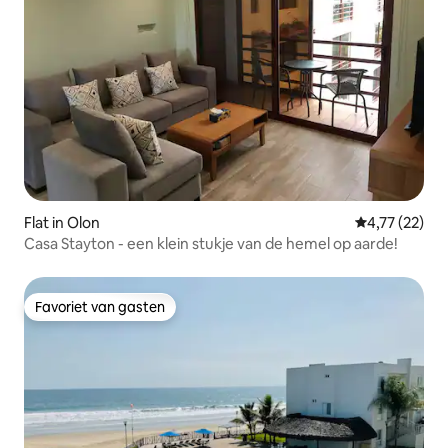
Flat in Olon
Gemiddelde be
4,77 (22)
Casa Stayton - een klein stukje van de hemel op aarde!
Favoriet van gasten
Favoriet van gasten