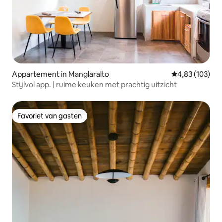
Appartement in Manglaralto
Gemiddelde beo
4,83 (103)
Stijlvol app. | ruime keuken met prachtig uitzicht
Favoriet van gasten
Favoriet van gasten