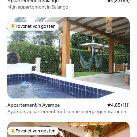
Appartement in Salango
Gemiddelde be
4,83 (69)
Mijn appartement in Salango
Favoriet van gasten
Topfavoriet van gasten
Appartement in Ayampe
Gemiddelde be
4,85 (111)
Ayampe, appartement met zonne-energiegenerator en
jacuzzi
Favoriet van gasten
Topfavoriet van gasten