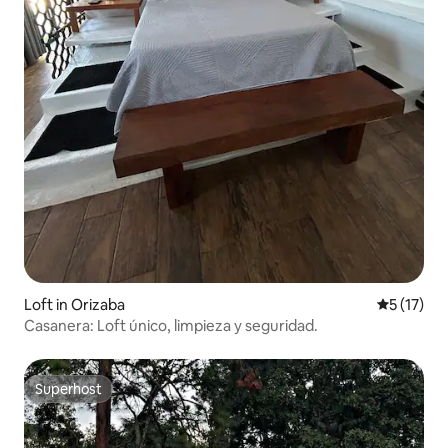
Loft in Orizaba
Gemiddeld
5 (17)
Casanera: Loft único, limpieza y seguridad.
Superhost
Superhost