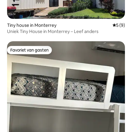
Tiny house in Monterrey
Gemiddeld
5 (9)
Uniek Tiny House in Monterrey – Leef anders
Favoriet van gasten
Favoriet van gasten