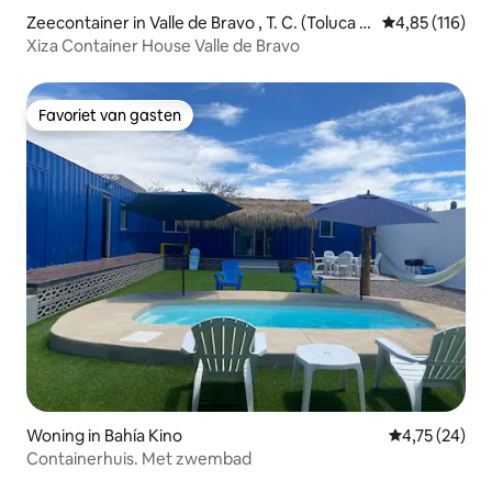
Zeecontainer in Valle de Bravo , T. C. (Toluca -
Gemiddelde beo
4,85 (116)
Cdad. Altamirano)
Xiza Container House Valle de Bravo
Favoriet van gasten
Favoriet van gasten
Woning in Bahía Kino
Gemiddelde be
4,75 (24)
Containerhuis. Met zwembad