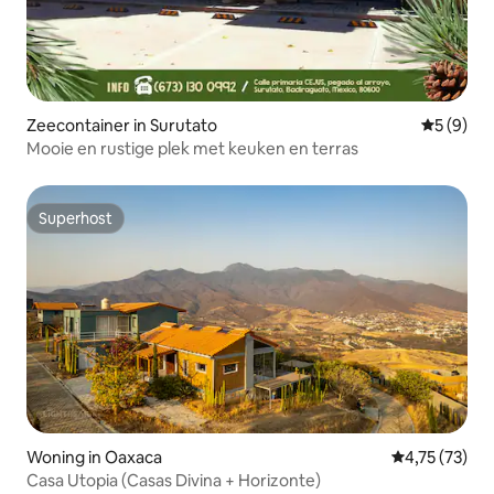
Zeecontainer in Surutato
Gemiddeld
5 (9)
Mooie en rustige plek met keuken en terras
Superhost
Superhost
Woning in Oaxaca
Gemiddelde be
4,75 (73)
Casa Utopia (Casas Divina + Horizonte)