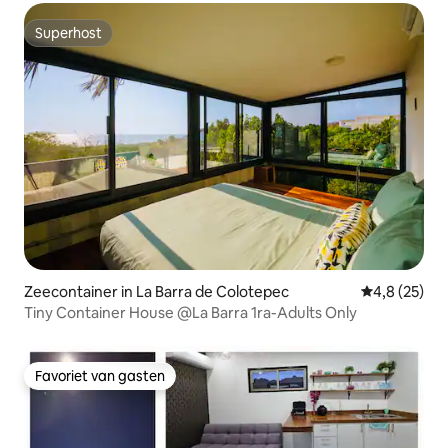
Superhost
Superhost
Zeecontainer in La Barra de Colotepec
Gemiddelde b
4,8 (25)
Tiny Container House @La Barra 1ra-Adults Only
Favoriet van gasten
Favoriet van gasten