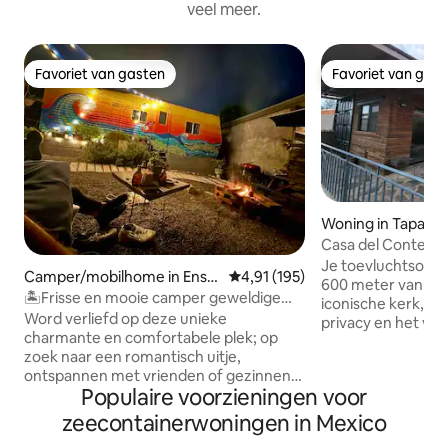
veel meer.
Favoriet van gasten
Favoriet van gas
Favoriet van gasten
Favoriet van gas
Woning in Tapalpa
Casa del Contene
Je toevluchtsoord in Tap
Camper/mobilhome in Ense
Gemiddelde beoordeling van 4,9
4,91 (195)
600 meter van het
nada
🏝Frisse en mooie camper geweldige
iconische kerk, ge
locatie 🤙🏽charmante sfeer
Word verliefd op deze unieke
privacy en het vo
charmante en comfortabele plek; op
wandeling naar win
zoek naar een romantisch uitje,
slagerijen en mee
ontspannen met vrienden of gezinnen
van deze magisch
Populaire voorzieningen voor
met kinderen en huisdieren?
afhankelijk van de auto. De
Geïnspireerd door liefde, natuur en
slaapkamer met ki
zeecontainerwoningen in Mexico
avontuur, hebben we het volledig
complete badkamer. Woonkame