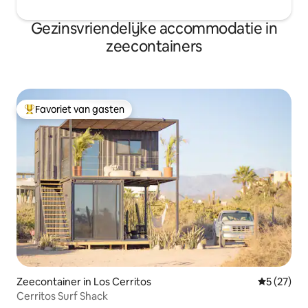
Gezinsvriendelijke accommodatie in
zeecontainers
Favoriet van gasten
Topfavoriet van gasten
Zeecontainer in Los Cerritos
Gemiddelde
5 (27)
Cerritos Surf Shack