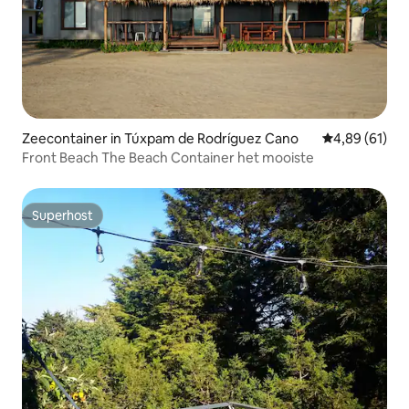
Zeecontainer in Túxpam de Rodríguez Cano
Gemiddelde be
4,89 (61)
Front Beach The Beach Container het mooiste
Superhost
Superhost