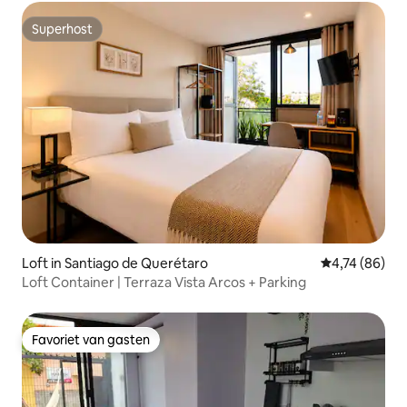
Superhost
Superhost
Loft in Santiago de Querétaro
Gemiddelde be
4,74 (86)
Loft Container | Terraza Vista Arcos + Parking
Favoriet van gasten
Favoriet van gasten