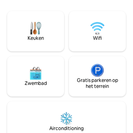
gerestaureerd met onze handen,
slaapbank voor 2 
volledig vernieuwd en gekleed voor jouw
een complete badkamer. Ge
comfort. Ik hoop dat je met hetzelfde
klimaat met koude
plezier geniet als dat we het hebben
slaapkamer en hal. Industriële inrichti
gebouwd. Het is een camper! verwacht
en verduisteringsg
alsjeblieft, kleinere gezellige ruimtes, de
huis.
camper is ideaal voor 3 personen.
Keuken
Wifi
GRATIS wasservice voor een
maandelijks of langer verblijf Max 2
huisdieren toegestaan
Gratis parkeren op
Zwembad
het terrein
Airconditioning