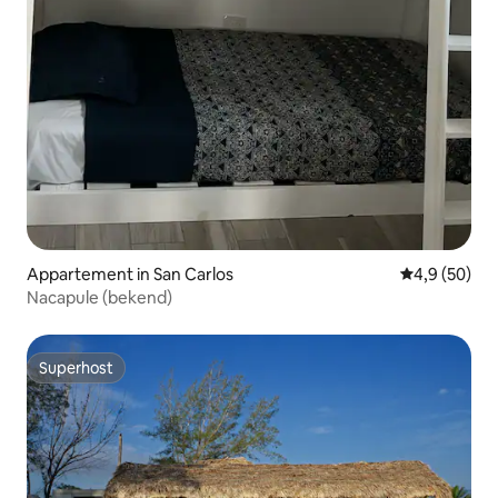
Appartement in San Carlos
Gemiddelde b
4,9 (50)
Nacapule (bekend)
Superhost
Superhost