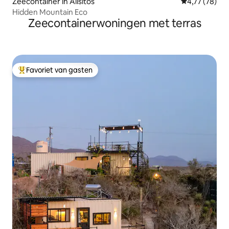
Zeecontainer in Alisitos
Gemiddelde be
4,77 (78)
Hidden Mountain Eco
Zeecontainerwoningen met terras
Favoriet van gasten
Topfavoriet van gasten