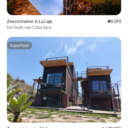
Zeecontainer in La Laja
Gemiddelde
5 (91)
De hoek van Casa Sara
Superhost
Superhost