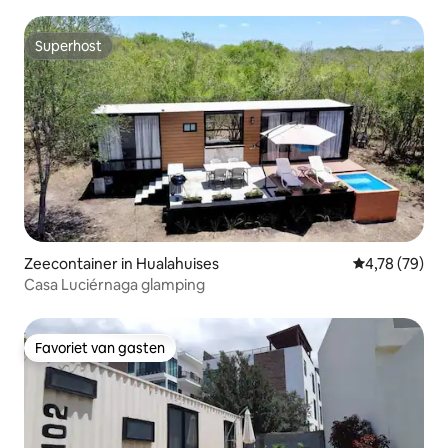
Superhost
Superhost
Zeecontainer in Hualahuises
Gemiddelde be
4,78 (79)
Casa Luciérnaga glamping
Favoriet van gasten
Favoriet van gasten