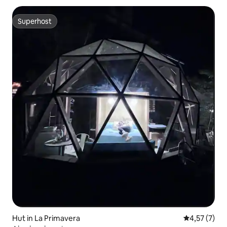
Superhost
Superhost
Hut in La Primavera
Gemiddelde b
4,57 (7)