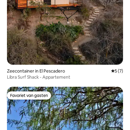
Zeecontainer in El Pescadero
Gemiddeld
5 (7)
Libra Surf Shack - Appartement
Favoriet van gasten
Favoriet van gasten