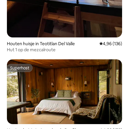
Houten huisje in Teotitlan Del Valle
Gemiddelde beo
4,96 (136)
Hut 1 op de mezcalroute
Superhost
Superhost