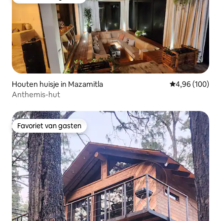
Favoriet van gasten
Houten huisje in Mazamitla
Gemiddelde beo
4,96 (100)
Anthemis-hut
Favoriet van gasten
Favoriet van gasten