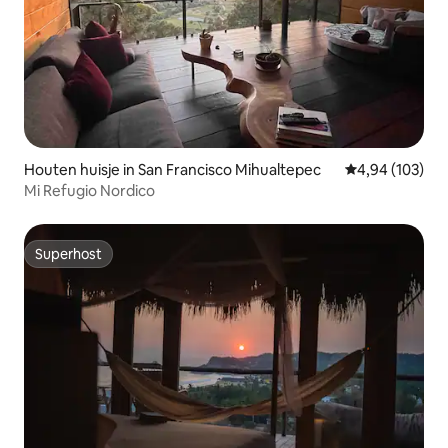
Houten huisje in San Francisco Mihualtepec
Gemiddelde beo
4,94 (103)
Mi Refugio Nordico
Superhost
Superhost