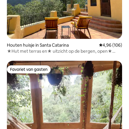
Houten huisje in Santa Catarina
Gemiddelde beo
4,96 (106)
★Hut met terras en★ uitzicht op de bergen, open★
haard
Favoriet van gasten
Favoriet van gasten