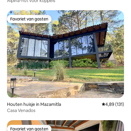
Alpina-hut voor koppels
Favoriet van gasten
Favoriet van gasten
Houten huisje in Mazamitla
Gemiddelde beo
4,89 (131)
Casa Venados
Favoriet van gasten