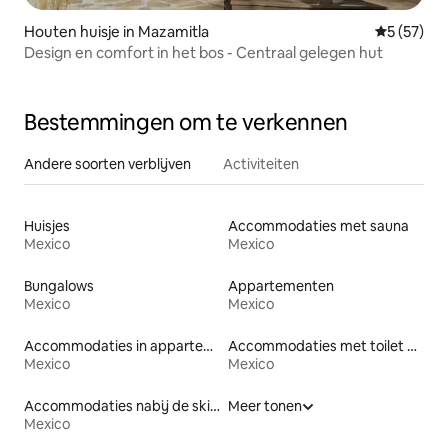
Houten huisje in Mazamitla
Gemiddelde
5 (57)
Design en comfort in het bos - Centraal gelegen hut
Bestemmingen om te verkennen
Andere soorten verblijven
Activiteiten
Huisjes
Accommodaties met sauna
Mexico
Mexico
Bungalows
Appartementen
Mexico
Mexico
Accommodaties in appartementen met diensten
Accommodaties met toilet op toegankelijke hoogte
Mexico
Mexico
Accommodaties nabij de skipiste
Meer tonen
Mexico