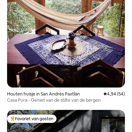
Houten huisje in San Andrés Paxtlán
Gemiddelde be
4,94 (54)
Casa Pura - Geniet van de stilte van de bergen
Favoriet van gasten
Topfavoriet van gasten