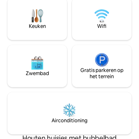
prachtige uitzicht dat we voor je
jacuzzi, volledig 
hebben. Wij richten ons op het bieden
terras met barbe
van alle mogelijke gemakken in een
biedt alles wat je 
natuurlijke omgeving. Wij nodigen je uit
een langer verblijf,
Keuken
Wifi
om een aantal onvergetelijke dagen
voelen
door te brengen.
Gratis parkeren op
Zwembad
het terrein
Airconditioning
Houten huisjes met bubbelbad