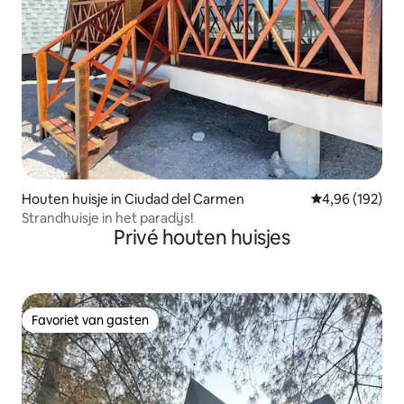
Houten huisje in Ciudad del Carmen
Gemiddelde beo
4,96 (192)
Strandhuisje in het paradijs!
Privé houten huisjes
Favoriet van gasten
Favoriet van gasten