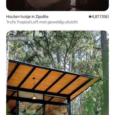
Houten huisje in Zipolite
Gemiddelde beo
4,87 (106)
Trufa Tropical Loft met geweldig uitzicht
Superhost
Superhost