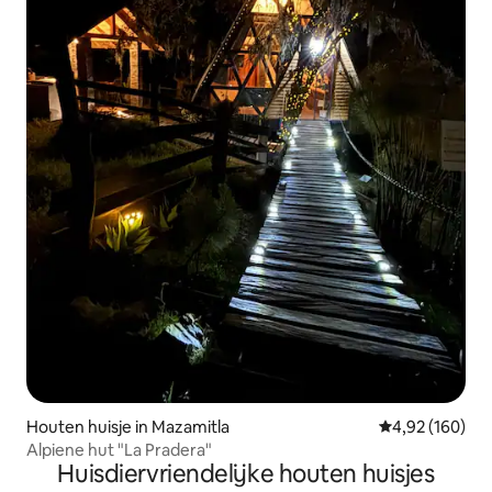
Houten huisje in Mazamitla
Gemiddelde beo
4,92 (160)
Alpiene hut "La Pradera"
Huisdiervriendelijke houten huisjes