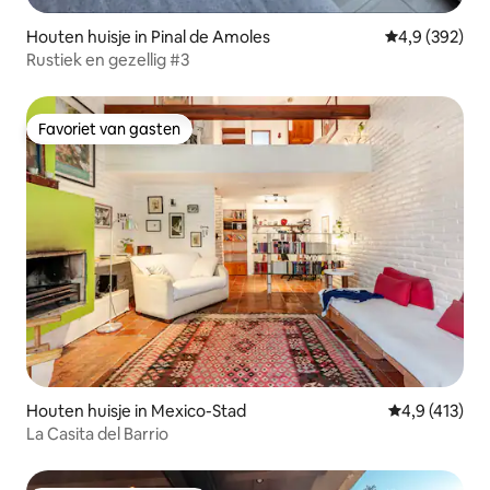
Houten huisje in Pinal de Amoles
Gemiddelde be
4,9 (392)
Rustiek en gezellig #3
Favoriet van gasten
Favoriet van gasten
Houten huisje in Mexico-Stad
Gemiddelde b
4,9 (413)
La Casita del Barrio