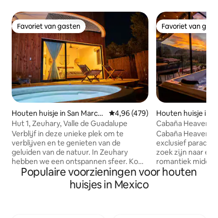
Favoriet van gasten
Favoriet van gas
Favoriet van gasten
Favoriet van gas
Houten huisje in San Marco
Gemiddelde beoordeling van 4,9
4,96 (479)
Houten huisje in 
s
Hut 1, Zeuhary, Valle de Guadalupe
Cabaña Heaven Maz
Uitsluitend voor 
Verblijf in deze unieke plek om te
Cabaña Heaven is 
verblijven en te genieten van de
exclusief paradijs
geluiden van de natuur. In Zeuhary
zoek zijn naar een
hebben we een ontspannen sfeer. Kom
romantiek midden 
Populaire voorzieningen voor houten
en dompel jezelf onder in onze
elegant en gezell
buitenjacuzzi met uitzicht op de
hut een spectacula
huisjes in Mexico
wijngaard, geniet van het lezen van een
met een kingsize 
boek op ons buitennet, een wandeling
badkamer op de b
over hangbruggen, een bioscoop in de
een halve badkam
buitenlucht of geniet gewoon van het
grond, smart-tv, 