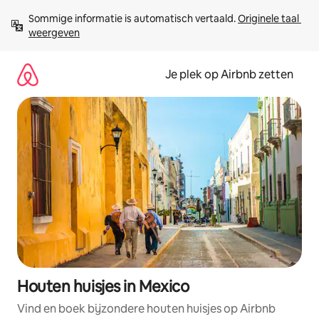
Ga
Sommige informatie is automatisch vertaald. 
Originele taal 
direct
weergeven
naar
inhoud
Je plek op Airbnb zetten
Houten huisjes in Mexico
Vind en boek bijzondere houten huisjes op Airbnb