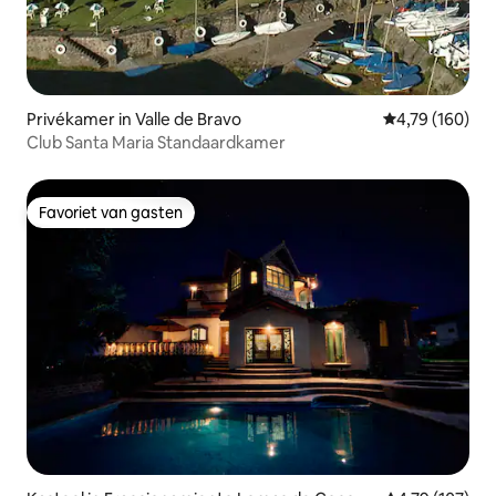
Privékamer in Valle de Bravo
Gemiddelde beo
4,79 (160)
Club Santa Maria Standaardkamer
Favoriet van gasten
Favoriet van gasten