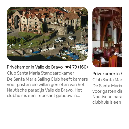
Privékamer in Valle de Bravo
Gemiddelde beoordeling van 4,7
4,79 (160)
Club Santa Maria Standaardkamer
Privékamer in Vall
De Santa Maria Sailing Club heeft kamers
Club Santa Maria 
voor gasten die willen genieten van het
het meer
De Santa Maria Sai
Nautische paradijs Valle de Bravo. Het
voor gasten die wi
clubhuis is een imposant gebouw in
Nautische paradijs
rustieke stijl aan de rand van het meer.
clubhuis is een i
We hebben een gastronomisch
rustieke stijl aan
restaurant, binnenzwembad en
We hebben een g
bubbelbad, zeilboten te huur, zeilboten
restaurant, binn
te huur, zeilboten te huur,
bubbelbad, zeilbot
evenementenruimte en ontspannen