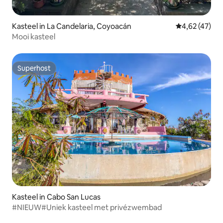
Kasteel in La Candelaria, Coyoacán
Gemiddelde be
4,62 (47)
Mooi kasteel
Superhost
Superhost
Kasteel in Cabo San Lucas
#NIEUW#Uniek kasteel met privézwembad