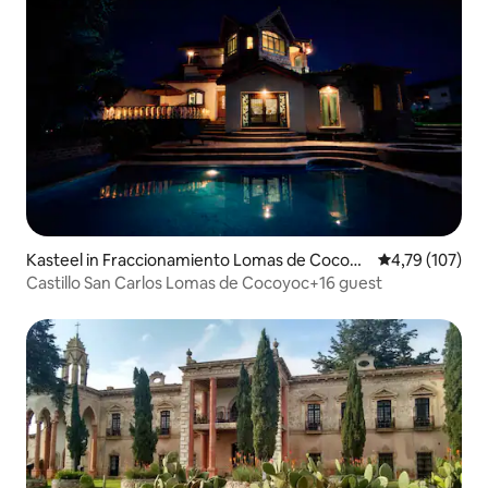
Kasteel in Fraccionamiento Lomas de Cocoyo
Gemiddelde beo
4,79 (107)
c
Castillo San Carlos Lomas de Cocoyoc+16 guest