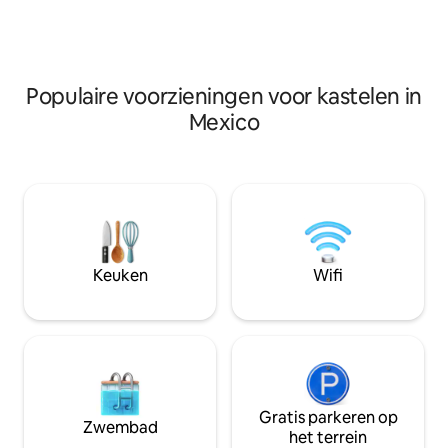
te huur, zeilboten 
sfeer met een ideaal klimaat. De club ligt
evenementenruim
in de wijk Santa Maria, op 5 minuten
sfeer met een ideaa
lopen van de gemeentelijke pier en op
in de wijk Santa M
15 minuten van de plint van het dorp.
lopen van de geme
Populaire voorzieningen voor kastelen in
15 minuten van de 
Mexico
Keuken
Wifi
Gratis parkeren op
Zwembad
het terrein