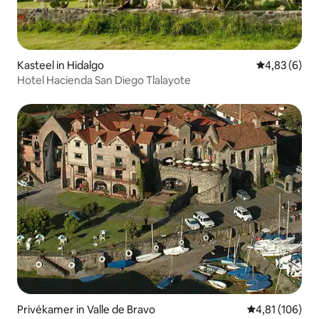
Kasteel in Hidalgo
Gemiddelde b
4,83 (6)
Hotel Hacienda San Diego Tlalayote
Privékamer in Valle de Bravo
Gemiddelde beo
4,81 (106)