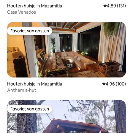
Houten huisje in Mazamitla
Gemiddelde beo
4,89 (131)
Casa Venados
Favoriet van gasten
Favoriet van gasten
Houten huisje in Mazamitla
Gemiddelde beo
4,96 (100)
Anthemis-hut
Favoriet van gasten
Favoriet van gasten