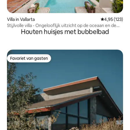
Villa in Vallarta
Gemiddelde beo
4,95 (123)
Stijlvolle villa - Ongelooflijk uitzicht op de oceaan en de
Houten huisjes met bubbelbad
jungle
Favoriet van gasten
Favoriet van gasten