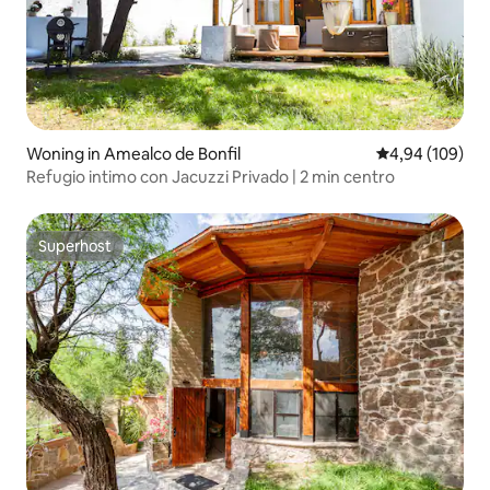
Woning in Amealco de Bonfil
Gemiddelde beo
4,94 (109)
Refugio intimo con Jacuzzi Privado | 2 min centro
Superhost
Superhost