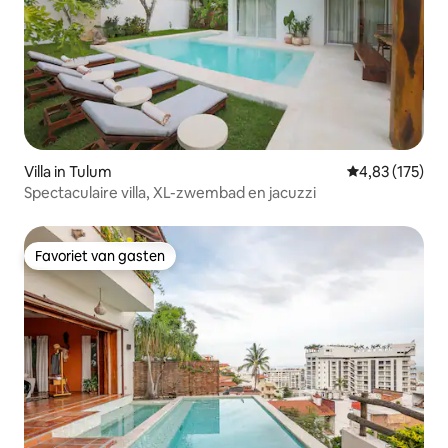
Villa in Tulum
Gemiddelde beo
4,83 (175)
Spectaculaire villa, XL-zwembad en jacuzzi
Favoriet van gasten
Favoriet van gasten