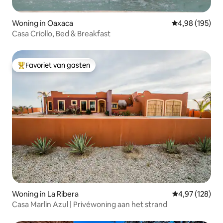
Woning in Oaxaca
Gemiddelde beo
4,98 (195)
Casa Criollo, Bed & Breakfast
Favoriet van gasten
Topfavoriet van gasten
Woning in La Ribera
Gemiddelde beo
4,97 (128)
Casa Marlin Azul | Privéwoning aan het strand