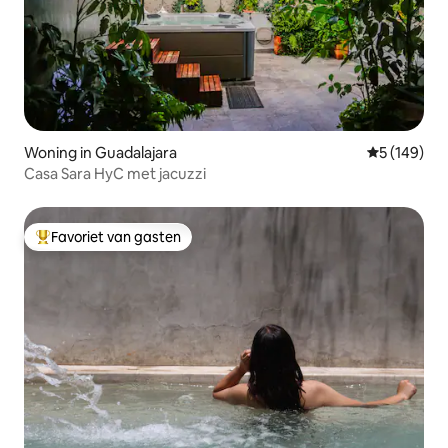
Woning in Guadalajara
Gemiddelde 
5 (149)
Casa Sara HyC met jacuzzi
Favoriet van gasten
Topfavoriet van gasten