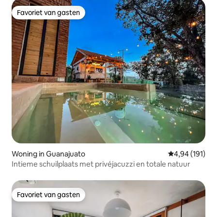
Favoriet van gasten
Favoriet van gasten
Woning in Guanajuato
Gemiddelde beo
4,94 (191)
Intieme schuilplaats met privéjacuzzi en totale natuur
Favoriet van gasten
Favoriet van gasten