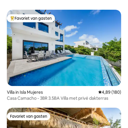
Favoriet van gasten
Topfavoriet van gasten
Villa in Isla Mujeres
Gemiddelde beo
4,89 (180)
Casa Camacho - 3BR 3.5BA Villa met privé dakterras
Favoriet van gasten
Favoriet van gasten