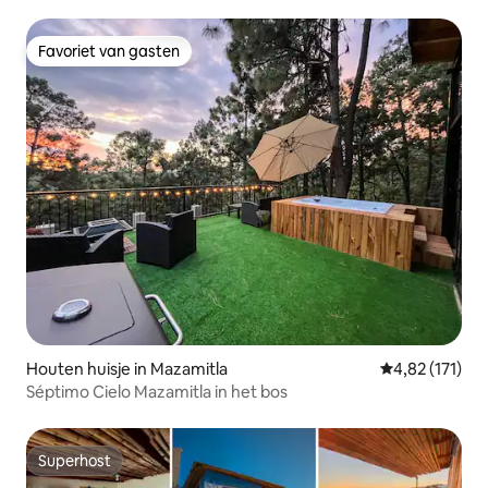
Favoriet van gasten
Favoriet van gasten
Houten huisje in Mazamitla
Gemiddelde be
4,82 (171)
Séptimo Cielo Mazamitla in het bos
Superhost
Superhost