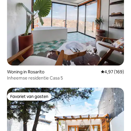
Woning in Rosarito
Gemiddelde beo
4,97 (169)
Inheemse residentie Casa 5
Favoriet van gasten
Favoriet van gasten