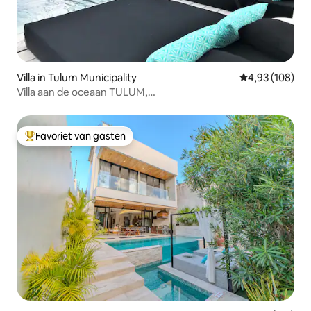
Villa in Tulum Municipality
Gemiddelde beo
4,93 (108)
Villa aan de oceaan TULUM,
privéchef•personeel•bubbelbad
Favoriet van gasten
Topfavoriet van gasten