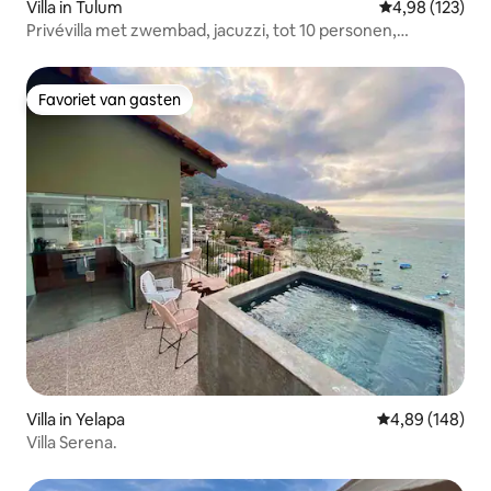
Villa in Tulum
Gemiddelde beo
4,98 (123)
Privévilla met zwembad, jacuzzi, tot 10 personen,
conciërge
Favoriet van gasten
Favoriet van gasten
Villa in Yelapa
Gemiddelde beo
4,89 (148)
Villa Serena.