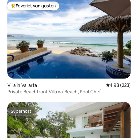
Favoriet van gasten
Topfavoriet van gasten
Villa in Vallarta
Gemiddelde beo
4,98 (223)
Private Beachfront Villa w/ Beach, Pool,Chef
Superhost
Superhost