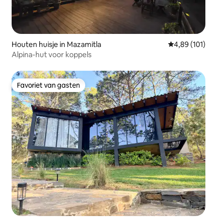
Houten huisje in Mazamitla
Gemiddelde beo
4,89 (101)
Alpina-hut voor koppels
Favoriet van gasten
Favoriet van gasten