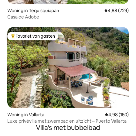
Woning in Tequisquiapan
Gemiddelde beo
4,88 (729)
Casa de Adobe
Favoriet van gasten
Topfavoriet van gasten
Woning in Vallarta
Gemiddelde beo
4,98 (150)
Luxe privévilla met zwembad en uitzicht – Puerto Vallarta
Villa's met bubbelbad