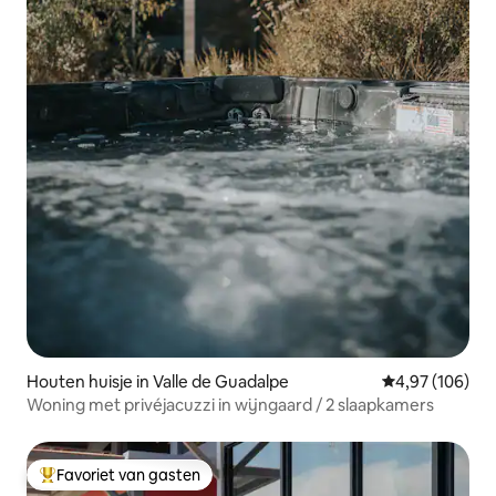
Houten huisje in Valle de Guadalpe
Gemiddelde beo
4,97 (106)
Woning met privéjacuzzi in wijngaard / 2 slaapkamers
Favoriet van gasten
Topfavoriet van gasten