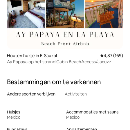
Houten huisje in El Sauzal
Gemiddelde beo
4,87 (169)
Ay Papaya op het strand Cabin BeachAccess/Jacuzzi
Bestemmingen om te verkennen
Andere soorten verblijven
Activiteiten
Huisjes
Accommodaties met sauna
Mexico
Mexico
Bungalows
Appartementen