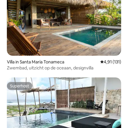
Villa in Santa María Tonameca
Gemiddelde be
4,91 (131)
Zwembad, uitzicht op de oceaan, designvilla
Superhost
Superhost