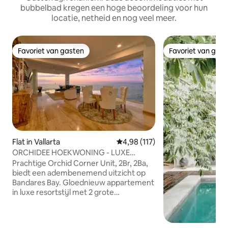
bubbelbad kregen een hoge beoordeling voor hun
locatie, netheid en nog veel meer.
Favoriet van gasten
Favoriet van gas
Favoriet van gasten
Favoriet van gas
Flat in Vallarta
Gemiddelde beoordeling van 4,9
4,98 (117)
ORCHIDEE HOEKWONING - LUXE
STRAND
Prachtige Orchid Corner Unit, 2Br, 2Ba,
biedt een adembenemend uitzicht op
Bandares Bay. Gloednieuw appartement
in luxe resortstijl met 2 grote
zwembaden, een fitnessruimte, een
restaurant op het dak en een bar,
schoonmaak en 24-uursbeveiliging.