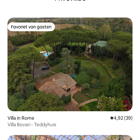
Favoriet van gasten
Favoriet van gasten
Villa in Rome
Gemiddelde be
4,92 (39)
Villa Bovari - Teddyhuis