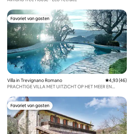
Favoriet van gasten
Favoriet van gasten
Villa in Trevignano Romano
Gemiddelde be
4,93 (46)
PRACHTIGE VILLA MET UITZICHT OP HET MEER EN
ZWEMBAD
Favoriet van gasten
Favoriet van gasten