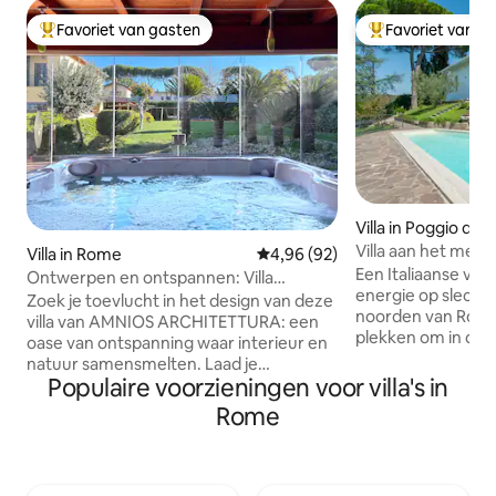
Favoriet van gasten
Favoriet van g
Topfavoriet van gasten
Topfavoriet van 
Villa in Poggio del
Villa aan het me
Villa in Rome
Gemiddelde beoordeling van 4,
4,96 (92)
Een Italiaanse vill
Ontwerpen en ontspannen: Villa
energie op slecht
d'Autore | Spa en tuin
Zoek je toevlucht in het design van deze
noorden van Rome. Het biedt v
villa van AMNIOS ARCHITETTURA: een
plekken om in de n
oase van ontspanning waar interieur en
privéstrand, het
natuur samensmelten. Laad je
tuin, de marmeren 
Populaire voorzieningen voor villa's in
batterijen op in de spa met verwarmde
uitzichtpunt, het t
jacuzzi, omringd door de geuren van de
Rome
winter met zijn la
1.000 m² grote tuin, of ontspan in de
zal je inspireren 
schaduw van de Ginkgo biloba-boom.
creëren. Het uitzic
Geniet van een aperitief bij
huis. Houd er reke
zonsondergang op de patio met uitzicht