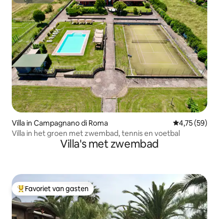
Superhost
Villa in Campagnano di Roma
Gemiddelde be
4,75 (59)
Villa in het groen met zwembad, tennis en voetbal
Villa's met zwembad
Favoriet van gasten
Topfavoriet van gasten