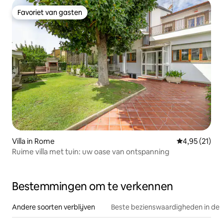
Favoriet van gasten
Favoriet van gasten
Villa in Rome
Gemiddelde be
4,95 (21)
Ruime villa met tuin: uw oase van ontspanning
Bestemmingen om te verkennen
Andere soorten verblijven
Beste bezienswaardigheden in de 