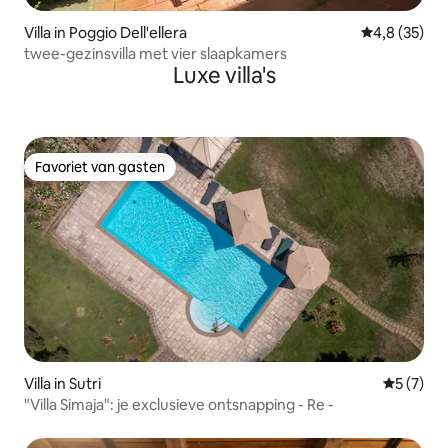
Villa in Poggio Dell'ellera
Gemiddelde b
4,8 (35)
twee-gezinsvilla met vier slaapkamers
Luxe villa's
Favoriet van gasten
Favoriet van gasten
Villa in Sutri
Gemiddeld
5 (7)
"Villa Simaja": je exclusieve ontsnapping - Re -