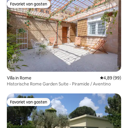
Favoriet van gasten
Favoriet van gasten
Villa in Rome
Gemiddelde be
4,89 (99)
Historische Rome Garden Suite - Piramide / Aventino
Favoriet van gasten
Favoriet van gasten