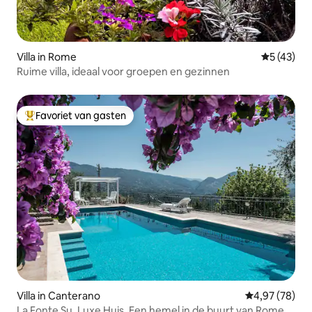
Villa in Rome
Gemiddelde
5 (43)
Ruime villa, ideaal voor groepen en gezinnen
Favoriet van gasten
Topfavoriet van gasten
Villa in Canterano
Gemiddelde be
4,97 (78)
La Fonte Su, Luxe Huis. Een hemel in de buurt van Rome.