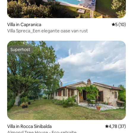
Villa in Capranica
Gemiddelde
5 (10)
Villa Spreca_Een elegante oase van rust
Superhost
Superhost
Villa in Rocca Sinibalda
Gemiddelde be
4,78 (37)
Almond Tree House - Eco-retraite