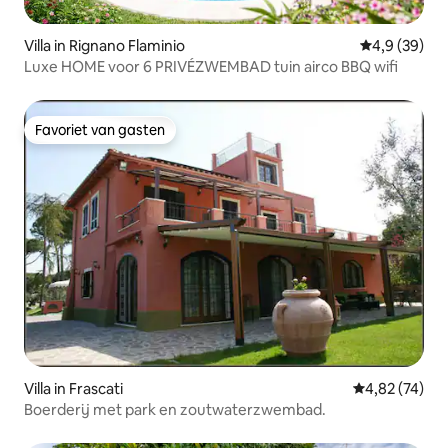
Villa in Rignano Flaminio
Gemiddelde b
4,9 (39)
Luxe HOME voor 6 PRIVÉZWEMBAD tuin airco BBQ wifi
Favoriet van gasten
Favoriet van gasten
Villa in Frascati
Gemiddelde be
4,82 (74)
Boerderij met park en zoutwaterzwembad.