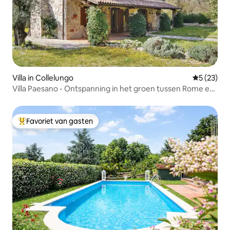
Villa in Collelungo
Gemiddelde
5 (23)
Villa Paesano - Ontspanning in het groen tussen Rome en
Rieti
Favoriet van gasten
Topfavoriet van gasten