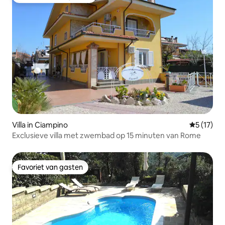
Topfavoriet van gasten
Villa in Ciampino
Gemiddeld
5 (17)
Exclusieve villa met zwembad op 15 minuten van Rome
Favoriet van gasten
Favoriet van gasten