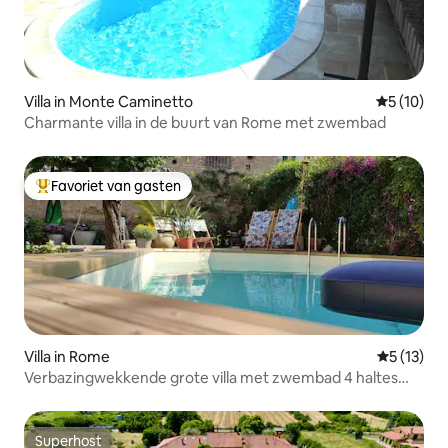
Villa in Monte Caminetto
Gemiddelde
5 (10)
Charmante villa in de buurt van Rome met zwembad
Favoriet van gasten
Topfavoriet van gasten
Villa in Rome
Gemiddeld
5 (13)
Verbazingwekkende grote villa met zwembad 4 haltes
van het Colosseum
Superhost