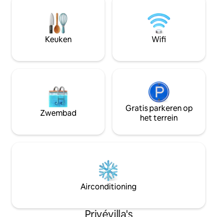
traag is, de hotsp
op Rome of van een avond in de privé-
wettelijk een toer
hometheater. Handige ligging om het
euro per dag per 
stadscentrum, de dorpen en de zee te
gevraagd. Leuk om
ontdekken. Het exclusieve
Keuken
Wifi
voor een tochtje.
toevluchtsoord voor wie op zoek is naar
privacy, harmonie en de rust van de
Ager Romanus in Rome.
Gratis parkeren op
Zwembad
het terrein
Airconditioning
Privévilla's