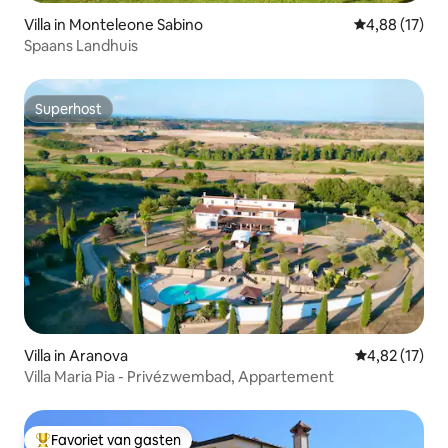
Villa in Monteleone Sabino
Gemiddelde be
4,88 (17)
Spaans Landhuis
Superhost
Superhost
Villa in Aranova
Gemiddelde be
4,82 (17)
Villa Maria Pia - Privézwembad, Appartement
Favoriet van gasten