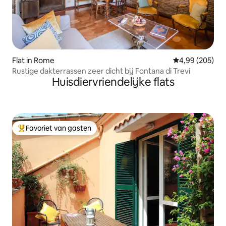
Flat in Rome
Gemiddelde beo
4,99 (205)
Rustige dakterrassen zeer dicht bij Fontana di Trevi
Huisdiervriendelijke flats
Favoriet van gasten
Topfavoriet van gasten