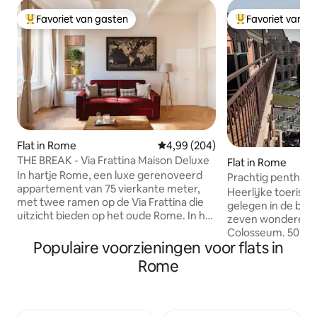
Favoriet van gasten
Favoriet van g
Topfavoriet van gasten
Topfavoriet van 
Flat in Rome
Gemiddelde beoordeling van 4,9
4,99 (204)
THE BREAK - Via Frattina Maison Deluxe
Flat in Rome
In hartje Rome, een luxe gerenoveerd
Prachtig penthous
appartement van 75 vierkante meter,
Colosseum
Heerlijke toerist
met twee ramen op de Via Frattina die
gelegen in de buu
uitzicht bieden op het oude Rome. In het
zeven wonderen v
hart van Rome, op loopafstand van de
Colosseum. 50 me
Via Condotti, het Piazza di Spagna en de
Populaire voorzieningen voor flats in
op loopafstand va
Trevifontein. Metro 'Spanje' op 100
het nachtleven. B
Rome
meter afstand. Restaurants en
adembenemend uit
supermarkten in de buurt. Uitgerust
stad. Het appartem
met Smart TV en airconditioning. Op
verdieping en hee
dezelfde verdieping is ook THE BREAK
woonkamer, airco