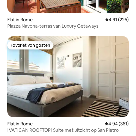
Flat in Rome
Gemiddelde beo
4,91 (226)
Piazza Navona-terras van Luxury Getaways
Favoriet van gasten
Favoriet van gasten
Flat in Rome
Gemiddelde beo
4,94 (361)
[VATICAN ROOFTOP] Suite met uitzicht op San Pietro