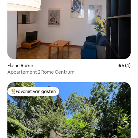
Flat in Rome
Gemiddeld
5 (4)
Appartement 2 Rome Centrum
Favoriet van gasten
Topfavoriet van gasten