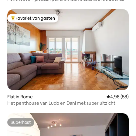
van Rome.
Favoriet van gasten
Topfavoriet van gasten
Flat in Rome
Gemiddelde be
4,98 (58)
Het penthouse van Ludo en Dani met super uitzicht
Superhost
Superhost