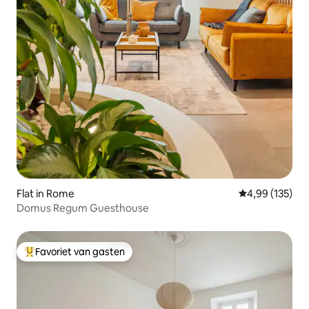
Flat in Rome
Gemiddelde beo
4,99 (135)
Domus Regum Guesthouse
Favoriet van gasten
Topfavoriet van gasten