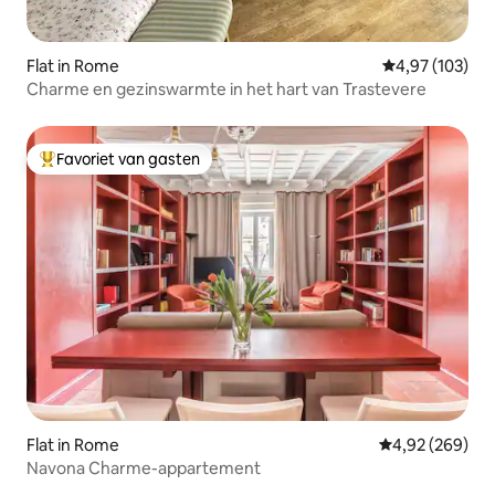
Flat in Rome
Gemiddelde beo
4,97 (103)
Charme en gezinswarmte in het hart van Trastevere
Favoriet van gasten
Topfavoriet van gasten
Flat in Rome
Gemiddelde beo
4,92 (269)
Navona Charme-appartement