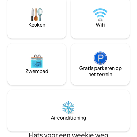
PIAZZA DI SPAGNA – MAISON DELUXE
met bad en slaap
beschikbaar, een ander appartement
tweepersoonsbed.
van 75 m². Op deze manier kunnen we
rondleidingen doo
groepen van maximaal 8 personen
Vaticaan en nog v
Keuken
Wifi
ontvangen
agentschap. We ki
te zien!
Gratis parkeren op
Zwembad
het terrein
Airconditioning
Flats voor een weekje weg