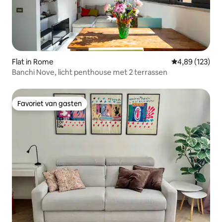
Flat in Rome
Gemiddelde beo
4,89 (123)
Banchi Nove, licht penthouse met 2 terrassen
Favoriet van gasten
Favoriet van gasten