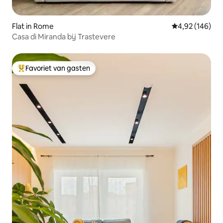
Flat in Rome
Gemiddelde beo
4,92 (146)
Casa di Miranda bij Trastevere
Favoriet van gasten
Topfavoriet van gasten