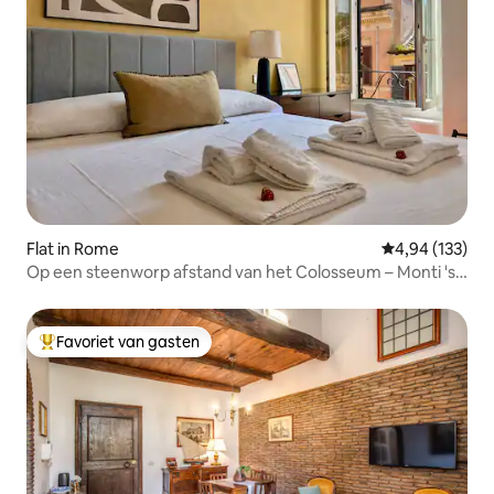
Flat in Rome
Gemiddelde beo
4,94 (133)
Op een steenworp afstand van het Colosseum – Monti 's
gezellige hoek
Favoriet van gasten
Topfavoriet van gasten