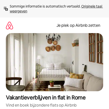
Ga
Sommige informatie is automatisch vertaald. 
Originele taal 
direct
weergeven
naar
inhoud
Je plek op Airbnb zetten
Vakantieverblijven in flat in Rome
Vind en boek bijzondere flats op Airbnb