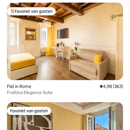
Favoriet van gasten
Topfavoriet van gasten
Flat in Rome
Gemiddelde beo
4,98 (363)
Frattina Elegance Suite
Favoriet van gasten
Favoriet van gasten