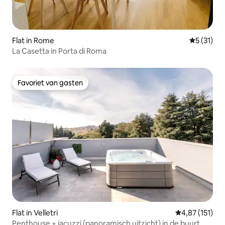
Flat in Rome
Gemiddeld
5 (31)
La Casetta in Porta di Roma
Favoriet van gasten
Favoriet van gasten
Flat in Velletri
Gemiddelde be
4,87 (151)
Penthouse + jacuzzi (panoramisch uitzicht) in de buurt