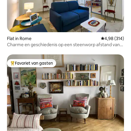
Flat in Rome
Gemiddelde beo
4,98 (314)
Charme en geschiedenis op een steenworp afstand van
de Vaticaanse musea
Favoriet van gasten
Topfavoriet van gasten