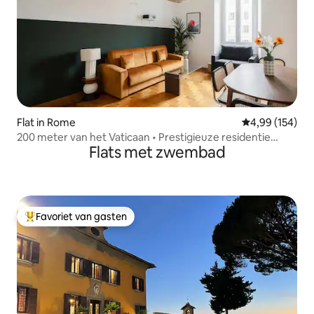
Flat in Rome
Gemiddelde beo
4,99 (154)
200 meter van het Vaticaan • Prestigieuze residentie
Flats met zwembad
Leone
Favoriet van gasten
Topfavoriet van gasten