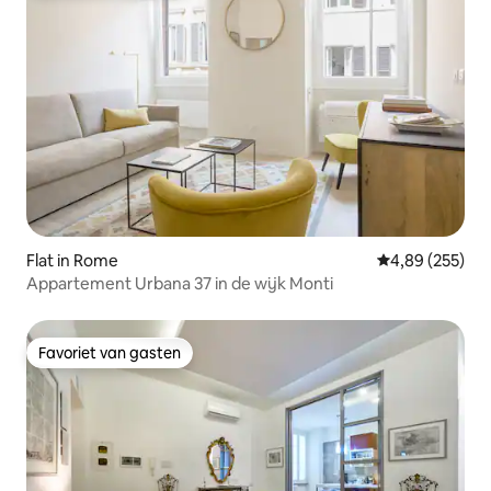
Flat in Rome
Gemiddelde beo
4,89 (255)
Appartement Urbana 37 in de wijk Monti
Favoriet van gasten
Favoriet van gasten