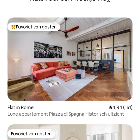
Favoriet van gasten
Topfavoriet van gasten
Flat in Rome
Gemiddelde beo
4,94 (151)
Luxe appartement Piazza di Spagna Historisch uitzicht
Favoriet van gasten
Favoriet van gasten