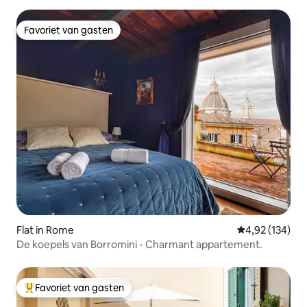
Favoriet van gasten
Favoriet van gasten
Flat in Rome
Gemiddelde beo
4,92 (134)
De koepels van Borromini - Charmant appartement.
Favoriet van gasten
Topfavoriet van gasten