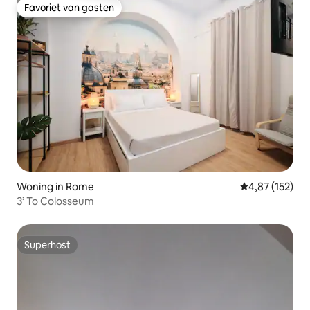
Favoriet van gasten
Favoriet van gasten
Woning in Rome
Gemiddelde beo
4,87 (152)
3’ To Colosseum
Superhost
Superhost