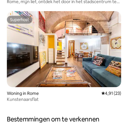
Rome, mijn lief, ontdek het door in het stadscentrum te
wonen
Superhost
Superhost
Woning in Rome
Gemiddelde be
4,91 (23)
Kunstenaarsflat
Bestemmingen om te verkennen