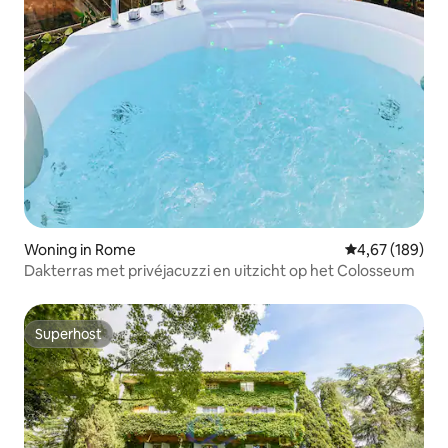
Woning in Rome
Gemiddelde beo
4,67 (189)
Dakterras met privéjacuzzi en uitzicht op het Colosseum
Superhost
Superhost