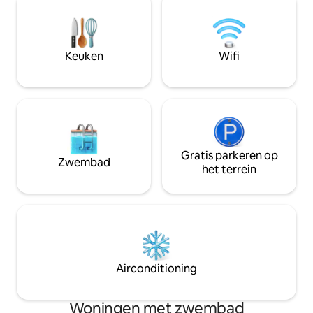
snelle wifi, bedden met traagschuim en
badkamers): het b
een smart-tv. Levendige buurt:
comfort. Ontdek h
restaurants, winkels, diensten. Een
restaurants en de 
authentieke Romeinse ervaring, zelfs
voor de laatste et
Keuken
Wifi
binnen in de accommodatie!
uitstapje naar Rom
zomervakantie!✨
Gratis parkeren op
Zwembad
het terrein
Airconditioning
Woningen met zwembad