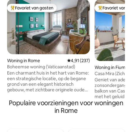
Favoriet van gasten
Favoriet van g
Topfavoriet van gasten
Topfavoriet van 
Woning in Rome
Gemiddelde beoordeling van 4,9
4,91 (237)
Boheemse woning (Vaticaanstad)
Woning in Fiumici
Een charmant huis in het hart van Rome:
Casa Mira |Zicht o
een strategische locatie, op de begane
FCO 20 minuten 
Geniet van ade
grond van een elegant historisch
zonsondergangen 
gebouw, met zichtbare originele oude
balkon van Casa M
Romeinse muren die een unieke sfeer
met het geluid va
creëren. Een vintage, authentieke,
Populaire voorzieningen voor woningen
van de zee! Gunsti
gezellige, kleurrijke en warme sfeer! Op
Luchthaven FCO: 8
in Rome
korte loopafstand van de Vaticaanse
🎪 Fiera di Roma: 1
Musea en het metrostation Ottaviano
op een steenworp
(snelle toegang tot het Colosseum), in
Civitavecchia: 50 
de buurt van het Olympisch Stadion,
gezinnen en groep