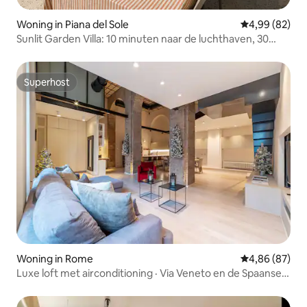
Woning in Piana del Sole
Gemiddelde be
4,99 (82)
Sunlit Garden Villa: 10 minuten naar de luchthaven, 30
minuten naar Rome
Superhost
Superhost
Woning in Rome
Gemiddelde be
4,86 (87)
Luxe loft met airconditioning · Via Veneto en de Spaanse
Trappen