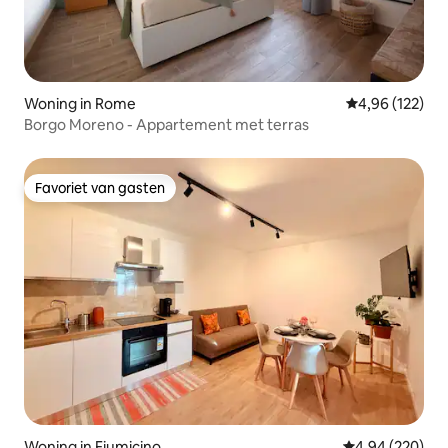
Woning in Rome
Gemiddelde beo
4,96 (122)
Borgo Moreno - Appartement met terras
Favoriet van gasten
Favoriet van gasten
Woning in Fiumicino
Gemiddelde beo
4,94 (220)