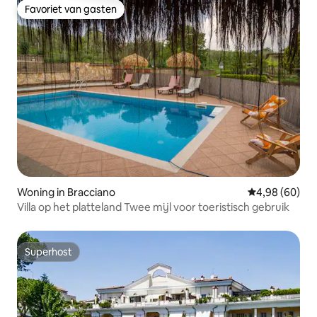
Favoriet van gasten
Favoriet van gasten
Woning in Bracciano
Gemiddelde be
4,98 (60)
Villa op het platteland Twee mijl voor toeristisch gebruik
Superhost
Superhost