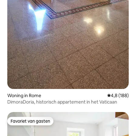
Woning in Rome
Gemiddelde be
4,8 (188)
DimoraDoria, historisch appartement in het Vaticaan
Favoriet van gasten
Favoriet van gasten