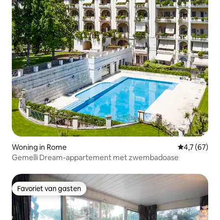
Woning in Rome
Gemiddelde b
4,7 (67)
Gemelli Dream-appartement met zwembadoase
Favoriet van gasten
Favoriet van gasten