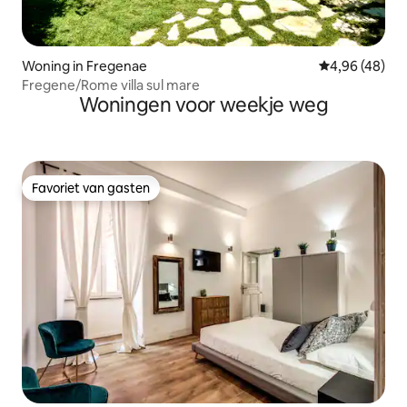
Woning in Fregenae
Gemiddelde be
4,96 (48)
Fregene/Rome villa sul mare
Woningen voor weekje weg
Favoriet van gasten
Favoriet van gasten