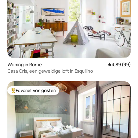
Woning in Rome
Gemiddelde be
4,89 (99)
Casa Cris, een geweldige loft in Esquilino
Favoriet van gasten
Topfavoriet van gasten