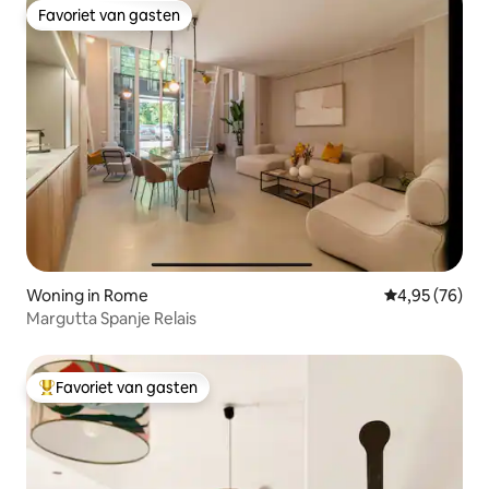
Favoriet van gasten
Favoriet van gasten
Woning in Rome
Gemiddelde be
4,95 (76)
Margutta Spanje Relais
Favoriet van gasten
Topfavoriet van gasten