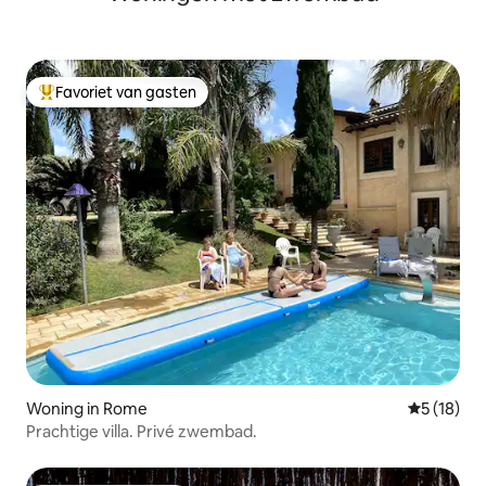
Favoriet van gasten
Topfavoriet van gasten
Woning in Rome
Gemiddelde
5 (18)
Prachtige villa. Privé zwembad.