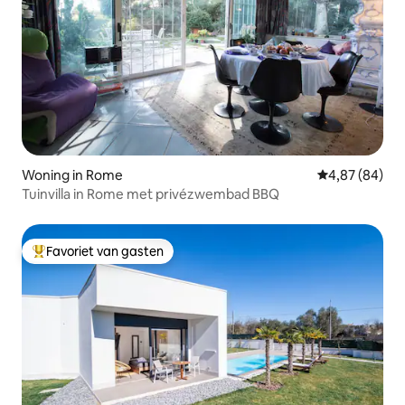
Woning in Rome
Gemiddelde be
4,87 (84)
Tuinvilla in Rome met privézwembad BBQ
Favoriet van gasten
Topfavoriet van gasten