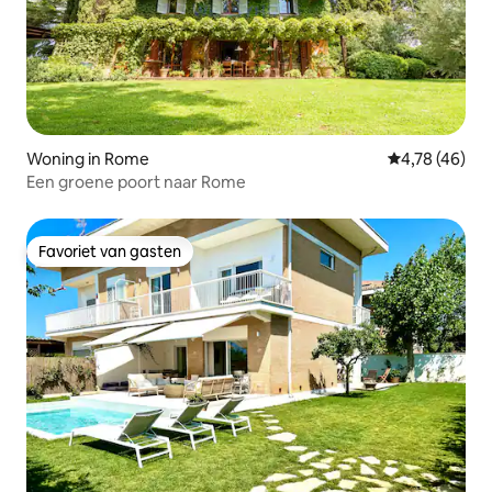
Woning in Rome
Gemiddelde be
4,78 (46)
Een groene poort naar Rome
Favoriet van gasten
Favoriet van gasten