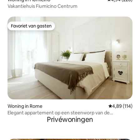
Vakantiehuis Fiumicino Centrum
Favoriet van gasten
Favoriet van gasten
Woning in Rome
Gemiddelde beo
4,89 (114)
Elegant appartement op een steenworp van de
Privéwoningen
Vaticaanse Musea