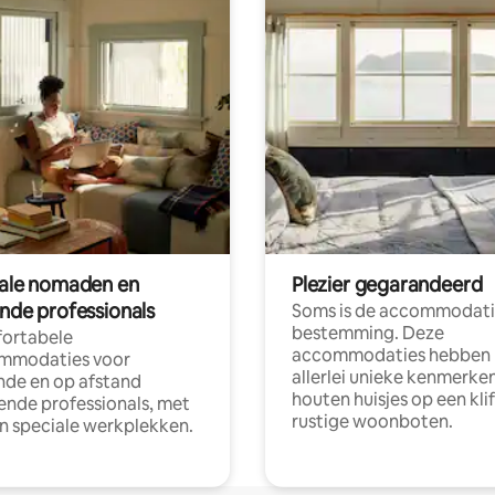
tale nomaden en
Plezier gegarandeerd
ende professionals
Soms is de accommodati
bestemming. Deze
ortabele
accommodaties hebben
mmodaties voor
allerlei unieke kenmerken
nde en op afstand
houten huisjes op een klif
nde professionals, met
rustige woonboten.
en speciale werkplekken.