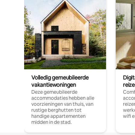
Volledig gemeubileerde
Digi
vakantiewoningen
reiz
Deze gemeubileerde
Comf
accommodaties hebben alle
acco
voorzieningen van thuis, van
reize
rustige berghutten tot
werke
handige appartementen
wifi 
midden in de stad.