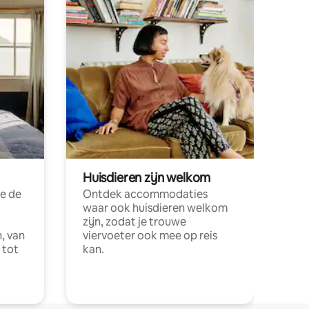
Huisdieren zijn welkom
e de
Ontdek accommodaties
waar ook huisdieren welkom
zijn, zodat je trouwe
, van
viervoeter ook mee op reis
 tot
kan.