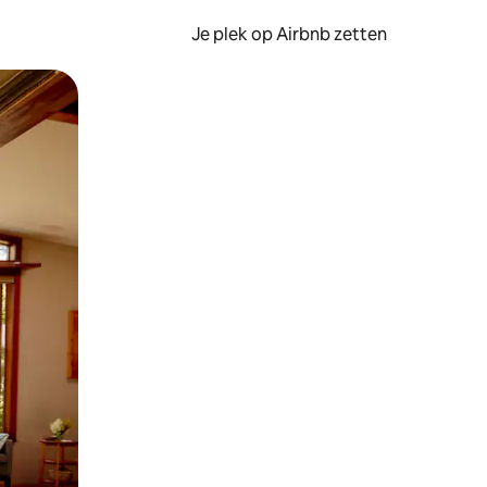
Je plek op Airbnb zetten
en of swipen.