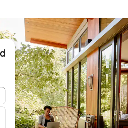
nd
een keuze met je de pijltjestoetsen omhoog en omlaag, óf door te tikk