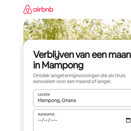
Ga
direct
naar
inhoud
Verblijven van een maa
in Mampong
Ontdek langetermijnwoningen die als thuis
aanvoelen voor een maand of langer.
Locatie
Wanneer er resultaten beschikbaar zijn, maak je 
Aankomst