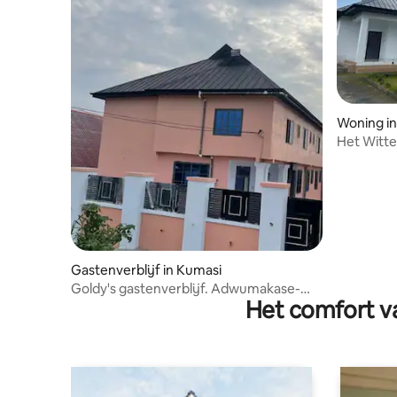
Woning i
Het Witt
villa met
Gastenverblijf in Kumasi
Goldy's gastenverblijf. Adwumakase-
Het comfort va
kese