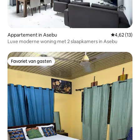
Appartement in Asebu
Gemiddelde be
4,62 (13)
Luxe moderne woning met 2 slaapkamers in Asebu
Favoriet van gasten
Favoriet van gasten