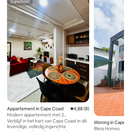
Superhost
Superhost
Appartement in Cape Coast
Gemiddelde beoordeling van 4
4,88 (8)
Modern appartement met 2
slaapkamers en Afrikaanse sfeer -
Verblijf in het hart van Cape Coast in dit
Woning in Cape C
Kaapkust
levendige, volledig ingerichte
Bless Homes