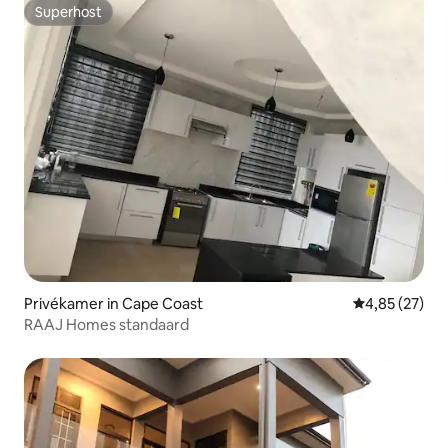
Superhost
Superhost
Privékamer in Cape Coast
Gemiddelde be
4,85 (27)
RAAJ Homes standaard