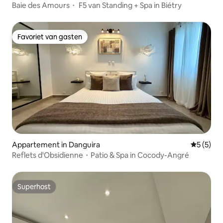
Baie des Amours・ F5 van Standing + Spa in Biétry
Favoriet van gasten
Favoriet van gasten
Appartement in Danguira
Gemiddeld
5 (5)
Reflets d'Obsidienne・Patio & Spa in Cocody-Angré
Superhost
Superhost