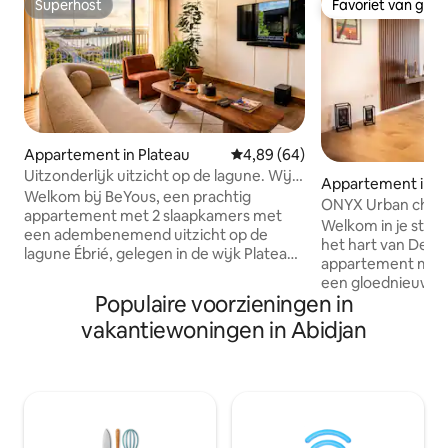
Superhost
Favoriet van gas
Superhost
Favoriet van gas
Appartement in Plateau
Gemiddelde beoordeling van 4,
4,89 (64)
Uitzonderlijk uitzicht op de lagune. Wijk
Appartement in 
Le Plateau
Welkom bij BeYous, een prachtig
ONYX Urban chic oase Rue des
appartement met 2 slaapkamers met
@2plateaux
Welkom in je stijlv
een adembenemend uitzicht op de
het hart van Deux 
lagune Ébrié, gelegen in de wijk Plateau.
appartement met t
Deze accommodatie is ideaal voor
een gloednieuwe r
zakenreizigers, stellen of gezinnen en
Populaire voorzieningen in
perfecte mix van
combineert comfort, moderniteit en
adembenemend uit
vakantiewoningen in Abidjan
sereniteit. Hoogtepunten: ✔
weelderige natuur.
Panoramisch uitzicht op de lagune
meubels en chiqu
vanuit je woonkamer. ✔ Snelle wifi,
keuken, voorzien 
Netflix en Canal Horizon ✔ conditionner
apparatuur *Twee serene slaapkamers
air Ingerichte keuken ✔ Gratis parkeren
met elk zacht be
en 24-uursbeveiliging. Centrale locatie,
voorzieningen: ee
schoonmaakservice inbegrepen.