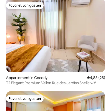
Favoriet van gasten
Favoriet van gasten
Appartement in Cocody
Gemiddelde be
4,88 (26)
T2 Elegant Premium Vallon Rue des Jardins Snelle wifi
Favoriet van gasten
Favoriet van gasten