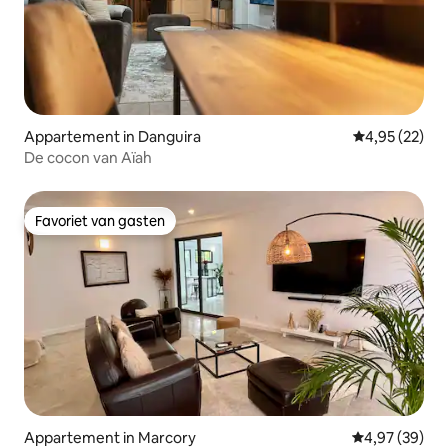
Appartement in Danguira
Gemiddelde be
4,95 (22)
De cocon van Aïah
Favoriet van gasten
Favoriet van gasten
Appartement in Marcory
Gemiddelde be
4,97 (39)