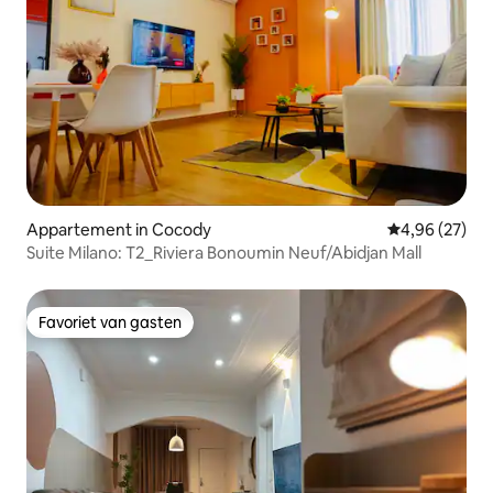
Appartement in Cocody
Gemiddelde be
4,96 (27)
Suite Milano: T2_Riviera Bonoumin Neuf/Abidjan Mall
Favoriet van gasten
Favoriet van gasten