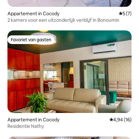
Appartement in Cocody
Gemiddeld
5 (7)
2 kamers voor een uitzonderlijk verblijf in Bonoumin
Favoriet van gasten
Favoriet van gasten
Appartement in Cocody
Gemiddelde be
4,94 (16)
Residentie Nathy