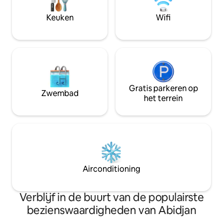
zwembad *Toplocatie: Gelegen in een
Reserveren✌️
bruisende 2 platea
Keuken
Wifi
Gratis parkeren op
Zwembad
het terrein
Airconditioning
Verblijf in de buurt van de populairste
bezienswaardigheden van Abidjan