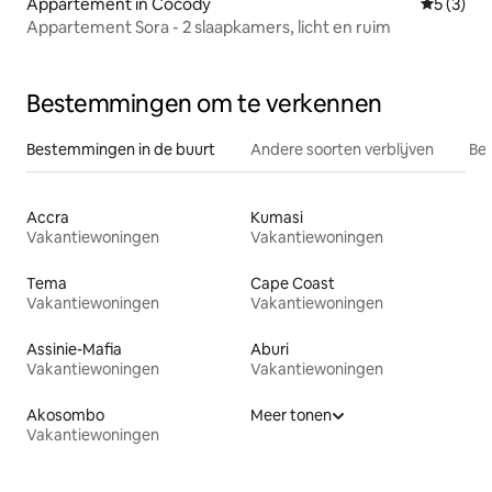
Appartement in Cocody
Gemiddeld
5 (3)
Appartement Sora - 2 slaapkamers, licht en ruim
Bestemmingen om te verkennen
Bestemmingen in de buurt
Andere soorten verblijven
Bes
Accra
Kumasi
Vakantiewoningen
Vakantiewoningen
Tema
Cape Coast
Vakantiewoningen
Vakantiewoningen
Assinie-Mafia
Aburi
Vakantiewoningen
Vakantiewoningen
Akosombo
Meer tonen
Vakantiewoningen