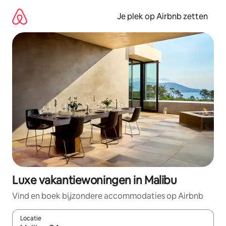
Ga
direct
Je plek op Airbnb zetten
naar
inhoud
Luxe vakantiewoningen in Malibu
Vind en boek bijzondere accommodaties op Airbnb
Locatie