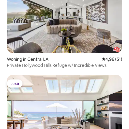
Woning in Central LA
Gemiddelde be
4,96 (51)
Private Hollywood Hills Refuge w/ Incredible Views
Luxe
Luxe