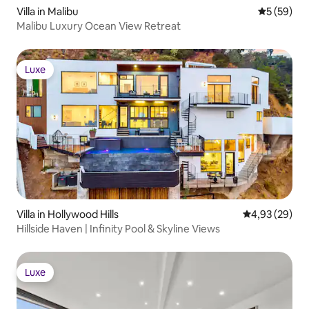
Villa in Malibu
Gemiddelde
5 (59)
Malibu Luxury Ocean View Retreat
Luxe
Luxe
Villa in Hollywood Hills
Gemiddelde be
4,93 (29)
Hillside Haven | Infinity Pool & Skyline Views
Luxe
Luxe