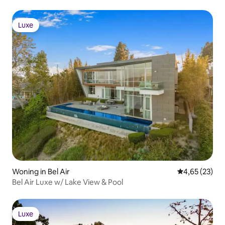
Luxe
Luxe
Woning in Bel Air
Gemiddelde be
4,65 (23)
Bel Air Luxe w/ Lake View & Pool
Luxe
Luxe