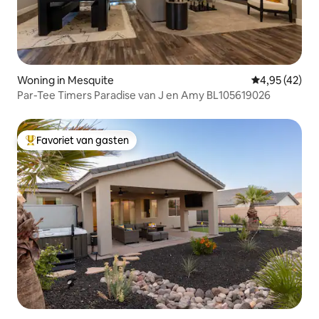
Woning in Mesquite
Gemiddelde be
4,95 (42)
Par-Tee Timers Paradise van J en Amy BL105619026
Favoriet van gasten
Topfavoriet van gasten