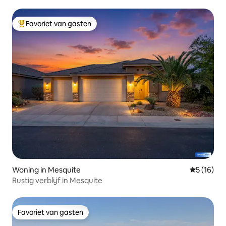
Favoriet van gasten
Topfavoriet van gasten
Woning in Mesquite
Gemiddelde
5 (16)
Rustig verblijf in Mesquite
Favoriet van gasten
Favoriet van gasten