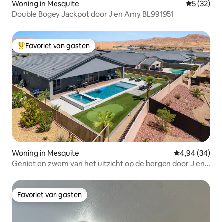
Woning in Mesquite
Gemiddelde
5 (32)
Double Bogey Jackpot door J en Amy BL991951
Favoriet van gasten
Topfavoriet van gasten
Woning in Mesquite
Gemiddelde be
4,94 (34)
Geniet en zwem van het uitzicht op de bergen door J en
Amy 992400
Favoriet van gasten
Favoriet van gasten