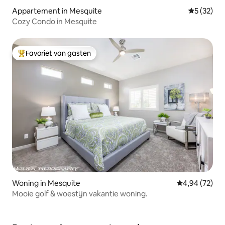
Appartement in Mesquite
Gemiddelde
5 (32)
Cozy Condo in Mesquite
Favoriet van gasten
Topfavoriet van gasten
Woning in Mesquite
Gemiddelde be
4,94 (72)
Mooie golf & woestijn vakantie woning.