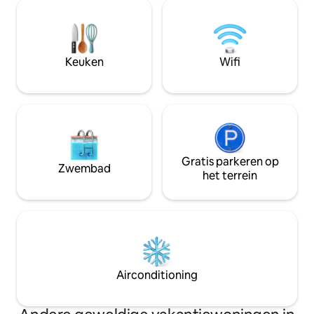
bistrotafel. Op een steenworp afstand
keuken en geniete
van een clubhuis met spelletjes,
uitzicht op de be
wasserette en douches. Op slechts 10
vanaf de accommo
minuten van de golfbaan en casino's van
gezinnen of groep
Mesquite, en in de buurt van
naar buitenplezier
Keuken
Wifi
schilderachtige off-road paden. Perfect
voor huwelijksreizen, jubilea of koppels
die op zoek zijn naar een gezellig,
onvergetelijk uitje.
Gratis parkeren op
Zwembad
het terrein
Airconditioning