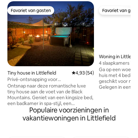
Favoriet van gasten
Favoriet van gas
Favoriet van gasten
Favoriet van gas
Woning in Littlefie
4 slaapkamers in h
uTV/Horse/Golf H
Ga op een woestij
Tiny house in Littlefield
Gemiddelde beoordeling van 4,
4,93 (54)
huis met 4 bedden
Privé-ontsnapping voor
geschikt voor max
buitenliefhebbers en tortelduifjes
Ontsnap naar deze romantische luxe
Gelegen in een pla
tiny house aan de voet van de Black
minuten van Mesq
Mountains. Geniet van een kingsize bed,
bergen, heb je ge
een badkamer in spa-stijl, een
uTV-paden, een o
Populaire voorzieningen in
kitchenette en een loft met twee
paarden, een camp
eenpersoonsbedden voor kinderen.
voldoende parkee
vakantiewoningen in Littlefield
Ontspan met uitzicht op de bergen, een
recreatieve traile
bubbelbad voor vier personen, een
ontspannen in gez
gasvuurplaats, een barbecue en een
genieten van een v