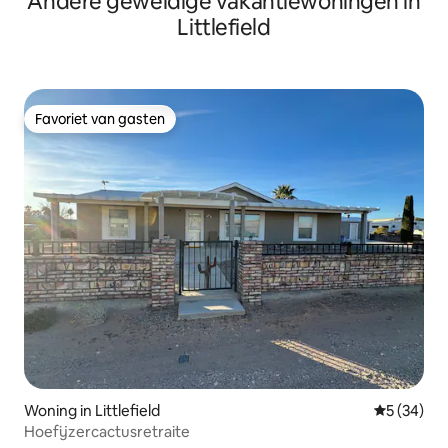
Andere geweldige vakantiewoningen in
Littlefield
Favoriet van gasten
Favoriet van gasten
Woning in Littlefield
Gemiddelde
5 (34)
Hoefijzercactusretraite