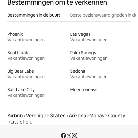
Bestemmingen om te verkennen
Bestemmingen in de buurt
Beste bezienswaardigheden in de
Phoenix
Las Vegas
Vakantiewoningen
Vakantiewoningen
Scottsdale
Palm Springs
Vakantiewoningen
Vakantiewoningen
Big Bear Lake
Sedona
Vakantiewoningen
Vakantiewoningen
Salt Lake City
Meer tonen
Vakantiewoningen
Airbnb
Verenigde Staten
Arizona
Mohave County
Littlefield