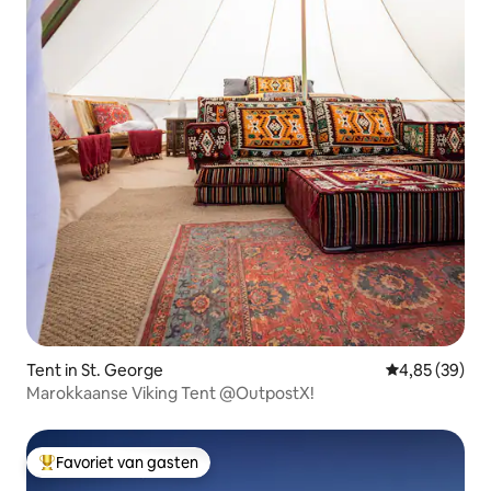
Tent in St. George
Gemiddelde be
4,85 (39)
Marokkaanse Viking Tent @OutpostX!
Favoriet van gasten
Topfavoriet van gasten