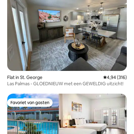
Flat in St. George
Gemiddelde beo
4,94 (316)
Las Palmas - GLOEDNIEUW met een GEWELDIG uitzicht!
Favoriet van gasten
Favoriet van gasten