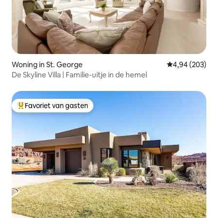
Woning in St. George
Gemiddelde beo
4,94 (203)
De Skyline Villa | Familie-uitje in de hemel
Favoriet van gasten
Topfavoriet van gasten