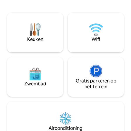
en ander speelgoed in garage voor 2
parken, plonskusse
auto's met een fietsreinigingsstation op
kindermuseum, bib
slechts enkele meters afstand. Lucht je
en nog veel meer.
tenen op koel gras en ontspan in de
om te beginnen al
schaduw van overvloedige bomen.
van het zuiden va
Dineer buiten op het dek. Toegang tot
National Park, Sn
Snow Canyon, Zion, Bryce en meren, ligt
Amphitheater, St.
Keuken
Wifi
op enkele minuten afstand!
meer). Dicht bij alles, maar op een
rustige historisc
Gratis parkeren op
Zwembad
het terrein
Airconditioning