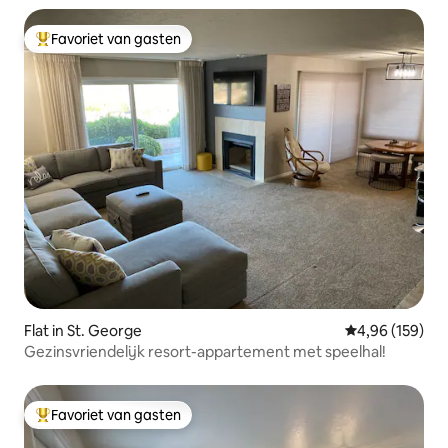
Favoriet van gasten
Topfavoriet van gasten
Flat in St. George
Gemiddelde beo
4,96 (159)
Gezinsvriendelijk resort-appartement met speelhal!
Favoriet van gasten
Topfavoriet van gasten