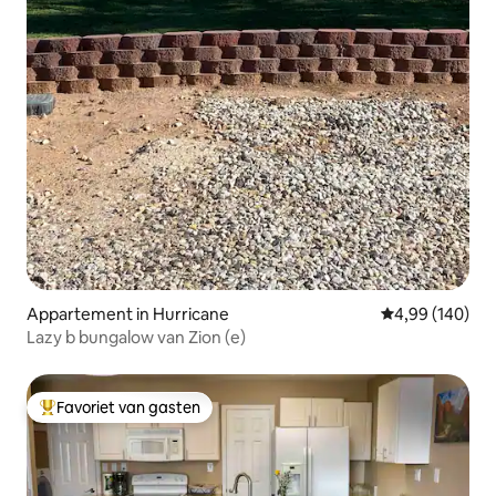
Appartement in Hurricane
Gemiddelde beo
4,99 (140)
Lazy b bungalow van Zion (e)
Favoriet van gasten
Topfavoriet van gasten