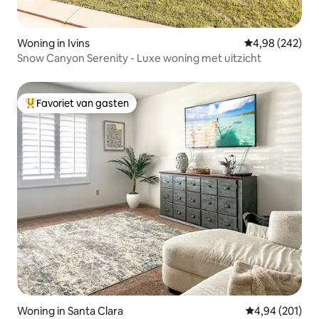
Woning in Ivins
Gemiddelde beo
4,98 (242)
Snow Canyon Serenity - Luxe woning met uitzicht
Favoriet van gasten
Topfavoriet van gasten
Woning in Santa Clara
Gemiddelde beo
4,94 (201)