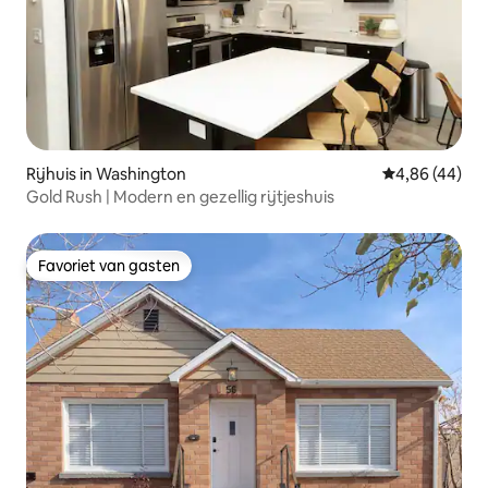
Rijhuis in Washington
Gemiddelde be
4,86 (44)
Gold Rush | Modern en gezellig rijtjeshuis
Favoriet van gasten
Favoriet van gasten