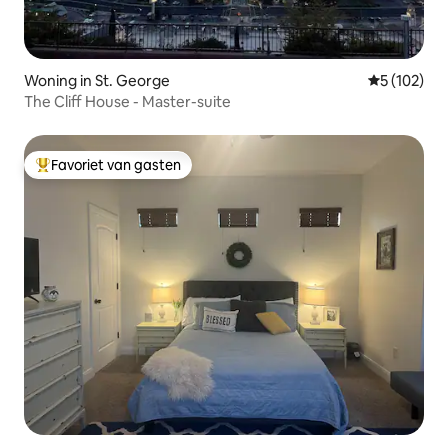
Woning in St. George
Gemiddelde 
5 (102)
The Cliff House - Master-suite
Favoriet van gasten
Topfavoriet van gasten