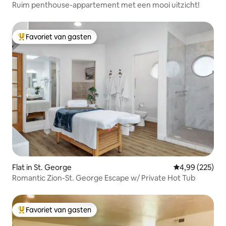
Ruim penthouse-appartement met een mooi uitzicht!
Favoriet van gasten
Topfavoriet van gasten
Flat in St. George
Gemiddelde beo
4,99 (225)
Romantic Zion-St. George Escape w/ Private Hot Tub
Favoriet van gasten
Topfavoriet van gasten