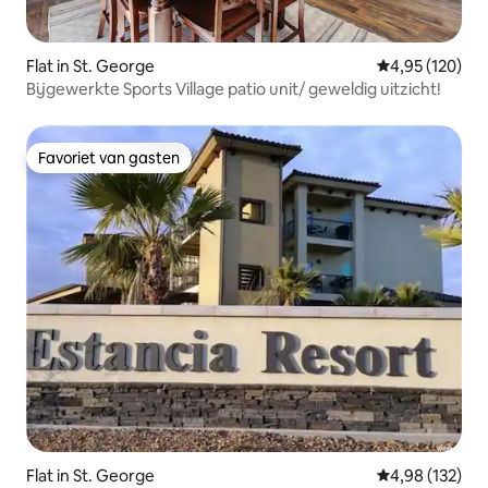
Flat in St. George
Gemiddelde beo
4,95 (120)
Bijgewerkte Sports Village patio unit/ geweldig uitzicht!
Favoriet van gasten
Favoriet van gasten
Flat in St. George
Gemiddelde beo
4,98 (132)