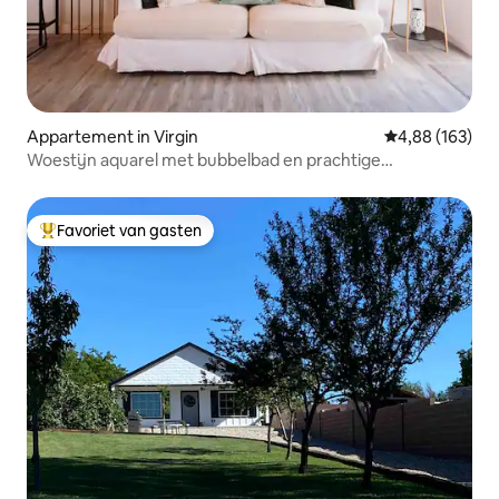
Appartement in Virgin
Gemiddelde beo
4,88 (163)
Woestijn aquarel met bubbelbad en prachtige
buitenruimte
Favoriet van gasten
Topfavoriet van gasten