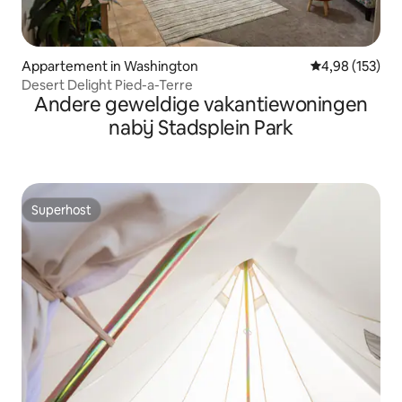
Appartement in Washington
Gemiddelde beo
4,98 (153)
Desert Delight Pied-a-Terre
Andere geweldige vakantiewoningen
nabij Stadsplein Park
Superhost
Superhost