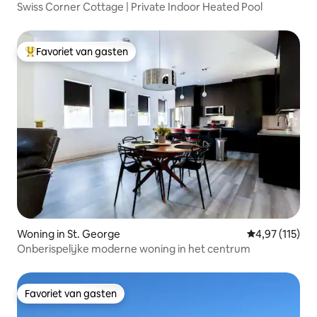
Swiss Corner Cottage | Private Indoor Heated Pool
Favoriet van gasten
Topfavoriet van gasten
Woning in St. George
Gemiddelde be
4,97 (115)
Onberispelijke moderne woning in het centrum
Favoriet van gasten
Favoriet van gasten