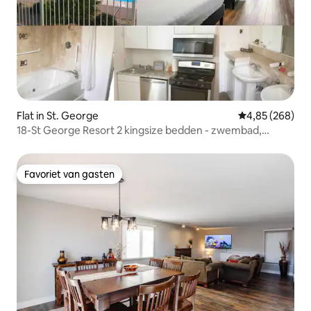
Flat in St. George
Gemiddelde beo
4,85 (268)
18-St George Resort 2 kingsize bedden - zwembad,
bubbelbad.
Favoriet van gasten
Favoriet van gasten