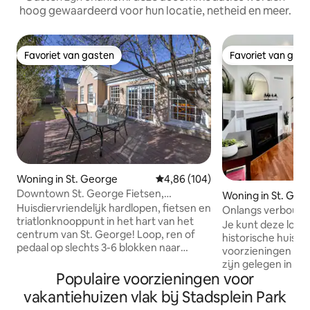
hoog gewaardeerd voor hun locatie, netheid en meer.
Favoriet van gasten
Favoriet van gas
Favoriet van gasten
Favoriet van gas
Woning in St. George
Gemiddelde beoordeling van 4,8
4,86 (104)
Downtown St. George Fietsen,
Woning in St. Geo
Hardlopen, Triatlon Hub
Huisdiervriendelijk hardlopen, fietsen en
Onlangs verbouwd h
triatlonknooppunt in het hart van het
centrum
Je kunt deze locatie
centrum van St. George! Loop, ren of
historische huis h
pedaal op slechts 3-6 blokken naar
voorzieningen en
Ironman St. George / Marathon
zijn gelegen in he
finishlijnen, 3 fiets- en hardloopwinkels,
Populaire voorzieningen voor
van St. George. Op loopafstand van
bakkers, koffie en toprestaurants!
meer dan 20 resta
vakantiehuizen vlak bij Stadsplein Park
Veilige fietsen, golfclubs, motorfietsen
historische bezie