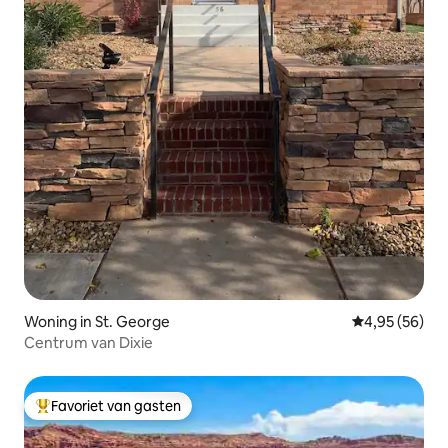
Woning in St. George
Gemiddelde be
4,95 (56)
Centrum van Dixie
Favoriet van gasten
Topfavoriet van gasten