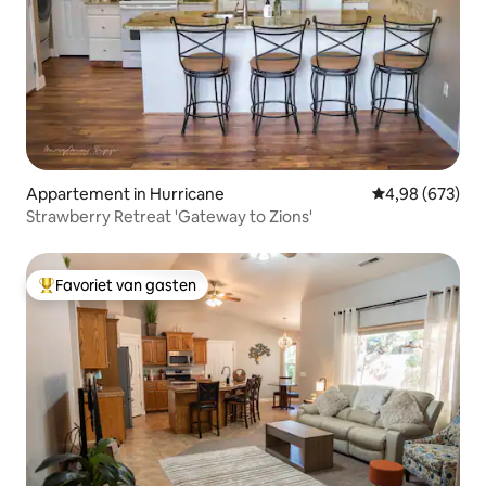
Appartement in Hurricane
Gemiddelde beo
4,98 (673)
Strawberry Retreat 'Gateway to Zions'
Favoriet van gasten
Topfavoriet van gasten