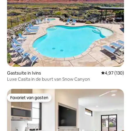
Gastsuite in Ivins
Gemiddelde beo
4,97 (130)
Luxe Casita in de buurt van Snow Canyon
Favoriet van gasten
Favoriet van gasten