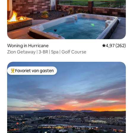
Woning in Hurricane
Gemiddelde beo
4,97 (262)
Zion Getaway | 3-BR | Spa | Golf Course
Favoriet van gasten
Topfavoriet van gasten