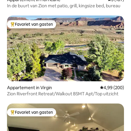
In de buurt van Zion met patio, grill, kingsize bed, bureau
Favoriet van gasten
Topfavoriet van gasten
Appartement in Virgin
Gemiddelde beo
4,99 (200)
Zion Riverfront Retreat/Walkout BSMT Apt/Top uitzicht
Favoriet van gasten
Topfavoriet van gasten