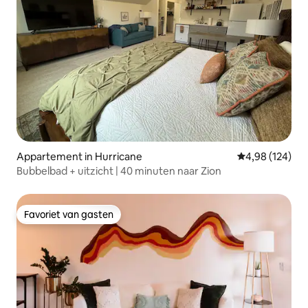
Appartement in Hurricane
Gemiddelde beo
4,98 (124)
Bubbelbad + uitzicht | 40 minuten naar Zion
Favoriet van gasten
Favoriet van gasten