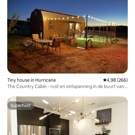
Tiny house in Hurricane
Gemiddelde beo
4,98 (266)
The Country Cabin - rust en ontspanning in de buurt van
de parken
Superhost
Superhost