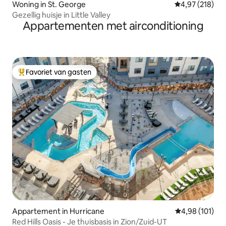
Woning in St. George
Gemiddelde beo
4,97 (218)
Gezellig huisje in Little Valley
Appartementen met airconditioning
Favoriet van gasten
Topfavoriet van gasten
Appartement in Hurricane
Gemiddelde beo
4,98 (101)
Red Hills Oasis - Je thuisbasis in Zion/Zuid-UT