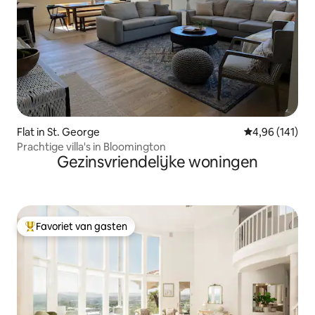
Flat in St. George
Gemiddelde beo
4,96 (141)
Prachtige villa's in Bloomington
Gezinsvriendelijke woningen
Favoriet van gasten
Topfavoriet van gasten