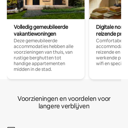
Volledig gemeubileerde
Digitale nom
vakantiewoningen
reizende prof
Deze gemeubileerde
Comfortabele
accommodaties hebben alle
accommodatie
voorzieningen van thuis, van
reizende en op
rustige berghutten tot
werkende profe
handige appartementen
wifi en special
midden in de stad.
Voorzieningen en voordelen voor
langere verblijven