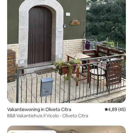
Vakantiewoning in Oliveto Citra
Gemiddelde be
4,89 (45)
B&B Vakantiehuis Il Vicolo - Oliveto Citra