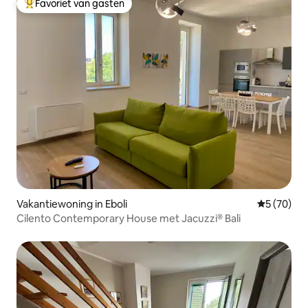
Favoriet van gasten
Topfavoriet van gasten
Vakantiewoning in Eboli
Gemiddelde
5 (70)
Cilento Contemporary House met Jacuzzi® Bali