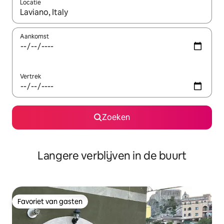
Locatie
Wanneer er resultaten beschikbaar zijn, maak je een keuze met 
Aankomst
Vertrek
Zoeken
Langere verblijven in de buurt
Favoriet van gasten
Favoriet van gasten