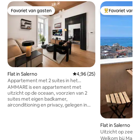
Favoriet van gasten
Favoriet van g
Favoriet van gasten
Topfavoriet van 
Flat in Salerno
Gemiddelde beoordeling van 4,
4,96 (25)
Appartement met 2 suites in het
historische centrum van Salerno
AMMARE is een appartement met
uitzicht op de oceaan, voorzien van 2
suites met eigen badkamer,
airconditioning en privacy, gelegen in
het historische centrum van Salerno.
Een volledig uitgerust, premium
appartement: 2 slaapkamers met
Flat in Salerno
tweepersoonsbed, een gezellige
Uitzicht op zee Sa
woonkamer, een goed ingerichte
Rooftop
Welkom bij Mare in