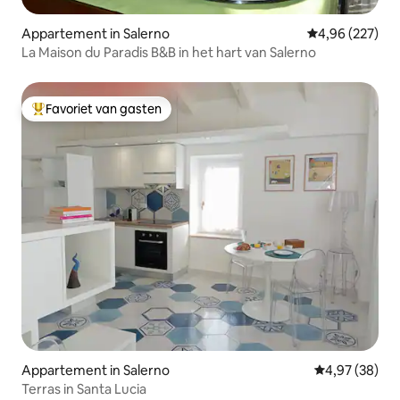
Appartement in Salerno
Gemiddelde beo
4,96 (227)
La Maison du Paradis B&B in het hart van Salerno
Favoriet van gasten
Topfavoriet van gasten
Appartement in Salerno
Gemiddelde be
4,97 (38)
Terras in Santa Lucia