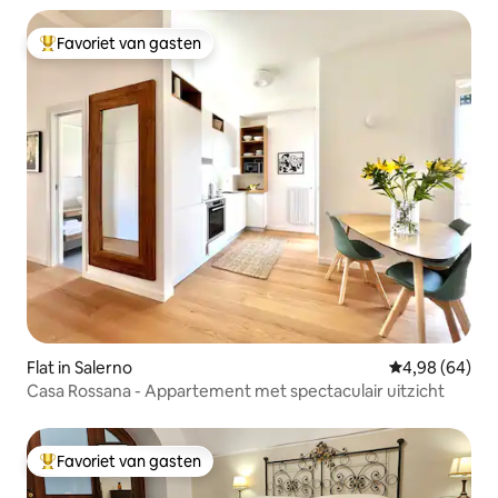
Favoriet van gasten
Topfavoriet van gasten
Flat in Salerno
Gemiddelde be
4,98 (64)
Casa Rossana - Appartement met spectaculair uitzicht
Favoriet van gasten
Topfavoriet van gasten