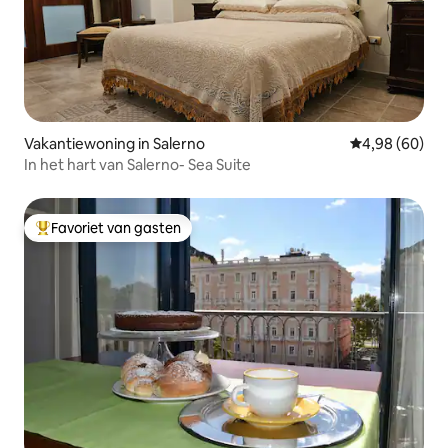
Vakantiewoning in Salerno
Gemiddelde be
4,98 (60)
In het hart van Salerno- Sea Suite
Favoriet van gasten
Topfavoriet van gasten