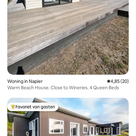
Woning in Napier
Gemiddelde be
4,85 (20)
Warm Beach House. Close to Wineries. 4 Queen Beds
Favoriet van gasten
Topfavoriet van gasten