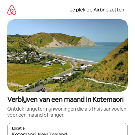
Ga
direct
Je plek op Airbnb zetten
naar
inhoud
Verblijven van een maand in Kotemaori
Ontdek langetermijnwoningen die als thuis aanvoelen
voor een maand of langer.
Locatie
Wanneer er resultaten beschikbaar zijn, maak je een keuze met 