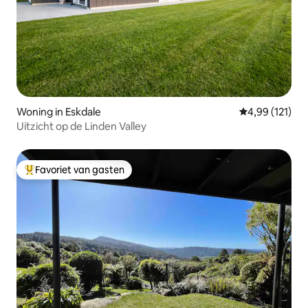
Woning in Eskdale
Gemiddelde beo
4,99 (121)
Uitzicht op de Linden Valley
Favoriet van gasten
Topfavoriet van gasten