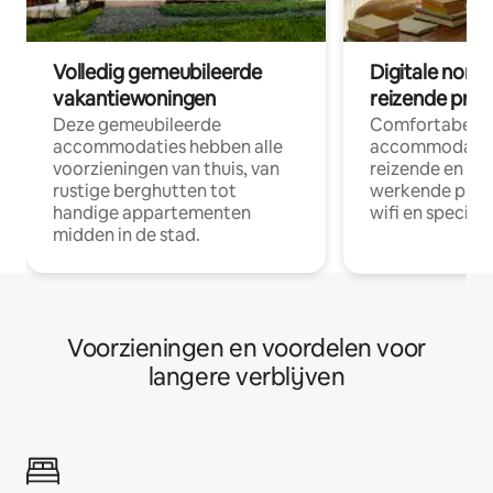
Volledig gemeubileerde
Digitale nom
vakantiewoningen
reizende prof
Deze gemeubileerde
Comfortabele
accommodaties hebben alle
accommodatie
voorzieningen van thuis, van
reizende en op
rustige berghutten tot
werkende profe
handige appartementen
wifi en special
midden in de stad.
Voorzieningen en voordelen voor
langere verblijven