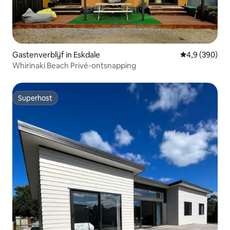
Gastenverblijf in Eskdale
Gemiddelde be
4,9 (390)
Whirinaki Beach Privé-ontsnapping
Superhost
Superhost