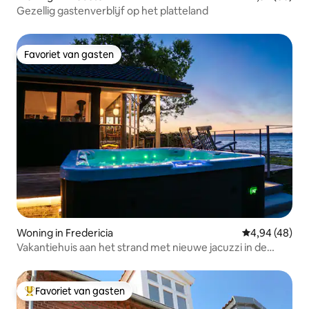
Gezellig gastenverblijf op het platteland
Favoriet van gasten
Favoriet van gasten
Woning in Fredericia
Gemiddelde be
4,94 (48)
Vakantiehuis aan het strand met nieuwe jacuzzi in de
buitenlucht
Favoriet van gasten
Topfavoriet van gasten