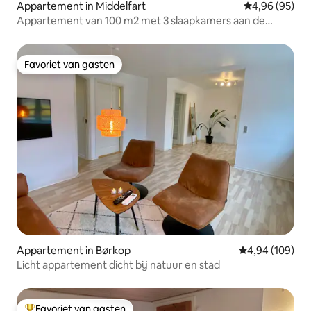
Appartement in Middelfart
Gemiddelde be
4,96 (95)
Appartement van 100 m2 met 3 slaapkamers aan de
Gamborgfjord
Favoriet van gasten
Favoriet van gasten
Appartement in Børkop
Gemiddelde beo
4,94 (109)
Licht appartement dicht bij natuur en stad
Favoriet van gasten