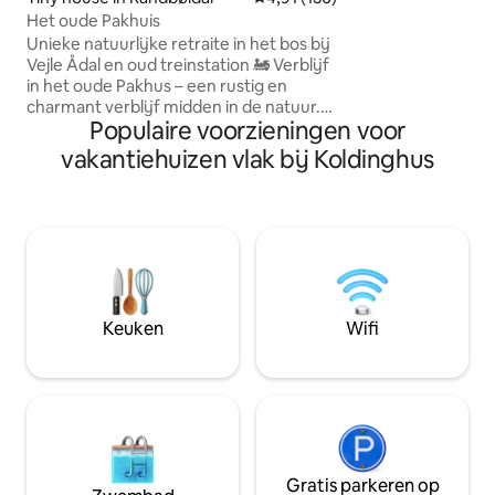
tweepersoonsbed. Buiten zijn er t
Het oude Pakhuis
terrassen, beide me
houtkachel voorzie
Unieke natuurlijke retraite in het bos bij
beschikbaar bran
Vejle Ådal en oud treinstation 🚂 Verblijf
beddengoed als h
in het oude Pakhus – een rustig en
inbegrepen.
charmant verblijf midden in de natuur.
Populaire voorzieningen voor
Omgeven door bos en vogelgezang,
met een eigen terras en tuin. Binnen
vakantiehuizen vlak bij Koldinghus
vind je een houtkachel, een bad en een
volledig uitgeruste keuken. Ervaar de
prachtige wandelroutes in Vejle Ådal, of
nabijgelegen bezienswaardigheden
zoals Legoland, Lego House, het graf
van Egtvedigen, Jellingstenene, Vejle
Fjord en Bindeballe Købmandsgård.
Perfect voor twee personen die op zoek
Keuken
Wifi
zijn naar rust, natuur en aanwezigheid –
op slechts 15 minuten van LEGOLAND.
Gratis parkeren op