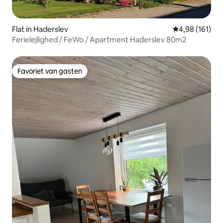
Flat in Haderslev
Gemiddelde beo
4,98 (161)
Ferielejlighed / FeWo / Apartment Haderslev 80m2
Favoriet van gasten
Favoriet van gasten