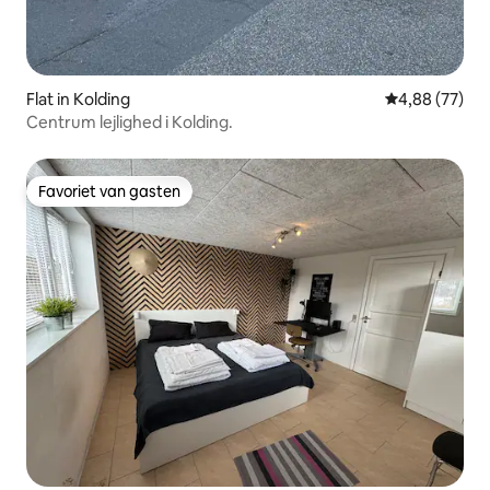
Flat in Kolding
Gemiddelde be
4,88 (77)
Centrum lejlighed i Kolding.
Favoriet van gasten
Favoriet van gasten