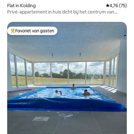
Flat in Kolding
Gemiddelde be
4,76 (75)
Privé-appartement in huis dicht bij het centrum van
Kolding
Favoriet van gasten
Topfavoriet van gasten