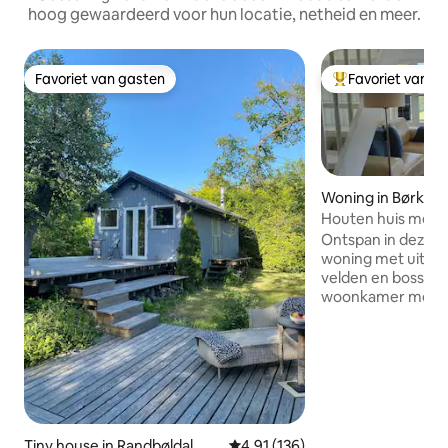
hoog gewaardeerd voor hun locatie, netheid en meer.
Favoriet van gasten
Favoriet van g
Favoriet van gasten
Topfavoriet van 
Woning in Børkop
Houten huis met p
Ontspan in deze u
woning met uitzich
velden en bossen.
woonkamer met k
bankgedeelte, toi
boven met slaapka
verhoogde bedde
en een eenpersoo
rekening mee dat 
verdieping een beet
niet zoveel ruimte
Tiny house in Randbøldal
Gemiddelde beoordeling van 4,9
4,91 (136)