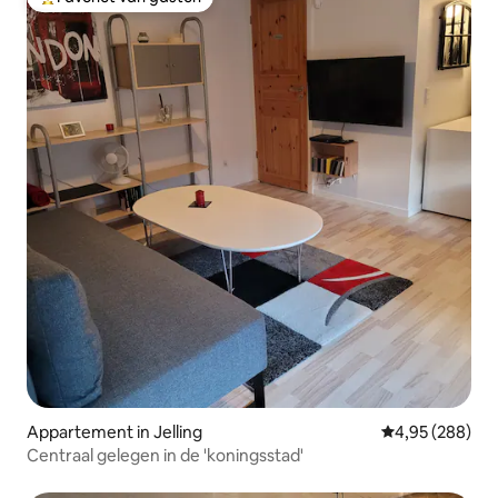
Topfavoriet van gasten
Appartement in Jelling
Gemiddelde beo
4,95 (288)
Centraal gelegen in de 'koningsstad'