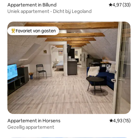
Appartement in Billund
Gemiddelde be
4,97 (33)
Uniek appartement - Dicht bij Legoland
Favoriet van gasten
Topfavoriet van gasten
Appartement in Horsens
Gemiddelde be
4,93 (15)
Gezellig appartement