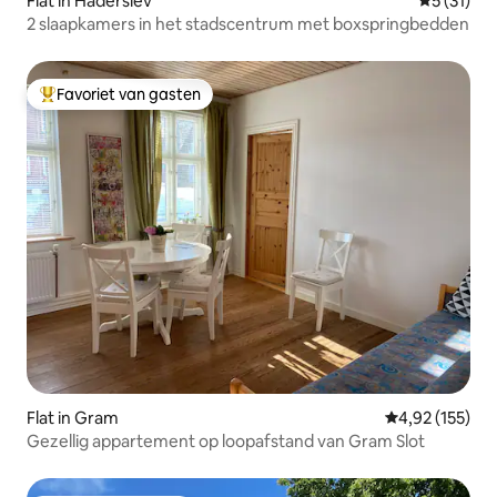
Flat in Haderslev
Gemiddeld
5 (31)
2 slaapkamers in het stadscentrum met boxspringbedden
Favoriet van gasten
Topfavoriet van gasten
Flat in Gram
Gemiddelde beo
4,92 (155)
Gezellig appartement op loopafstand van Gram Slot