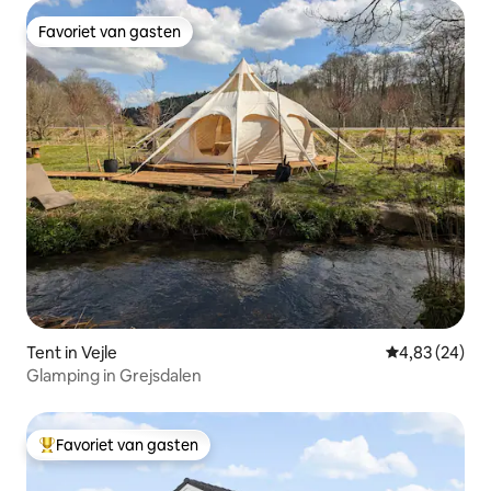
Favoriet van gasten
Favoriet van gasten
Tent in Vejle
Gemiddelde be
4,83 (24)
Glamping in Grejsdalen
Favoriet van gasten
Topfavoriet van gasten