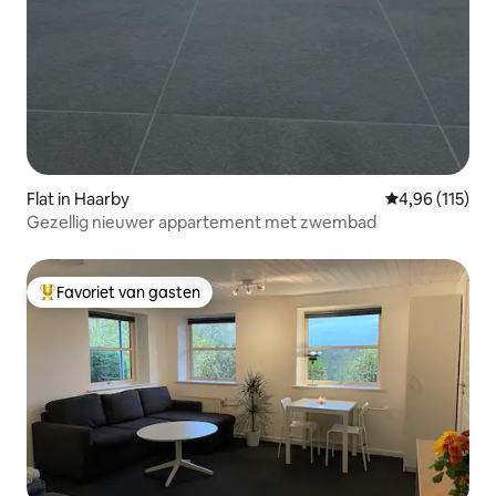
Flat in Haarby
Gemiddelde beo
4,96 (115)
Gezellig nieuwer appartement met zwembad
Favoriet van gasten
Topfavoriet van gasten