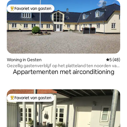
Favoriet van gasten
Topfavoriet van gasten
Woning in Gesten
Gemiddelde
5 (48)
Gezellig gastenverblijf op het platteland ten noorden van
Appartementen met airconditioning
Vejen
Favoriet van gasten
Topfavoriet van gasten