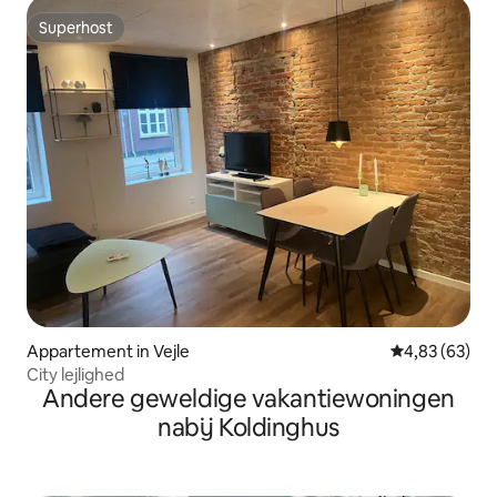
Superhost
Superhost
Appartement in Vejle
Gemiddelde be
4,83 (63)
City lejlighed
Andere geweldige vakantiewoningen
nabij Koldinghus