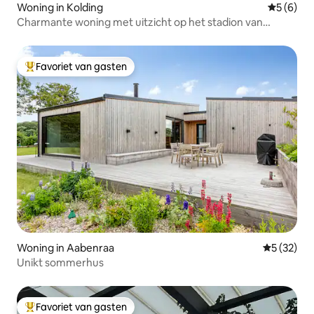
Woning in Kolding
Gemiddeld
5 (6)
Charmante woning met uitzicht op het stadion van
Kolding
Favoriet van gasten
Topfavoriet van gasten
Woning in Aabenraa
Gemiddelde
5 (32)
Unikt sommerhus
Favoriet van gasten
Topfavoriet van gasten