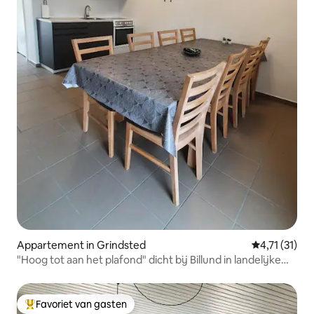
Appartement in Grindsted
Gemiddelde b
4,71 (31)
"Hoog tot aan het plafond" dicht bij Billund in landelijke
idylle
Favoriet van gasten
Topfavoriet van gasten