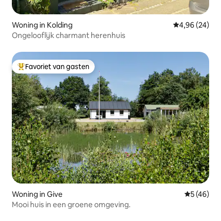
Woning in Kolding
Gemiddelde be
4,96 (24)
Ongelooflijk charmant herenhuis
Favoriet van gasten
Topfavoriet van gasten
Woning in Give
Gemiddelde
5 (46)
Mooi huis in een groene omgeving.