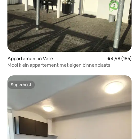
Appartement in Vejle
Gemiddelde beo
4,98 (185)
Mooi klein appartement met eigen binnenplaats
Superhost
Superhost