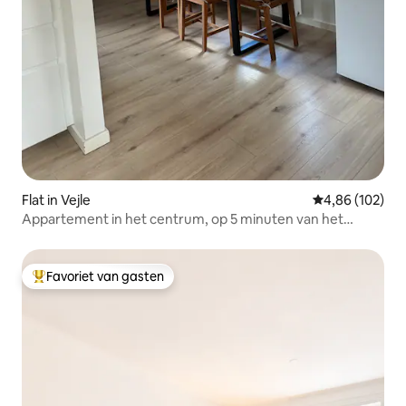
Flat in Vejle
Gemiddelde beo
4,86 (102)
Appartement in het centrum, op 5 minuten van het
busstation
Favoriet van gasten
Topfavoriet van gasten