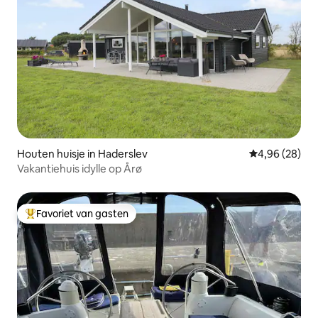
Houten huisje in Haderslev
Gemiddelde be
4,96 (28)
Vakantiehuis idylle op Årø
Favoriet van gasten
Topfavoriet van gasten