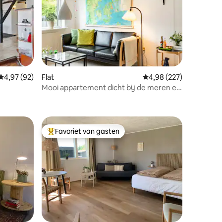
Gemiddelde beoordeling van 4,97 op 5, 92 recensies
4,97 (92)
Flat
Gemiddelde beoordeling
4,98 (227)
Mooi appartement dicht bij de meren en
ecensies
het centrum
Favoriet van gasten
Topfavoriet van gasten