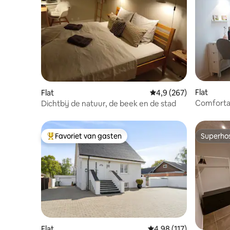
Flat
Flat
Gemiddelde beoordelin
4,9 (267)
Comforta
Dichtbij de natuur, de beek en de stad
personen
Favoriet van gasten
Superho
Topfavoriet van gasten
Superho
Flat
Gemiddelde beoordeling
4,98 (117)