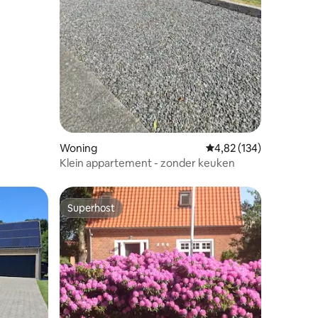
ecensies
Woning
Gemiddelde beoordeling
4,82 (134)
Klein appartement - zonder keuken
Superhost
Superhost