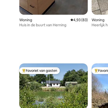
Woning
Gemiddelde beoordelin
4,93 (83)
Woning
Huis in de buurt van Herning
Heerlijk 
dicht bij
Favoriet van gasten
Favor
Topfavoriet van gasten
Topfavor