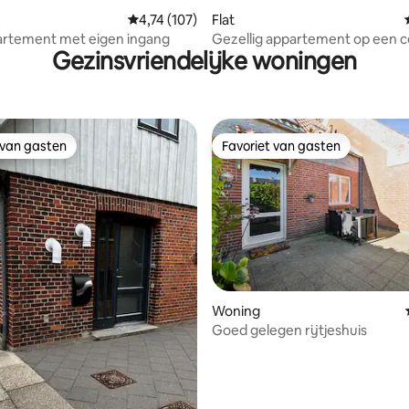
Gemiddelde beoordeling van 4,74 op 5, 107 r
4,74 (107)
Flat
artement met eigen ingang
Gezellig appartement op een c
Gezinsvriendelijke woningen
locatie.
 van gasten
Favoriet van gasten
 van gasten
Favoriet van gasten
Woning
Goed gelegen rijtjeshuis