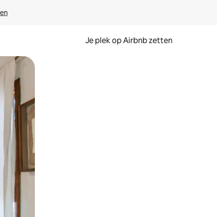
ven
Je plek op Airbnb zetten
en of swipen.