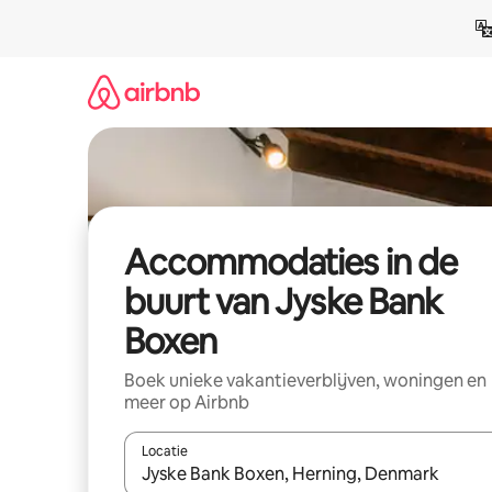
Ga
direct
naar
inhoud
Accommodaties in de
buurt van Jyske Bank
Boxen
Boek unieke vakantieverblijven, woningen en
meer op Airbnb
Locatie
Wanneer er resultaten beschikbaar zijn, maak je 