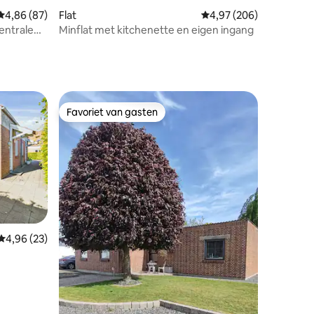
ecensies
Gemiddelde beoordeling van 4,86 op 5, 87 recensies
4,86 (87)
Flat
Gemiddelde beoordeling
4,97 (206)
entrale
Minflat met kitchenette en eigen ingang
Favoriet van gasten
Favoriet van gasten
Gemiddelde beoordeling van 4,96 op 5, 23 recensies
4,96 (23)