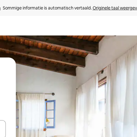
Sommige informatie is automatisch vertaald. 
Originele taal weerge
een keuze met je de pijltjestoetsen omhoog en omlaag, óf door te tikk