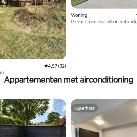
ling van 5 op 5, 46 recensies
Woning
Grote en unieke villa in natuurli
omgeving.
Gemiddelde beoordeling van 4,97 op 5, 32 r
4,97 (32)
en
Appartementen met airconditioning
Superhost
Superhost