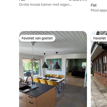
Grote mooie kamer met eigen
Flat
kitchenette en badkamer
Mooi app
Favoriet van gasten
Favoriet
Favoriet van gasten
Favoriet