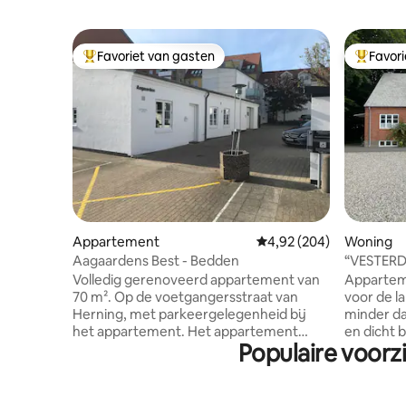
Favoriet van gasten
Favor
Topfavoriet van gasten
Topfavor
Appartement
Gemiddelde beoordeling
4,92 (204)
Woning
Aagaardens Best - Bedden
“VESTERDA
BOXEN e
Volledig gerenoveerd appartement van
Apparteme
70 m². Op de voetgangersstraat van
voor de l
Herning, met parkeergelegenheid bij
minder d
het appartement. Het appartement
en dicht 
Populaire voorz
heeft 2 slaapkamers met Continental-
Herning. Het basisappartement bevindt
tweepersoonsbedden, een nieuwe
zich op d
mooie badkamer en een grote
slaapkam
woonkamer en keuken/woonkamer. Het
badkamer