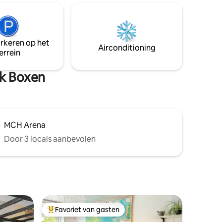
6 km naar Herning Centrum en
erdieping
Convention Center, dezelfde afstand tot
De
MCH Messecenter Herning, FCM Arena
een
en Jyske Bank Boxen. Het nieuwe
. Wij
arkeren op het
Regionaal Ziekenhuis Gødstrup ligt op
rhuur
Airconditioning
errein
slechts 3,5 km afstand. Op een paar
korte afstand zijn er bushaltes, bakkerij,
pizzaria, winkelen, etc.
nk Boxen
MCH Arena
Door 3 locals aanbevolen
Favoriet van gasten
Topfavoriet van gasten