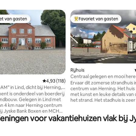
iet van gasten
Favoriet van gasten
iet van gasten
Topfavoriet van gasten
Rijhuis
Centraal gelegen en mooi her
 van 4,92 op 5, 204 recensies
Gemiddelde beoordeling van 4,93 op 5, 118 r
4,93 (118)
binnenplaats
Ervaar dit zomerse strandhuis i
M” in Lind, dicht bij Herning,
centrum van Herning. Het huis 
n MCH
nt is onderdeel van boerderij
met kunst en leuke details van
andbouw. Gelegen in Lind met
het strand. Het stadhuis is zeer
an 4 km naar Herning centrum
gelegen in Herning stad aan he
bij Jyske Bank Boxen en MCH
van een van de voetgangersstr
ieningen voor vakantiehuizen vlak bij 
de stad, op slechts een steenw
e begane grond, met 1
afstand van het treinstation, b
er met tweepersoonsbed,
busstations. Het huis is ingerich
 met douche en goed
volledig ingerichte vakantiewo