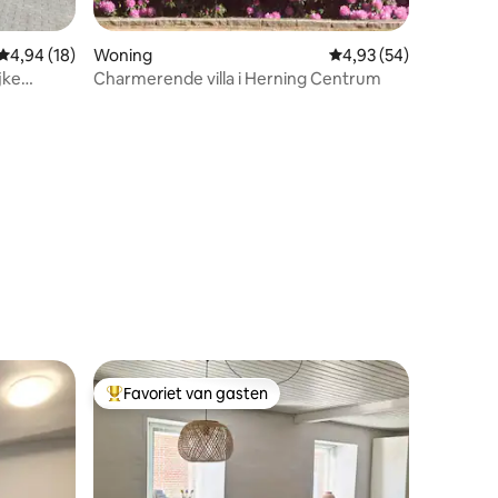
Gemiddelde beoordeling van 4,94 op 5, 18 recensies
4,94 (18)
Woning
Gemiddelde beoordelin
4,93 (54)
jke
Charmerende villa i Herning Centrum
ecensies
Favoriet van gasten
Topfavoriet van gasten