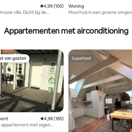
ling van 5 op 5, 43 recensies
Gemiddelde beoordeling van 4,99 op 5, 100 r
4,99 (100)
Woning
mooie villa. Dicht bij de
Mooi huis in een groene omgev
 en VardeMidtby
Appartementen met airconditioning
iet van gasten
Superhost
iet van gasten
Superhost
ling van 5 op 5, 12 recensies
ment
Gemiddelde beoordeling van 4,98 op 5, 185 r
4,98 (185)
n appartement met eigen
ats