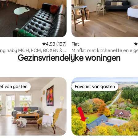
 van 4,98 op 5, 226 recensies
Gemiddelde beoordeling van 4,99 op 5, 197 r
4,99 (197)
Flat
G
ng nabij MCH, FCM, BOXEN &
Minflat met kitchenette en eig
Gezinsvriendelijke woningen
Hospital
iet van gasten
Favoriet van gasten
iet van gasten
Favoriet van gasten