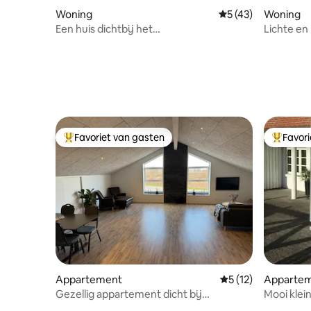
Woning
Gemiddelde beoorde
5 (43)
Woning
Een huis dichtbij het
Lichte en 
stadscentrum/LEGO-huis
Noordzee
Favoriet van gasten
Favor
Topfavoriet van gasten
Topfavor
Appartement
Gemiddelde beoorde
5 (12)
Apparte
Gezellig appartement dicht bij
Mooi klei
Blåvand/Vejers en Henne
binnenpla