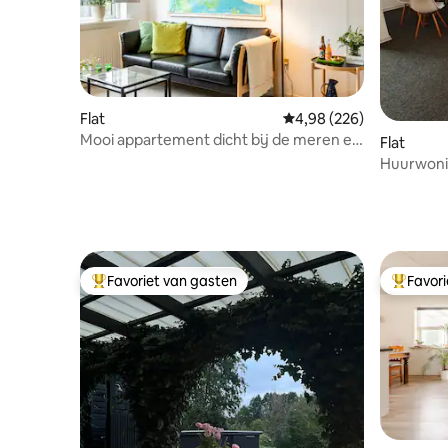
Flat
Gemiddelde beoordeling
4,98 (226)
Mooi appartement dicht bij de meren en
Flat
het centrum
Huurwoni
Gødstrup 
Favoriet van gasten
Favor
Topfavoriet van gasten
Topfavor