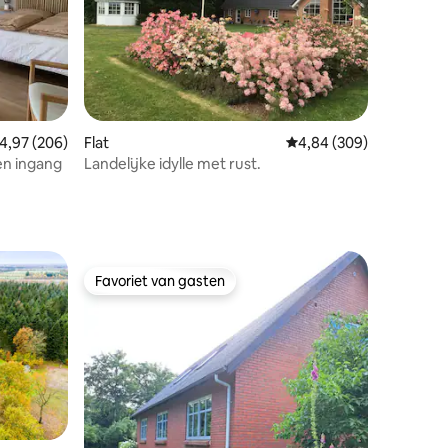
ecensies
emiddelde beoordeling van 4,97 op 5, 206 recensies
4,97 (206)
Flat
Gemiddelde beoordeling
4,84 (309)
en ingang
Landelijke idylle met rust.
Favoriet van gasten
Favoriet van gasten