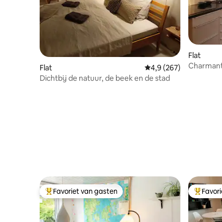
Flat
Charmant 
Flat
Gemiddelde beoordelin
4,9 (267)
met binn
Dichtbij de natuur, de beek en de stad
Favoriet van gasten
Favor
Topfavoriet van gasten
Topfavor