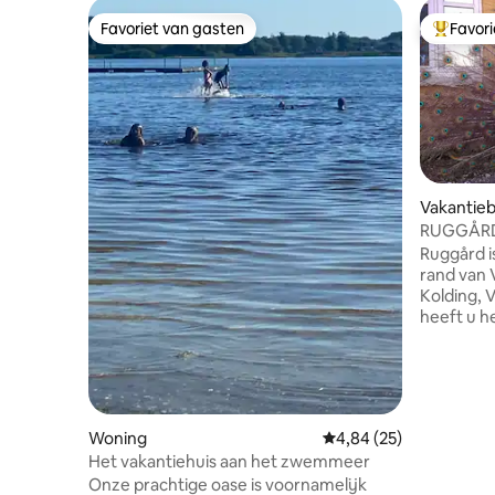
Favoriet van gasten
Favor
Favoriet van gasten
Topfavor
Vakantieb
RUGGÅRD 
Ruggård i
rand van V
Kolding, V
heeft u h
tochten i
Het gebie
en ruiterr
excursie
tijd vrij 
Woning
Gemiddelde beoordelin
4,84 (25)
Kinderen zijn
Het vakantiehuis aan het zwemmeer
prioritei
en daarom
Onze prachtige oase is voornamelijk