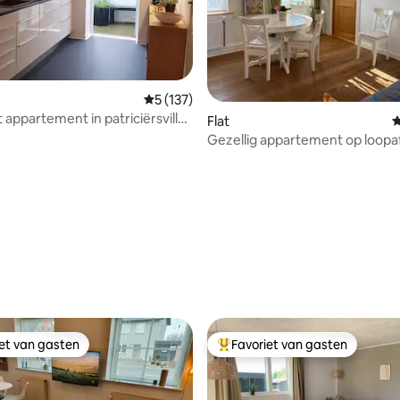
Gemiddelde beoordeling van 5 op 5, 137 r
5 (137)
appartement in patriciërsvilla
Flat
G
g van 4,9 op 5, 267 recensies
enplaats
Gezellig appartement op loopa
van Gram Slot
iet van gasten
Favoriet van gasten
iet van gasten
Topfavoriet van gasten