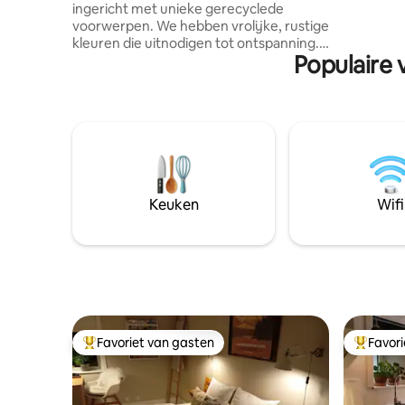
(ouders b
ingericht met unieke gerecyclede
de landeli
voorwerpen. We hebben vrolijke, rustige
dieren va
kleuren die uitnodigen tot ontspanning.
Populaire 
Het huis ligt aan het einde van een weg in
een rustig, schilderachtig huisjesgebied.
Dicht bij het huis is een kortere weg die
direct naar het zwemmeer leidt. Het huis
heeft een tuin waar je kunt spelen. Er is
een bijgebouw met twee bedden en
daarnaast heeft het huis zelf drie
slaapkamers. Het huis ligt dicht bij
Billund, Legoland, dierentuin Jyllandspark
Keuken
Wifi
en op slechts ongeveer een uur van de
Noordzee. Bij het meer vind je het
pannenkoekenhuis
Favoriet van gasten
Favor
Topfavoriet van gasten
Topfavor