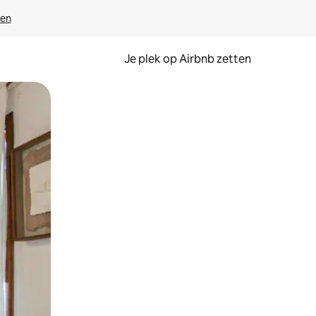
ven
Je plek op Airbnb zetten
en of swipen.