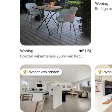
Woning
Rustige o
Woning
Gemiddelde beoorde
5 (15)
Houten vakantiehuis 250m van het
strand
Favoriet van gasten
Favor
Topfavoriet van gasten
Topfavor