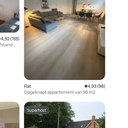
ecensies
emiddelde beoordeling van 4,92 op 5, 155 recensies
4,92 (155)
fstand
Flat
Gemiddelde beoordelin
4,93 (98)
Opgeknapt appartement van 90 m2
Superhost
Superhost