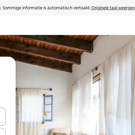
Sommige informatie is automatisch vertaald. 
Originele taal weerge
een keuze met je de pijltjestoetsen omhoog en omlaag, óf door te tikk