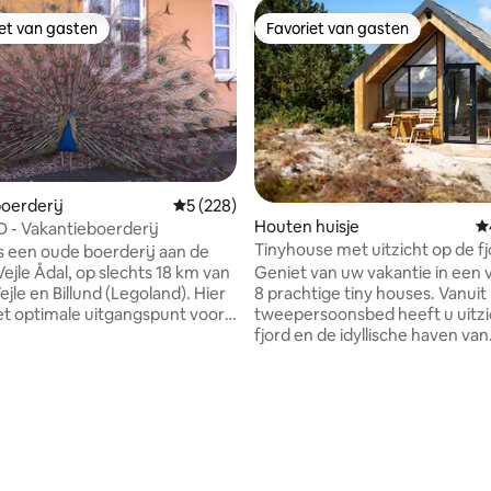
iet van gasten
Favoriet van gasten
iet van gasten
Favoriet van gasten
oerderij
Gemiddelde beoordeling van 5 op 5, 228 r
5 (228)
Houten huisje
G
- Vakantieboerderij
Tinyhouse met uitzicht op de f
s een oude boerderij aan de
ejle Ådal, op slechts 18 km van
Geniet van uw vakantie in een 
ejle en Billund (Legoland). Hier
8 prachtige tiny houses. Vanuit het
et optimale uitgangspunt voor
tweepersoonsbed heeft u uitzi
n de mooiste Deense natuur.
fjord en de idyllische haven van
d biedt wandelpaden en fiets-
Bjerregård. U kunt uw eigen ontbijt
outes. Er zijn veel
bereiden in de kleine kitchenet
mogelijkheden, maar maak ook
kookplaten en keukengerei, of 
om op de boerderij te verblijven.
ons ontbijt bestellen (tegen e
g van 4,84 op 5, 25 recensies
 hier GRAAG. Hier wordt
meerprijs) Geniet van de zonsopgang
t gegeven aan het buitenleven
met dampende warme koffie bi
 is er geen tv in de woning
uitzicht op duizenden trekvogel