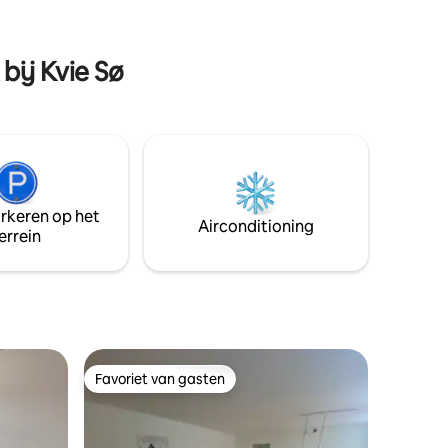
heeft een mooie lichte inrichting, die
5 minuten
uitnodigt tot een gezellige en
ontspannen vakantie. Hier vindt u rust en
bij Kvie Sø
sfeer op de prachtige terrassen.
arkeren op het
Airconditioning
errein
Favoriet van gasten
Favoriet van gasten