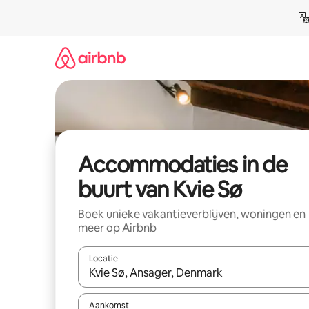
Ga
direct
naar
inhoud
Accommodaties in de
buurt van Kvie Sø
Boek unieke vakantieverblijven, woningen en
meer op Airbnb
Locatie
Wanneer er resultaten beschikbaar zijn, maak je 
Aankomst