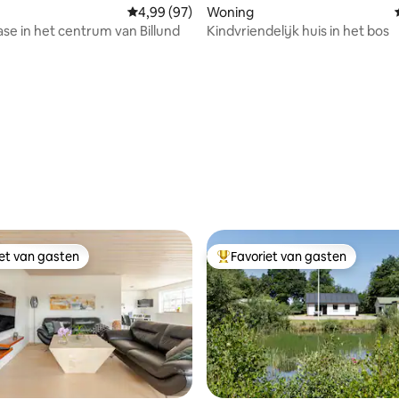
Gemiddelde beoordeling van 4,99 op 5, 97 r
4,99 (97)
Woning
ase in het centrum van Billund
Kindvriendelijk huis in het bos
ling van 5 op 5, 15 recensies
iet van gasten
Favoriet van gasten
iet van gasten
Topfavoriet van gasten